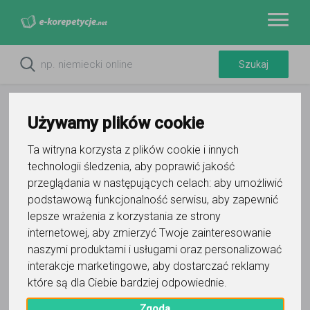
Używamy plików cookie
Ta witryna korzysta z plików cookie i innych
technologii śledzenia, aby poprawić jakość
przeglądania w następujących celach:
aby umożliwić
podstawową funkcjonalność serwisu
,
aby zapewnić
lepsze wrażenia z korzystania ze strony
internetowej
,
aby zmierzyć Twoje zainteresowanie
Do ulubionych
naszymi produktami i usługami oraz personalizować
Oznacz wystąpienie kontaktu
interakcje marketingowe
,
aby dostarczać reklamy
które są dla Ciebie bardziej odpowiednie
.
Zgoda