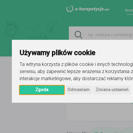
Stro
Używamy plików cookie
Ta witryna korzysta z plików cookie i innych technolo
serwisu
,
aby zapewnić lepsze wrażenia z korzystania z
Strona główna
pomorskie
Wejh
interakcje marketingowe
,
aby dostarczać reklamy któr
Zgoda
Odmawiam
Zmiana ustawień
Wszystkie przedmioty