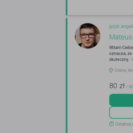
język angiel
Mateus
Witam Ciebie
oznacza, że
skuteczny...
C
Online, W
80
zł
/ 6
Ostatnia 