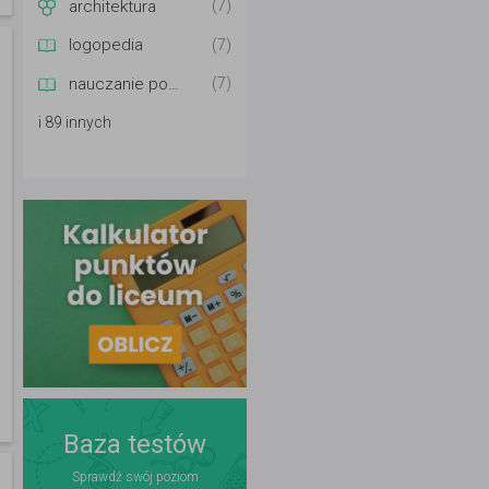
architektura
(7)
logopedia
(7)
nauczanie początkowe
(7)
i 89 innych
Baza testów
Sprawdź swój poziom