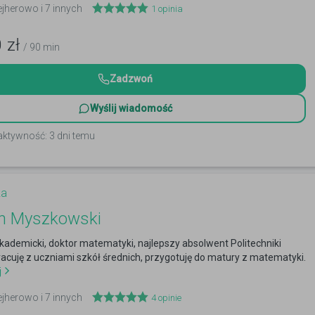
ejherowo i 7 innych
1
opinia
0
zł
/ 90 min
Zadzwoń
Wyślij wiadomość
aktywność: 3 dni temu
ka
an Myszkowski
kademicki, doktor matematyki, najlepszy absolwent Politechniki
racuję z uczniami szkół średnich, przygotuję do matury z matematyki.
j
ejherowo i 7 innych
4
opinie