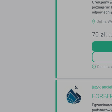
Oferujemy w
poznajemy Tw
odpowiednią.
Online, W
70
zł
/ 6
Ostatnia
język angiel
FORBE
Egzaminator 
podstawowym