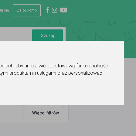
uj się
Załóż konto
 celach:
aby umożliwić podstawową funkcjonalność
ymi produktami i usługami oraz personalizować
auki
Ocena
Więcej filtrów