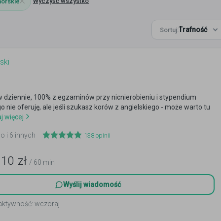
Wyczyść wszystko
orskie
Trafność
Sortuj:
ski
 dziennie, 100% z egzaminów przy nicnierobieniu i stypendium
o nie oferuję, ale jeśli szukasz korów z angielskiego - może warto tu
j więcej
 i 6 innych
138
opinii
110
zł
/ 60 min
Wyślij wiadomość
 aktywność: wczoraj