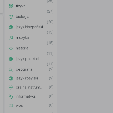
(36)
fizyka
(27)
biologia
(20)
język hiszpański
(15)
muzyka
(15)
historia
(11)
język polski dla cudzoziemców
(11)
geografia
(9)
język rosyjski
(9)
gra na instrumentach
(8)
informatyka
(8)
wos
(8)