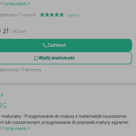
y
Czytaj więcej
ejherowo i 7 innych
1
opinia
0
zł
/ 90 min
Zadzwoń
Wyślij wiadomość
aktywność: 3 dni temu
ka
RG
 maturalny - Przygotowanie do matury z matematyki na poziomie
 lub rozszerzonym, przygotowanie do poprawki matury, egzamin
y
Czytaj więcej