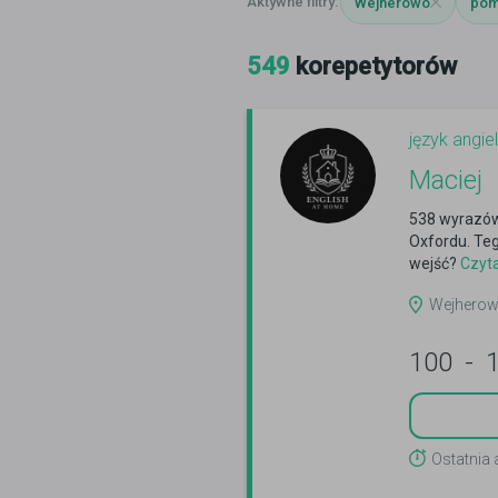
Wejherowo
pom
549
korepetytorów
język angiel
Maciej
538 wyrazów
Oxfordu. Teg
wejść?
Czyta
Wejherowo
100
-
Ostatnia