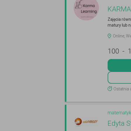
KARMA 
Zajęcia rów
matury lub n
Online, W
100
-
Ostatnia 
matematy
Edyta 