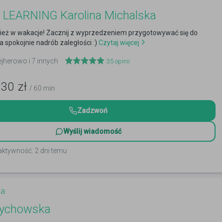
LEARNING Karolina Michalska
nież w wakacje! Zacznij z wyprzedzeniem przygotowywać się do
a spokojnie nadrób zaległości :)
Czytaj więcej
ejherowo i 7 innych
35
opinii
130
zł
/ 60 min
Zadzwoń
Wyślij wiadomość
aktywność: 2 dni temu
ka
Sychowska