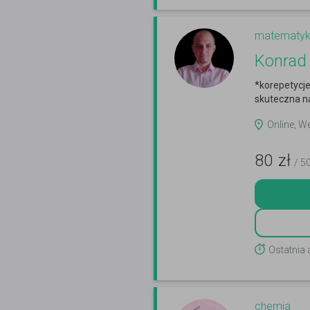
matematy
Konrad 
*korepetycje
skuteczna n
Online, W
80
zł
/ 5
Ostatnia 
chemia