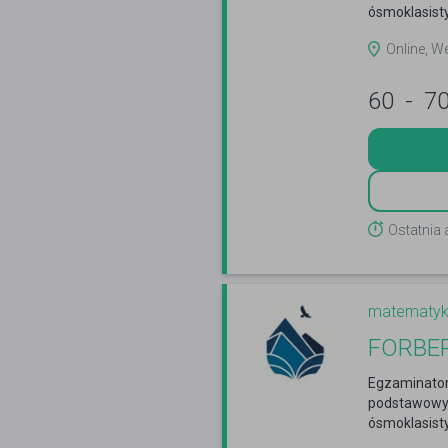
ósmoklasist
Online, W
60
-
7
Ostatnia 
matematy
FORBE
Egzaminator
podstawowym
ósmoklasist