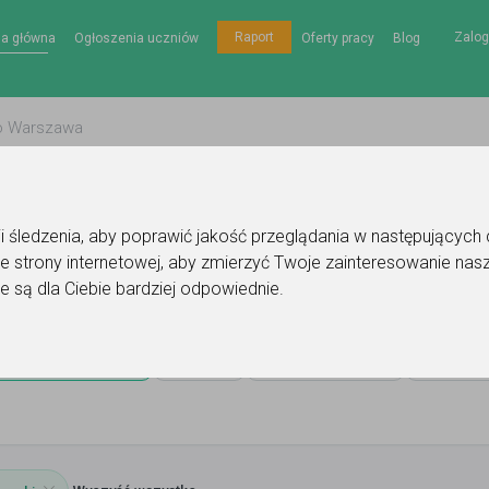
Zalog
Raport
na główna
Ogłoszenia uczniów
Oferty pracy
Blog
gii śledzenia, aby poprawić jakość przeglądania w następujących
e strony internetowej
,
aby zmierzyć Twoje zainteresowanie nasz
erowo
e są dla Ciebie bardziej odpowiednie
.
Wejherowo
Cena
Miejsce lekcji
Poziom n