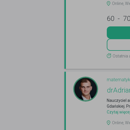
Online, W
60
-
7
Ostatnia 
matematy
drAdri
Nauczyciel a
Gdańskiej. P
Czytaj więce
Online, W