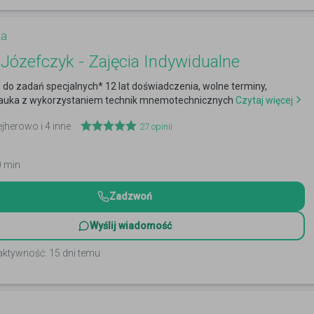
ka
Józefczyk - Zajęcia Indywidualne
 do zadań specjalnych* 12 lat doświadczenia, wolne terminy,
auka z wykorzystaniem technik mnemotechnicznych
Czytaj więcej
ejherowo i 4 inne
27
opinii
0 min
Zadzwoń
Wyślij wiadomość
aktywność: 15 dni temu