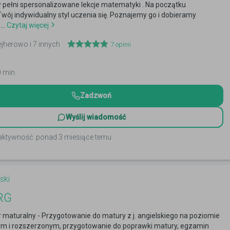
 pełni spersonalizowane lekcje matematyki . Na początku
ój indywidualny styl uczenia się. Poznajemy go i dobieramy
..
Czytaj więcej
ejherowo i 7 innych
7
opinii
0 min
Zadzwoń
Wyślij wiadomość
 aktywność: ponad 3 miesiące temu
ski
RG
maturalny - Przygotowanie do matury z j. angielskiego na poziomie
 i rozszerzonym, przygotowanie do poprawki matury, egzamin