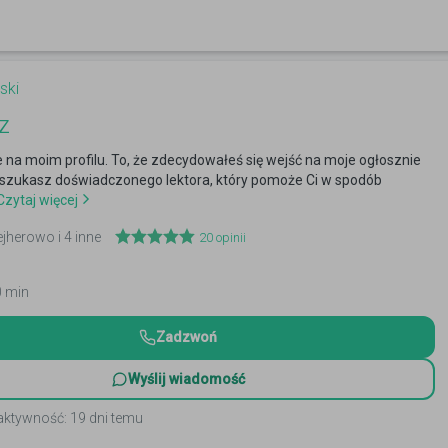
ski
z
 na moim profilu. To, że zdecydowałeś się wejść na moje ogłosznie
 szukasz doświadczonego lektora, który pomoże Ci w spodób
zytaj więcej
ejherowo i 4 inne
20
opinii
0 min
Zadzwoń
Wyślij wiadomość
aktywność: 19 dni temu