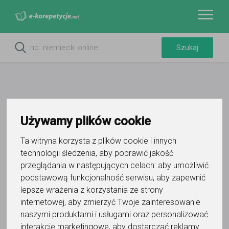
Używamy plików cookie
Ta witryna korzysta z plików cookie i innych
technologii śledzenia, aby poprawić jakość
przeglądania w następujących celach:
aby umożliwić
Do ulubionych
podstawową funkcjonalność serwisu
,
aby zapewnić
Oznacz wystąpienie kontaktu
lepsze wrażenia z korzystania ze strony
internetowej
,
aby zmierzyć Twoje zainteresowanie
naszymi produktami i usługami oraz personalizować
interakcje marketingowe
,
aby dostarczać reklamy