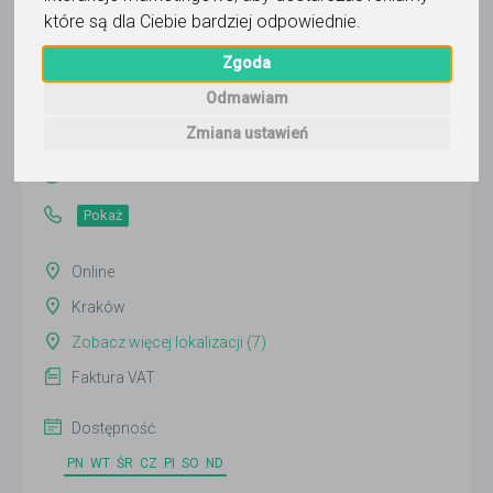
które są dla Ciebie bardziej odpowiednie
.
Zgoda
FORBERG
Odmawiam
Wyślij wiadomość
Zmiana ustawień
Ostatnia aktywność:
5 dni temu
Pokaż
Online
Kraków
Zobacz więcej lokalizacji (7)
Faktura VAT
Dostępność
PN
WT
ŚR
CZ
PI
SO
ND