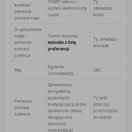
START naboru —
Ty:
kwietnia /
system elektroniczny
zakładasz
pierwsza
rusza
konto
połowa maja
Druga połowa
maja /
Termin złożenia
Ty: składasz
pierwsza
wniosku z listą
wniosek
połowa
preferencji
czerwca
Egzamin
Maj
CKE
ósmoklasisty
Sprawdziany
kompetencji
językowych,
Ty (jeśli
Pierwsza
predyspozycji, próby
dotyczy):
połowa
sprawności (klasy
podchodzisz
czerwca
dwujęzyczne,
do testów
sportowe,
mistrzostwa)