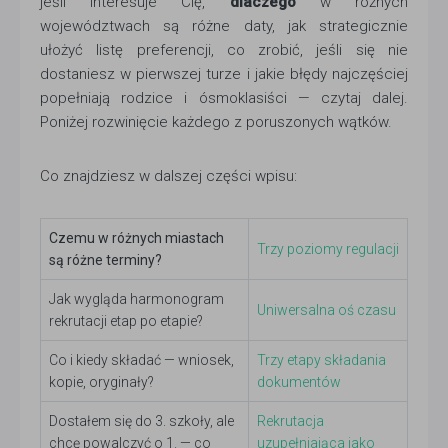
jeśli interesuje Cię,
dlaczego
w różnych
województwach są różne daty, jak strategicznie
ułożyć listę preferencji, co zrobić, jeśli się nie
dostaniesz w pierwszej turze i jakie błędy najczęściej
popełniają rodzice i ósmoklasiści — czytaj dalej.
Poniżej rozwinięcie każdego z poruszonych wątków.
Co znajdziesz w dalszej części wpisu:
Czemu w różnych miastach
Trzy poziomy regulacji
są różne terminy?
Jak wygląda harmonogram
Uniwersalna oś czasu
rekrutacji etap po etapie?
Co i kiedy składać — wniosek,
Trzy etapy składania
kopie, oryginały?
dokumentów
Dostałem się do 3. szkoły, ale
Rekrutacja
chcę powalczyć o 1. — co
uzupełniająca jako