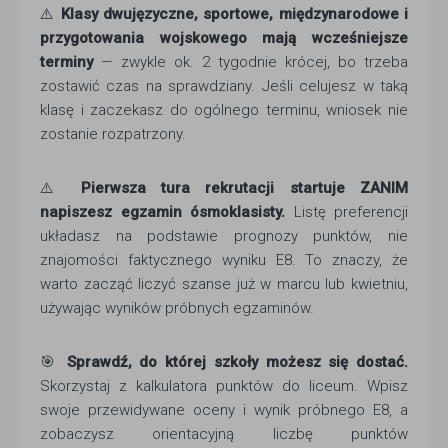
⚠️
Klasy dwujęzyczne, sportowe, międzynarodowe i
przygotowania wojskowego mają wcześniejsze
terminy
— zwykle ok. 2 tygodnie krócej, bo trzeba
zostawić czas na sprawdziany. Jeśli celujesz w taką
klasę i zaczekasz do ogólnego terminu, wniosek nie
zostanie rozpatrzony.
⚠️
Pierwsza tura rekrutacji startuje ZANIM
napiszesz egzamin ósmoklasisty.
Listę preferencji
układasz na podstawie prognozy punktów, nie
znajomości faktycznego wyniku E8. To znaczy, że
warto zacząć liczyć szanse już w marcu lub kwietniu,
używając wyników próbnych egzaminów.
🎯
Sprawdź, do której szkoły możesz się dostać.
Skorzystaj z kalkulatora punktów do liceum. Wpisz
swoje przewidywane oceny i wynik próbnego E8, a
zobaczysz orientacyjną liczbę punktów