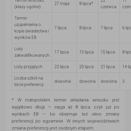
Termin wniosku
22
17
27 maja
8 lipca*
(klasy ogólne)
czerwca
cze
Termin
uzupełnienia o
7 lipca
8 lipca
7 lipca
6 lip
kopie świadectwa i
wyników E8
Listy
17 lipca
15 lipca
15 lipca
8 lip
zakwalifikowanych
Listy przyjętych
22 lipca
20 lipca
21 lipca
14 l
Liczba szkół na
dowolna
dowolna
dowolna
3
liście preferencji
* W małopolskim termin składania wniosku jest
wyjątkowo długi — sięga aż 8 lipca, czyli już po
wynikach E8 — bo obejmuje też okno zmiany
preferencji po egzaminie. W innych województwach
zmiana preferencji jest osobnym etapem.