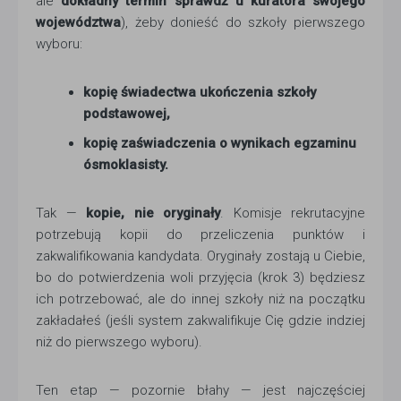
ale
dokładny termin sprawdź u kuratora swojego
województwa
), żeby donieść do szkoły pierwszego
wyboru:
kopię świadectwa ukończenia szkoły
podstawowej,
kopię zaświadczenia o wynikach egzaminu
ósmoklasisty.
Tak —
kopie, nie oryginały
. Komisje rekrutacyjne
potrzebują kopii do przeliczenia punktów i
zakwalifikowania kandydata. Oryginały zostają u Ciebie,
bo do potwierdzenia woli przyjęcia (krok 3) będziesz
ich potrzebować, ale do innej szkoły niż na początku
zakładałeś (jeśli system zakwalifikuje Cię gdzie indziej
niż do pierwszego wyboru).
Ten etap — pozornie błahy — jest najczęściej