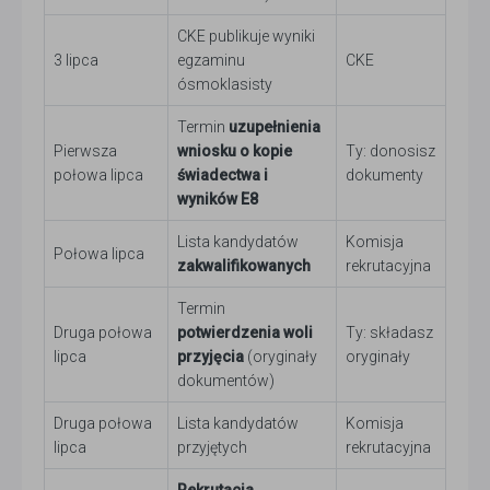
CKE publikuje wyniki
3 lipca
egzaminu
CKE
ósmoklasisty
Termin
uzupełnienia
Pierwsza
wniosku o kopie
Ty: donosisz
połowa lipca
świadectwa i
dokumenty
wyników E8
Lista kandydatów
Komisja
Połowa lipca
zakwalifikowanych
rekrutacyjna
Termin
Druga połowa
potwierdzenia woli
Ty: składasz
lipca
przyjęcia
(oryginały
oryginały
dokumentów)
Druga połowa
Lista kandydatów
Komisja
lipca
przyjętych
rekrutacyjna
Rekrutacja