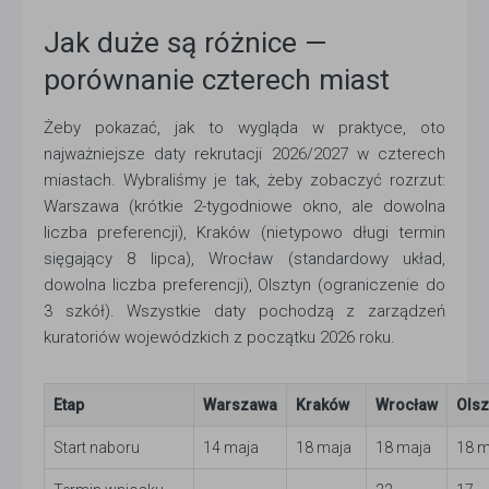
Jak duże są różnice —
porównanie czterech miast
Żeby pokazać, jak to wygląda w praktyce, oto
najważniejsze daty rekrutacji 2026/2027 w czterech
miastach. Wybraliśmy je tak, żeby zobaczyć rozrzut:
Warszawa (krótkie 2-tygodniowe okno, ale dowolna
liczba preferencji), Kraków (nietypowo długi termin
sięgający 8 lipca), Wrocław (standardowy układ,
dowolna liczba preferencji), Olsztyn (ograniczenie do
3 szkół). Wszystkie daty pochodzą z zarządzeń
kuratoriów wojewódzkich z początku 2026 roku.
Etap
Warszawa
Kraków
Wrocław
Olsz
Start naboru
14 maja
18 maja
18 maja
18 m