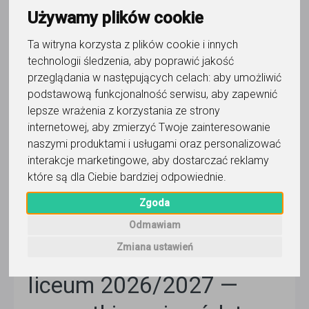
Używamy plików cookie
Rekrutacja do liceum, technikum i szkoły
branżowej na rok szkolny 2026/2027 trwa od końca
Ta witryna korzysta z plików cookie i innych
kwietnia do końca sierpnia 2026 — ale dokładne
technologii śledzenia, aby poprawić jakość
daty wniosku różnią się o nawet 6 tygodni w
przeglądania w następujących celach:
aby umożliwić
zależności od województwa.
Najwcześniej nabór
podstawową funkcjonalność serwisu
,
aby zapewnić
startuje w łódzkim (27 kwietnia 2026), najpóźniej
lepsze wrażenia z korzystania ze strony
kończy się w małopolskim (8 lipca 2026). W
internetowej
,
aby zmierzyć Twoje zainteresowanie
większości województw wniosek z listą preferencji
naszymi produktami i usługami oraz personalizować
składasz między
drugą połową maja a połową
interakcje marketingowe
,
aby dostarczać reklamy
czerwca 2026.
Konkretne terminy ustala kurator
które są dla Ciebie bardziej odpowiednie
.
oświaty właściwy dla Twojego województwa — poniżej
tabela ze wszystkimi 16 datami.
Zgoda
Odmawiam
Zmiana ustawień
Terminy rekrutacji do
liceum 2026/2027 —