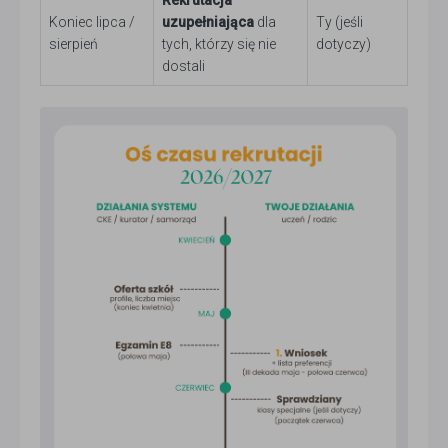
Koniec lipca /
uzupełniająca
dla
Ty (jeśli
sierpień
tych, którzy się nie
dotyczy)
dostali