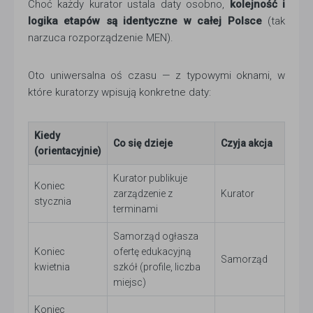
Choć każdy kurator ustala daty osobno,
kolejność i
logika etapów są identyczne w całej Polsce
(tak
narzuca rozporządzenie MEN).
Oto uniwersalna oś czasu — z typowymi oknami, w
które kuratorzy wpisują konkretne daty:
Kiedy
Co się dzieje
Czyja akcja
(orientacyjnie)
Kurator publikuje
Koniec
zarządzenie z
Kurator
stycznia
terminami
Samorząd ogłasza
Koniec
ofertę edukacyjną
Samorząd
kwietnia
szkół (profile, liczba
miejsc)
Koniec