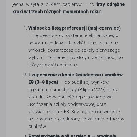
jedna wizyta z plikiem papierów — to
trzy odrębne
kroki w trzech różnych momentach roku:
Wniosek z listą preferencji (maj-czerwiec)
— logujesz się do systemu elektronicznego
naboru, układasz listę szkół i klas, drukujesz
wniosek, dostarczasz do szkoły pierwszego
wyboru. To moment, w którym deklarujesz, do
których szkół aplikujesz.
Uzupełnienie o kopie świadectwa i wyników
E8 (3–8 lipca)
— po publikacji wyników
egzaminu ósmoklasisty (3 lipca 2026) masz
kilka dni, żeby donieść kopie świadectwa
ukończenia szkoły podstawowej oraz
zaświadczenia z E8. Bez tego kroku wniosek
nie zostanie rozpatrzony, niezależnie od liczby
punktów.
Potwierdzenie woli przyjęcia — oryginały