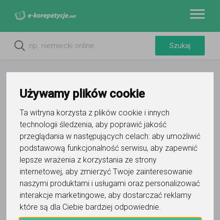
Używamy plików cookie
Ta witryna korzysta z plików cookie i innych
technologii śledzenia, aby poprawić jakość
przeglądania w następujących celach:
aby umożliwić
Jak piszemy - nie bardzo czy
podstawową funkcjonalność serwisu
,
aby zapewnić
niebardzo?
lepsze wrażenia z korzystania ze strony
internetowej
,
aby zmierzyć Twoje zainteresowanie
Administracja serwisu
naszymi produktami i usługami oraz personalizować
5 grudnia 2023
- 1 min czytania
interakcje marketingowe
,
aby dostarczać reklamy
Nie bardzo
czy
niebardzo
? Jeśli zastanawiacie się nad tym,
które są dla Ciebie bardziej odpowiednie
.
która forma jest poprawna, to z pewnością nie jesteście