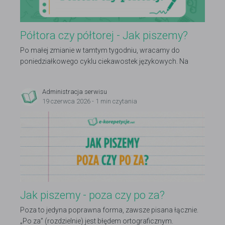
Półtora czy półtorej - Jak piszemy?
Po małej zmianie w tamtym tygodniu, wracamy do
poniedziałkowego cyklu ciekawostek językowych. Na
dzisiaj przygotowaliśmy słowo oznaczające jeden i pół
drugiego.
Administracja serwisu
19 czerwca 2026 - 1 min czytania
Jak piszemy - poza czy po za?
Poza to jedyna poprawna forma, zawsze pisana łącznie.
„Po za” (rozdzielnie) jest błędem ortograficznym.