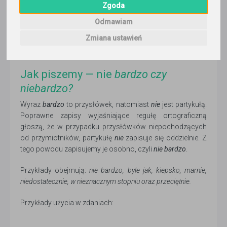
jedyni. Poniżej wyjaśnienie.
Zgoda
Odmawiam
Zmiana ustawień
Jak piszemy — nie
bardzo czy
niebardzo?
Wyraz
bardzo
to przysłówek, natomiast
nie
jest partykułą.
Poprawne zapisy wyjaśniające regułę ortograficzną
głoszą, że w przypadku przysłówków niepochodzących
od przymiotników, partykułę
nie
zapisuje się oddzielnie. Z
tego powodu zapisujemy je osobno, czyli
nie bardzo
.
Przykłady obejmują:
nie bardzo, byle jak, kiepsko, marnie,
niedostatecznie, w nieznacznym stopniu oraz przeciętnie.
Przykłady użycia w zdaniach: