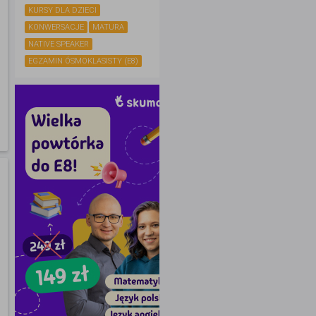
KURSY DLA DZIECI
KONWERSACJE
MATURA
NATIVE SPEAKER
EGZAMIN ÓSMOKLASISTY (E8)