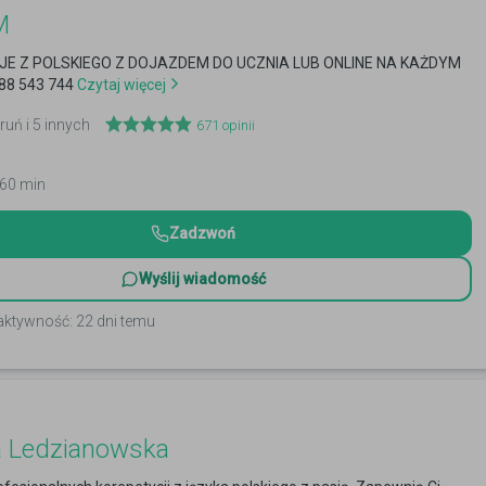
M
E Z POLSKIEGO Z DOJAZDEM DO UCZNIA LUB ONLINE NA KAŻDYM
88 543 744
Czytaj więcej
ruń i 5 innych
671
opinii
 60 min
Zadzwoń
Wyślij wiadomość
aktywność: 22 dni temu
a Ledzianowska