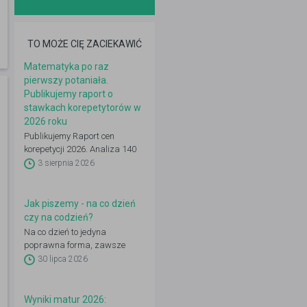
TO MOŻE CIĘ ZACIEKAWIĆ
Matematyka po raz
pierwszy potaniała.
Publikujemy raport o
stawkach korepetytorów w
2026 roku
Publikujemy Raport cen
korepetycji 2026. Analiza 140
648 ogłoszeń: 22 przedmioty,
3 sierpnia 2026
16 województw, 50 miast.
Zobacz pełne dane.
Jak piszemy - na co dzień
czy na codzień?
Na co dzień to jedyna
poprawna forma, zawsze
pisana rozdzielnie. „Na
30 lipca 2026
codzień” (dwa słowa) jest
błędem ortograficznym.
Wyniki matur 2026: