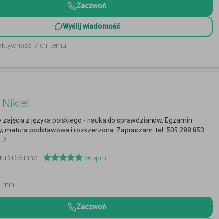
Zadzwoń
Wyślij wiadomość
aktywność: 7 dni temu
Nikiel
 zajęcia z języka polskiego - nauka do sprawdzianów, Egzamin
y, matura podstawowa i rozszerzona. Zapraszam! tel. 505 288 853
j
ruń i 53 inne
56
opinii
0 min
Zadzwoń