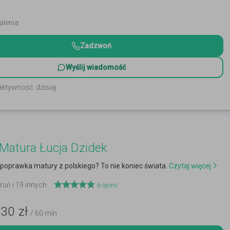
alenia
Zadzwoń
Wyślij wiadomość
aktywność: dzisiaj
 Matura Łucja Dzidek
- poprawka matury z polskiego? To nie koniec świata.
Czytaj więcej
ruń i 19 innych
6
opinii
130
zł
/ 60 min