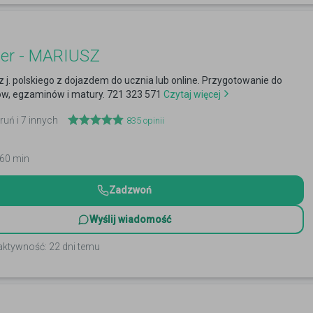
er - MARIUSZ
z j. polskiego z dojazdem do ucznia lub online. Przygotowanie do
w, egzaminów i matury. 721 323 571
Czytaj więcej
ruń i 7 innych
835
opinii
 60 min
Zadzwoń
Wyślij wiadomość
aktywność: 22 dni temu