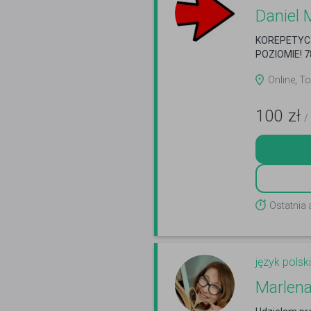
Daniel 
KOREPETYCJ
POZIOMIE! 7
Online, To
100
zł
/
Ostatnia 
język polski
Marlen