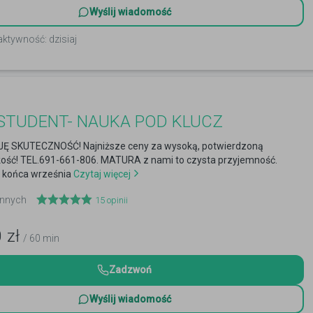
Wyślij wiadomość
aktywność: dzisiaj
STUDENT- NAUKA POD KLUCZ
 SKUTECZNOŚĆ! Najniższe ceny za wysoką, potwierdzoną
kość! TEL.691-661-806. MATURA z nami to czysta przyjemność.
 końca września
Czytaj więcej
 innych
15
opinii
0
zł
/ 60 min
Zadzwoń
Wyślij wiadomość