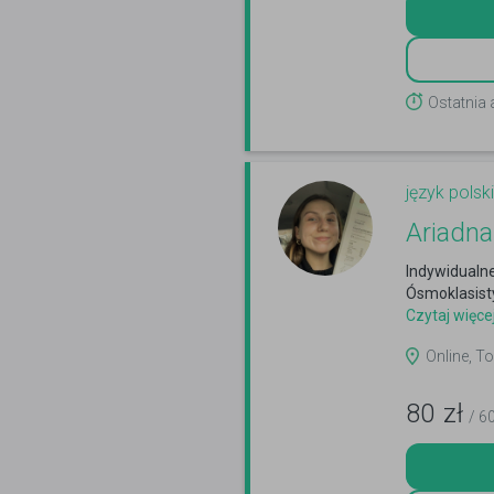
Ostatnia 
język polski
Ariadna 
Indywidualne
Ósmoklasist
Czytaj więce
Online, To
80
zł
/ 6