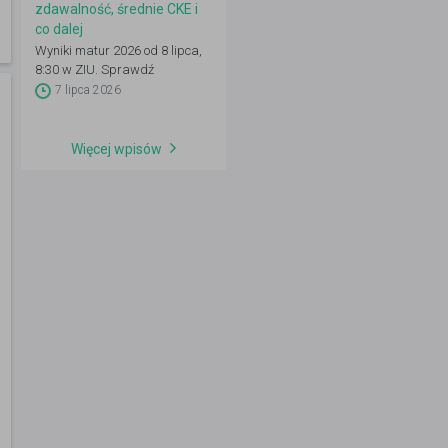
zdawalność, średnie CKE i
co dalej
Wyniki matur 2026 od 8 lipca,
8:30 w ZIU. Sprawdź
zdawalność, średnie CKE i co
7 lipca 2026
zrobić dalej: IRK, wgląd,
poprawka.
Więcej wpisów