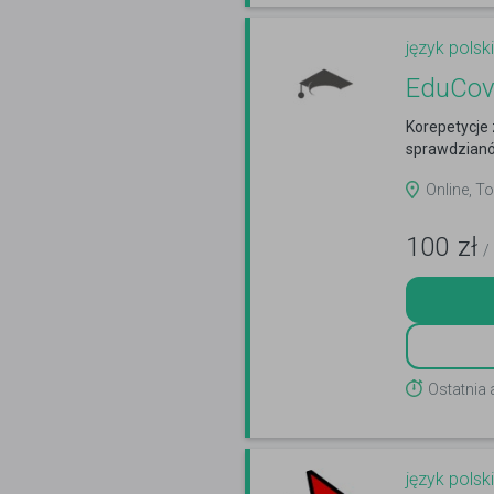
język polski
EduCov
Korepetycje 
sprawdzianó
Online, To
100
zł
/
Ostatnia 
język polski