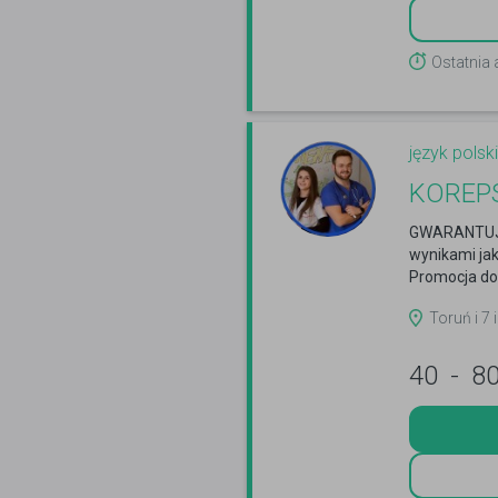
Ostatnia 
język polski
KOREP
GWARANTUJĘ
wynikami ja
Promocja do
Toruń i 7
40
-
8