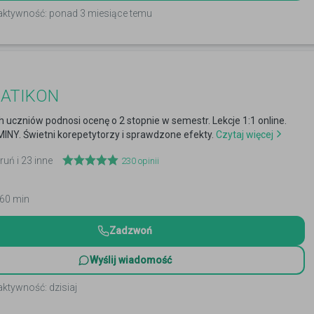
 aktywność: ponad 3 miesiące temu
ATIKON
 uczniów podnosi ocenę o 2 stopnie w semestr. Lekcje 1:1 online.
NY. Świetni korepetytorzy i sprawdzone efekty.
Czytaj więcej
ruń i 23 inne
230
opinii
 60 min
Zadzwoń
Wyślij wiadomość
aktywność: dzisiaj