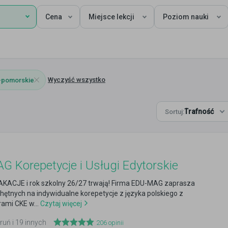
Cena
Miejsce lekcji
Poziom nauki
Wyczyść wszystko
-pomorskie
Trafność
Sortuj:
 Korepetycje i Usługi Edytorskie
AKACJE i rok szkolny 26/27 trwają! Firma EDU-MAG zaprasza
hętnych na indywidualne korepetycje z języka polskiego z
ami CKE w...
Czytaj więcej
ruń i 19 innych
206
opinii