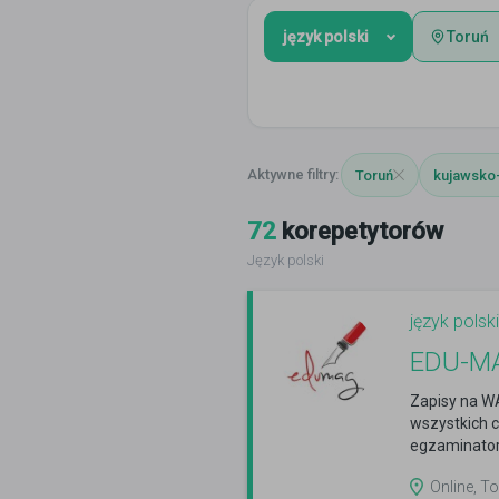
język polski
Toruń
Toruń
kujawsko
72
korepetytorów
Język polski
język polski
EDU-MAG
Zapisy na W
wszystkich c
egzaminator
Online, To