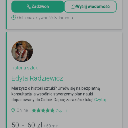
Zadzwoń
Wyślij wiadomość
Ostatnia aktywność: 8 dni temu
historia sztuki
Edyta Radziewicz
Marzysz o historii sztuki? Umów się na bezpłatną
konsultację, a wspólnie stworzymy plan nauki
dopasowany do Ciebie. Daj się zarazić sztuką!
Czytaj
więcej
Online
7
opinii
50
-
60
zł
/ 60 min