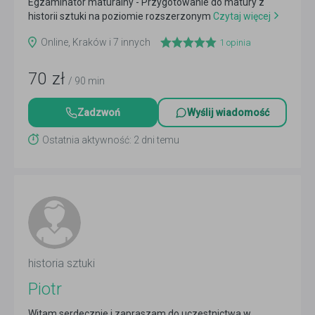
Egzaminator maturalny - Przygotowanie do matury z
historii sztuki na poziomie rozszerzonym
Czytaj więcej
Online, Kraków i 7 innych
1
opinia
70
zł
/ 90 min
Zadzwoń
Wyślij wiadomość
Ostatnia aktywność: 2 dni temu
historia sztuki
Piotr
Witam serdecznie i zapraszam do uczestnictwa w