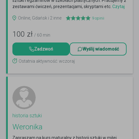
sztuki i egzaminów w szkołach plastycznych. Pracujemy z
zestawami ćwiczeń, prezentacjami, skryptami etc.
Czytaj
więcej
Online, Gdańsk i 2 inne
9
opinii
100
zł
/ 60 min
Zadzwoń
Wyślij wiadomość
Ostatnia aktywność: wczoraj
historia sztuki
Weronika
Zapraszam na kurs maturalny z historii sztuki w miłej