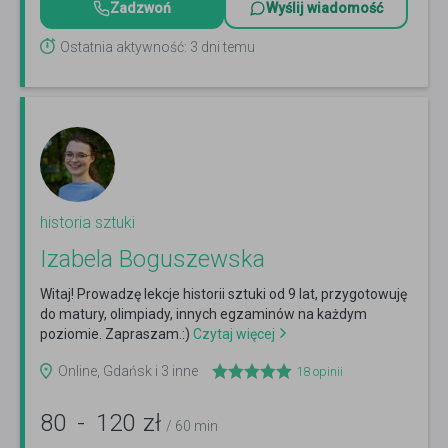
Zadzwoń
Wyślij wiadomość
Ostatnia aktywność: 3 dni temu
historia sztuki
Izabela Boguszewska
Witaj! Prowadzę lekcje historii sztuki od 9 lat, przygotowuję
do matury, olimpiady, innych egzaminów na każdym
poziomie. Zapraszam.:)
Czytaj więcej
Online, Gdańsk i 3 inne
18
opinii
80
-
120
zł
/ 60 min