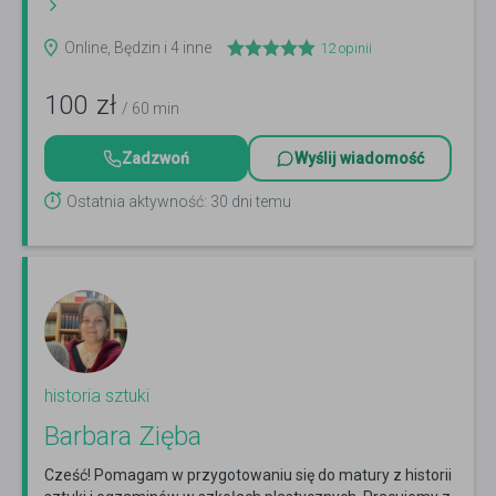
Online, Będzin i 4 inne
12
opinii
100
zł
/ 60 min
Zadzwoń
Wyślij wiadomość
Ostatnia aktywność: 30 dni temu
historia sztuki
Barbara Zięba
Cześć! Pomagam w przygotowaniu się do matury z historii