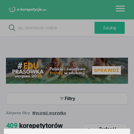
Filtry
Wyczyść wszystko
409
korepetytorów
Trafność
Sortuj:
Historia sztuki