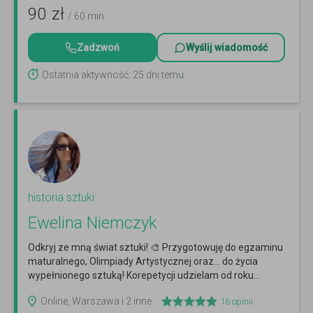
90
zł
/ 60 min
Zadzwoń
Wyślij wiadomość
Ostatnia aktywność: 25 dni temu
historia sztuki
Ewelina Niemczyk
Odkryj ze mną świat sztuki! 🎨 Przygotowuję do egzaminu
maturalnego, Olimpiady Artystycznej oraz… do życia
wypełnionego sztuką! Korepetycji udzielam od roku...
Czytaj więcej
Online, Warszawa i 2 inne
16
opinii