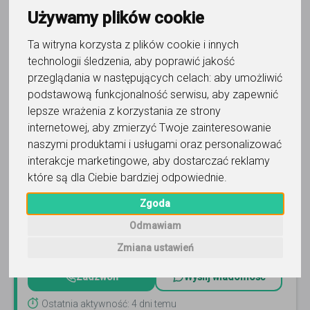
Używamy plików cookie
Ta witryna korzysta z plików cookie i innych
technologii śledzenia, aby poprawić jakość
przeglądania w następujących celach:
aby umożliwić
podstawową funkcjonalność serwisu
,
aby zapewnić
historia sztuki
lepsze wrażenia z korzystania ze strony
Maria z zespołem
internetowej
,
aby zmierzyć Twoje zainteresowanie
naszymi produktami i usługami oraz personalizować
Egzaminator MATURALNY oraz nauczycielka udzieli lekcji.
interakcje marketingowe
,
aby dostarczać reklamy
Korepetycje indywidualne oraz grupowe z historii sztuki -
które są dla Ciebie bardziej odpowiednie
.
przygotowanie do MATURY od podstaw.
Czytaj więcej
Zgoda
Online, Warszawa i 7 innych
4
opinie
Odmawiam
150
-
250
zł
/ 45 min
Zmiana ustawień
Zadzwoń
Wyślij wiadomość
Ostatnia aktywność: 4 dni temu