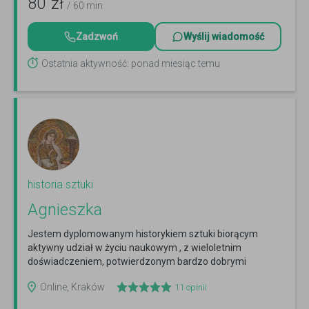
80
zł
/ 60 min
Zadzwoń
Wyślij wiadomość
Ostatnia aktywność: ponad miesiąc temu
historia sztuki
Agnieszka
Jestem dyplomowanym historykiem sztuki biorącym
aktywny udział w życiu naukowym , z wieloletnim
doświadczeniem, potwierdzonym bardzo dobrymi
wynikami. Udzielam...
Czytaj więcej
Online, Kraków
11
opinii