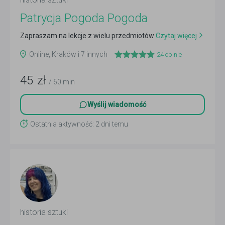
Patrycja Pogoda Pogoda
Zapraszam na lekcje z wielu przedmiotów
Czytaj więcej
Online, Kraków i 7 innych
24
opinie
45
zł
/ 60 min
Wyślij wiadomość
Ostatnia aktywność: 2 dni temu
historia sztuki