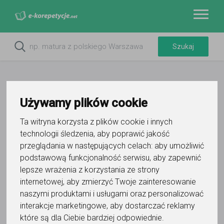
Używamy plików cookie
Ta witryna korzysta z plików cookie i innych
Do ulubionych
technologii śledzenia, aby poprawić jakość
Oznacz wystąpienie kontaktu
przeglądania w następujących celach:
aby umożliwić
podstawową funkcjonalność serwisu
,
aby zapewnić
lepsze wrażenia z korzystania ze strony
internetowej
,
aby zmierzyć Twoje zainteresowanie
naszymi produktami i usługami oraz personalizować
interakcje marketingowe
,
aby dostarczać reklamy
Aleksandra Banerska
które są dla Ciebie bardziej odpowiednie
.