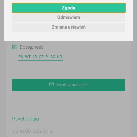
Wyślij wiadomość
Zgoda
Ostatnia aktywność:
Odmawiam
ponad 3 miesiące temu
Zmiana ustawień
Korepetytor prowadzi zajęcia online
Dostępność
PN
WT
ŚR
CZ
PI
SO
ND
Wyślij wiadomość
Psychologia
cena do ustalenia