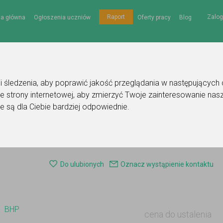
Zalog
Raport
na główna
Ogłoszenia uczniów
Oferty pracy
Blog
gii śledzenia, aby poprawić jakość przeglądania w następujących
e strony internetowej
,
aby zmierzyć Twoje zainteresowanie nasz
e są dla Ciebie bardziej odpowiednie
.
ska
Ogłoszenie korepetytora - BHP
Do ulubionych
Oznacz wystąpienie kontaktu
BHP
cena do ustalenia