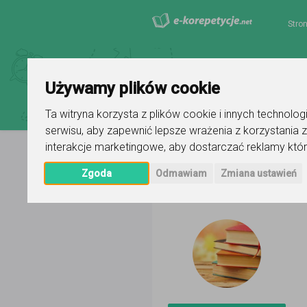
Stro
Używamy plików cookie
Ta witryna korzysta z plików cookie i innych technolo
serwisu
,
aby zapewnić lepsze wrażenia z korzystania z
interakcje marketingowe
,
aby dostarczać reklamy któr
Strona główna
Aleksandra Baner
Zgoda
Odmawiam
Zmiana ustawień