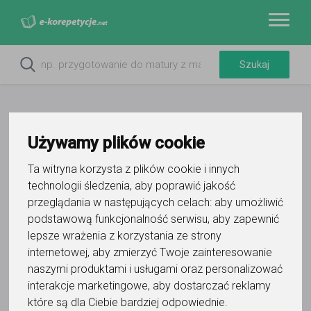
Używamy plików cookie
Ta witryna korzysta z plików cookie i innych
Do ulubionych
technologii śledzenia, aby poprawić jakość
Oznacz wystąpienie kontaktu
przeglądania w następujących celach:
aby umożliwić
podstawową funkcjonalność serwisu
,
aby zapewnić
lepsze wrażenia z korzystania ze strony
internetowej
,
aby zmierzyć Twoje zainteresowanie
naszymi produktami i usługami oraz personalizować
interakcje marketingowe
,
aby dostarczać reklamy
Aleksandra Banerska
które są dla Ciebie bardziej odpowiednie
.