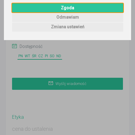
Wyślij wiadomość
Zgoda
Ostatnia aktywność:
Odmawiam
ponad 3 miesiące temu
Zmiana ustawień
Korepetytor prowadzi zajęcia online
Dostępność
PN
WT
ŚR
CZ
PI
SO
ND
Wyślij wiadomość
Etyka
cena do ustalenia