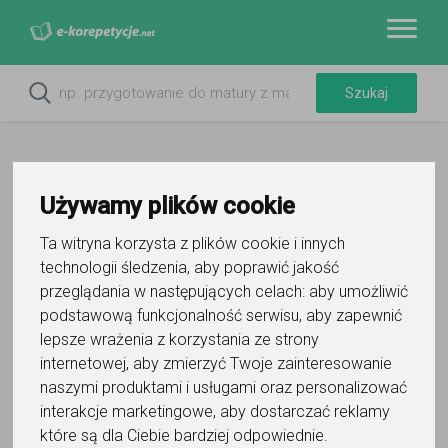
Używamy plików cookie
Ta witryna korzysta z plików cookie i innych
Do ulubionych
technologii śledzenia, aby poprawić jakość
Oznacz wystąpienie kontaktu
przeglądania w następujących celach:
aby umożliwić
podstawową funkcjonalność serwisu
,
aby zapewnić
lepsze wrażenia z korzystania ze strony
internetowej
,
aby zmierzyć Twoje zainteresowanie
naszymi produktami i usługami oraz personalizować
interakcje marketingowe
,
aby dostarczać reklamy
Aleksandra Banerska
które są dla Ciebie bardziej odpowiednie
.