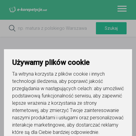
Używamy plików cookie
Ta witryna korzysta z plików cookie i innych
Do ulubionych
technologii śledzenia, aby poprawić jakość
Oznacz wystąpienie kontaktu
przeglądania w następujących celach:
aby umożliwić
podstawową funkcjonalność serwisu
,
aby zapewnić
lepsze wrażenia z korzystania ze strony
internetowej
,
aby zmierzyć Twoje zainteresowanie
naszymi produktami i usługami oraz personalizować
interakcje marketingowe
,
aby dostarczać reklamy
Aleksandra Banerska
które są dla Ciebie bardziej odpowiednie
.