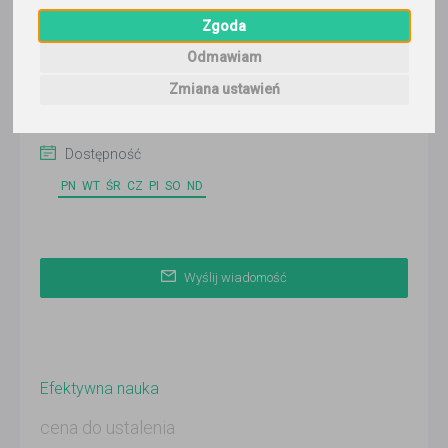
Wyślij wiadomość
Zgoda
Ostatnia aktywność:
Odmawiam
ponad 3 miesiące temu
Zmiana ustawień
Korepetytor prowadzi zajęcia online
Dostępność
PN
WT
ŚR
CZ
PI
SO
ND
Wyślij wiadomość
Efektywna nauka
cena do ustalenia