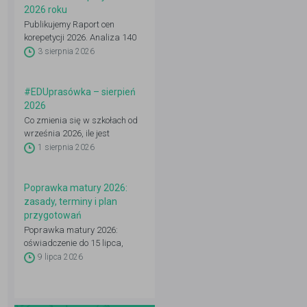
2026 roku
Publikujemy Raport cen
korepetycji 2026. Analiza 140
648 ogłoszeń: 22 przedmioty,
3 sierpnia 2026
16 województw, 50 miast.
Zobacz pełne dane.
#EDUprasówka – sierpień
2026
Co zmienia się w szkołach od
września 2026, ile jest
wakatów i czemu unieważniono
1 sierpnia 2026
416 matur. Prasówka
edukacyjna.
Poprawka matury 2026:
zasady, terminy i plan
przygotowań
Poprawka matury 2026:
oświadczenie do 15 lipca,
egzamin 24–25 sierpnia.
9 lipca 2026
Sprawdź zasady, dokumenty i
plan przygotowań.