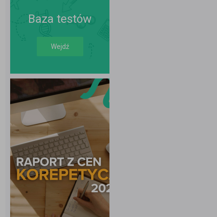
Baza testów
Wejdź