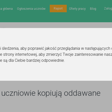
Zalog
Raport
na główna
Ogłoszenia uczniów
Oferty pracy
Blog
gii śledzenia, aby poprawić jakość przeglądania w następujących
e strony internetowej
,
aby zmierzyć Twoje zainteresowanie nasz
e są dla Ciebie bardziej odpowiednie
.
Sprawdź, czy uczniowie kopiują oddawane prace
 uczniowie kopiują oddawane