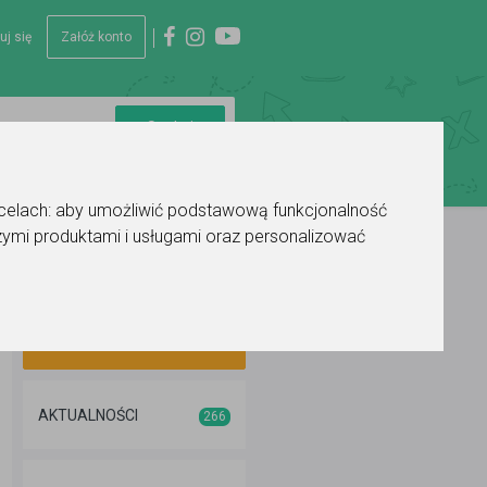
uj się
Załóż konto
 celach:
aby umożliwić podstawową funkcjonalność
ymi produktami i usługami oraz personalizować
Dodaj ogłoszenie
AKTUALNOŚCI
266