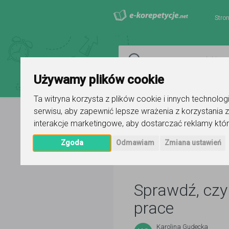
Stro
Używamy plików cookie
Ta witryna korzysta z plików cookie i innych technolo
serwisu
,
aby zapewnić lepsze wrażenia z korzystania z
interakcje marketingowe
,
aby dostarczać reklamy któr
Strona główna
Blog
Artykuły
Zgoda
Odmawiam
Zmiana ustawień
Sprawdź, czy
prace
Karolina Gudecka