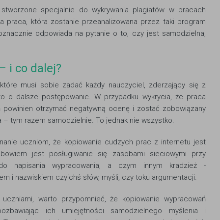
y stworzone specjalnie do wykrywania plagiatów w pracach
a praca, która zostanie przeanalizowana przez taki program
noznacznie odpowiada na pytanie o to, czy jest samodzielna,
– i co dalej?
które musi sobie zadać każdy nauczyciel, zderzający się z
 to o dalsze postępowanie. W przypadku wykrycia, że praca
ń powinien otrzymać negatywną ocenę i zostać zobowiązany
 – tym razem samodzielnie. To jednak nie wszystko.
nanie uczniom, że kopiowanie cudzych prac z internetu jest
bowiem jest posługiwanie się zasobami sieciowymi przy
do napisania wypracowania, a czym innym kradzież -
m i nazwiskiem czyichś słów, myśli, czy toku argumentacji.
z uczniami, warto przypomnieć, że kopiowanie wypracowań
bawiając ich umiejętności samodzielnego myślenia i