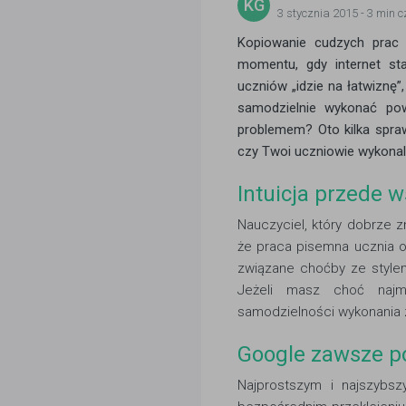
KG
3 stycznia 2015
- 3 min c
Kopiowanie cudzych prac 
momentu, gdy internet st
uczniów „idzie na łatwiznę”
samodzielnie wykonać po
problemem? Oto kilka spra
czy Twoi uczniowie wykonali
Intuicja przede 
Nauczyciel, który dobrze zn
że praca pisemna ucznia 
związane choćby ze style
Jeżeli masz choć najmn
samodzielności wykonania z
Google zawsze 
Najprostszym i najszybs