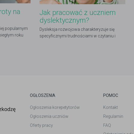
roty na
Jak pracować z uczniem
dyslektycznym?
iej popularnym
Dysleksja rozwojowa charakteryzuje się
biegłym roku
specyficznymi trudnościami w czytaniu i
w całym kraju.
pisaniu u dzieci (także u dorosłych), których
rozwój umysłowy jest prawidłowy. Występują
one mimo posiadanych zasobów wiedzy i
systematycznego ćwiczenia.
OGŁOSZENIA
POMOC
Ogłoszenia korepetytorów
Kontakt
Ogłoszenia uczniów
Regulamin
Oferty pracy
FAQ