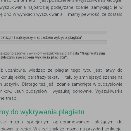
treści z internetu – jest posłużenie się wyszukiwarką Google.
yszukiwania najbardziej podejrzane zdanie, zamykając je w
 się ono w wynikach wyszukiwania – mamy pewność, że zostało
 iż uczniowie, wiedząc że plagiat tego typu jest łatwy do
konują lekkiej parafrazy tekstu – tak, by zmniejszyć szansę na
 uczynku. Dlatego też, jeśli zdanie zamknięte w cudzysłowie
yników, usuń cudzysłów i wyszukaj ponownie. Wyszukiwarka
e treści.
my do wykrywania plagiatu
 się można specjalnym oprogramowaniem służącym do
piowania treści. W sieci znaleźć można na przykład aplikacje,