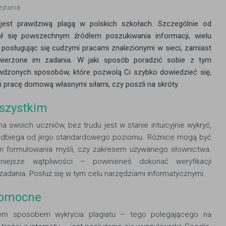
zytania
jest prawdziwą plagą w polskich szkołach. Szczególnie od
ał się powszechnym źródłem poszukiwania informacji, wielu
, posługując się cudzymi pracami znalezionymi w sieci, zamiast
wierzone im zadania. W jaki sposób poradzić sobie z tym
wdzonych sposobów, które pozwolą Ci szybko dowiedzieć się,
 pracę domową własnymi siłami, czy poszli na skróty.
wszystkim
a swoich uczniów, bez trudu jest w stanie intuicyjnie wykryć,
odbiega od jego standardowego poziomu. Różnice mogą być
m formułowania myśli, czy zakresem używanego słownictwa.
iejsze wątpliwości – powinieneś dokonać weryfikacji
adania. Posłuż się w tym celu narzędziami informatycznymi.
pomocne
zym sposobem wykrycia plagiatu – tego polegającego na