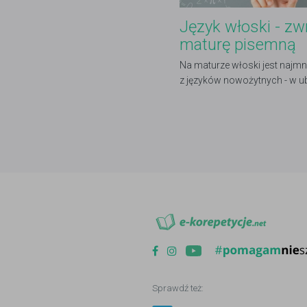
Język włoski - zw
maturę pisemną
Na maturze włoski jest najmn
z języków nowożytnych - w u
wybrało go niecałe 800 osób 
Sprawdź też: