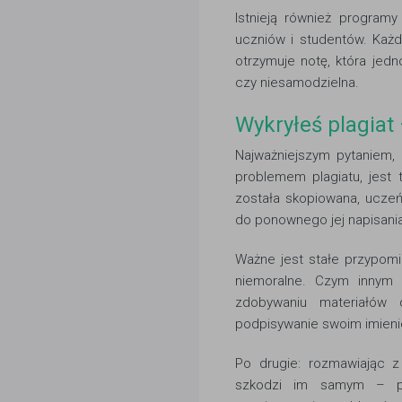
Istnieją również program
uczniów i studentów. Każd
otrzymuje notę, która jed
czy niesamodzielna.
Wykryłeś plagiat 
Najważniejszym pytaniem, 
problemem plagiatu, jest
została skopiowana, ucze
do ponownego jej napisania
Ważne jest stałe przypomi
niemoralne. Czym innym 
zdobywaniu materiałów 
podpisywanie swoim imienie
Po drugie: rozmawiając 
szkodzi im samym – poz