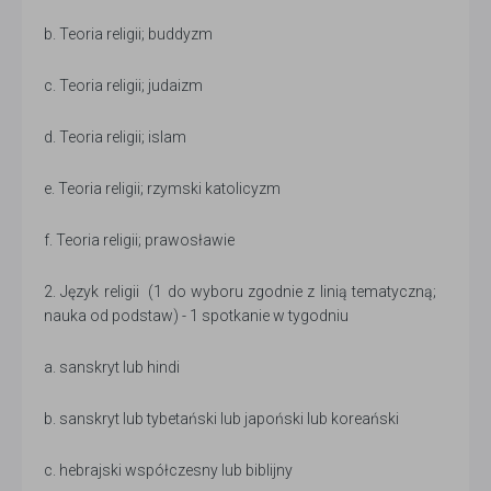
b. Teoria religii; buddyzm
c. Teoria religii; judaizm
d. Teoria religii; islam
e. Teoria religii; rzymski katolicyzm
f. Teoria religii; prawosławie
2. Język religii (1 do wyboru zgodnie z linią tematyczną;
nauka od podstaw) - 1 spotkanie w tygodniu
a. sanskryt lub hindi
b. sanskryt lub tybetański lub japoński lub koreański
c. hebrajski współczesny lub biblijny