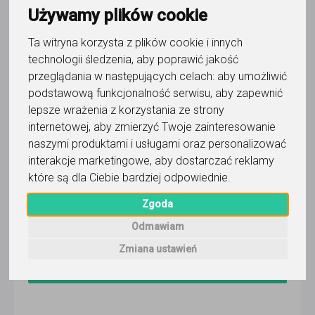
Używamy plików cookie
Wyślij wiadomość
Ostatnia aktywność:
Ta witryna korzysta z plików cookie i innych
wczoraj
technologii śledzenia, aby poprawić jakość
Pokaż
przeglądania w następujących celach:
aby umożliwić
podstawową funkcjonalność serwisu
,
aby zapewnić
lepsze wrażenia z korzystania ze strony
internetowej
,
aby zmierzyć Twoje zainteresowanie
Korepetytor prowadzi zajęcia online
naszymi produktami i usługami oraz personalizować
Faktura VAT
interakcje marketingowe
,
aby dostarczać reklamy
które są dla Ciebie bardziej odpowiednie
.
Dostępność
Zgoda
PN
WT
ŚR
CZ
PI
SO
ND
Odmawiam
Zmiana ustawień
Wyślij wiadomość