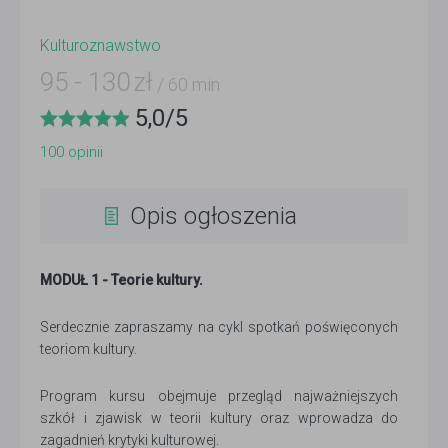
Kulturoznawstwo
95
-
130
zł
/ 60 min
5,0
/
5
100
opinii
Opis ogłoszenia
MODUŁ 1 -
Teorie kultury.
Serdecznie zapraszamy na cykl spotkań poświęconych
teoriom kultury.
Program kursu obejmuje przegląd najważniejszych
szkół i zjawisk w teorii kultury oraz wprowadza do
zagadnień krytyki kulturowej.