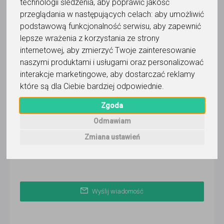
technologii śledzenia, aby poprawić jakość
Wyślij wiadomość
przeglądania w następujących celach:
aby umożliwić
Ostatnia aktywność:
podstawową funkcjonalność serwisu
,
aby zapewnić
wczoraj
lepsze wrażenia z korzystania ze strony
internetowej
,
aby zmierzyć Twoje zainteresowanie
Pokaż
naszymi produktami i usługami oraz personalizować
interakcje marketingowe
,
aby dostarczać reklamy
które są dla Ciebie bardziej odpowiednie
.
Korepetytor prowadzi zajęcia online
Zgoda
Faktura VAT
Odmawiam
Dostępność
Zmiana ustawień
PN
WT
ŚR
CZ
PI
SO
ND
Wyślij wiadomość