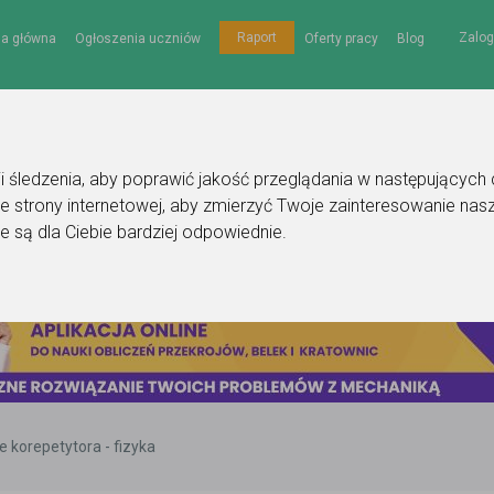
Zalog
Raport
na główna
Ogłoszenia uczniów
Oferty pracy
Blog
gii śledzenia, aby poprawić jakość przeglądania w następujących
e strony internetowej
,
aby zmierzyć Twoje zainteresowanie nasz
e są dla Ciebie bardziej odpowiednie
.
 korepetytora - fizyka