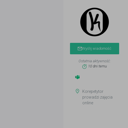
Wyślij wiadomość
Ostatnia aktywność:
10 dni temu
Korepetytor
prowadzi zajęcia
online