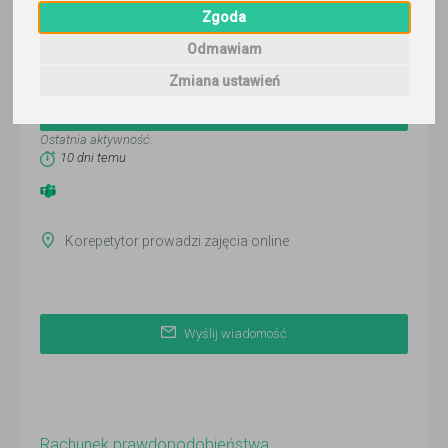
Zgoda
Odmawiam
Pan K
Zmiana ustawień
Wyślij wiadomość
Ostatnia aktywność:
10 dni temu
Korepetytor prowadzi zajęcia online
Wyślij wiadomość
Rachunek prawdopodobieństwa