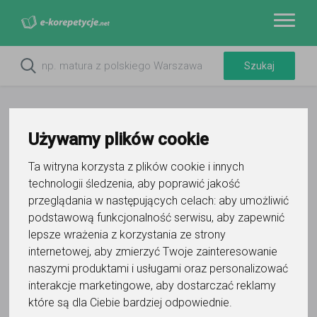
Używamy plików cookie
Ta witryna korzysta z plików cookie i innych
technologii śledzenia, aby poprawić jakość
przeglądania w następujących celach:
aby umożliwić
podstawową funkcjonalność serwisu
,
aby zapewnić
lepsze wrażenia z korzystania ze strony
Do ulubionych
internetowej
,
aby zmierzyć Twoje zainteresowanie
Oznacz wystąpienie kontaktu
naszymi produktami i usługami oraz personalizować
interakcje marketingowe
,
aby dostarczać reklamy
które są dla Ciebie bardziej odpowiednie
.