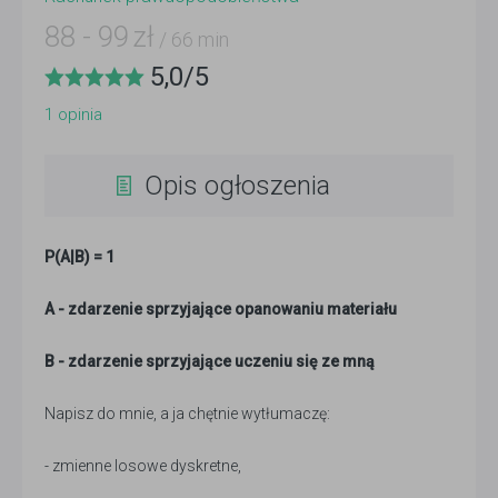
88
-
99
zł
/ 66 min
5,0
/
5
1
opinia
Opis ogłoszenia
P(A|B) = 1
A - zdarzenie sprzyjające opanowaniu materiału
B - zdarzenie sprzyjające uczeniu się ze mną
Napisz do mnie, a ja chętnie wytłumaczę:
- zmienne losowe dyskretne,