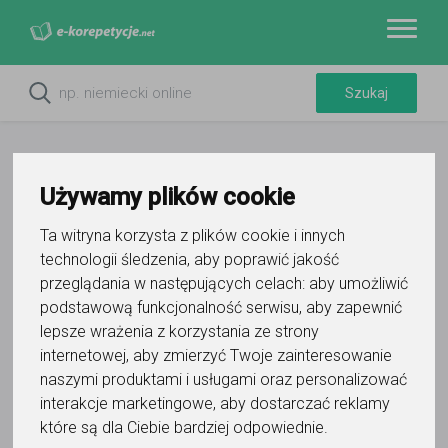
Używamy plików cookie
Ta witryna korzysta z plików cookie i innych
Do ulubionych
technologii śledzenia, aby poprawić jakość
Oznacz wystąpienie kontaktu
przeglądania w następujących celach:
aby umożliwić
podstawową funkcjonalność serwisu
,
aby zapewnić
lepsze wrażenia z korzystania ze strony
internetowej
,
aby zmierzyć Twoje zainteresowanie
naszymi produktami i usługami oraz personalizować
interakcje marketingowe
,
aby dostarczać reklamy
Pan K
które są dla Ciebie bardziej odpowiednie
.