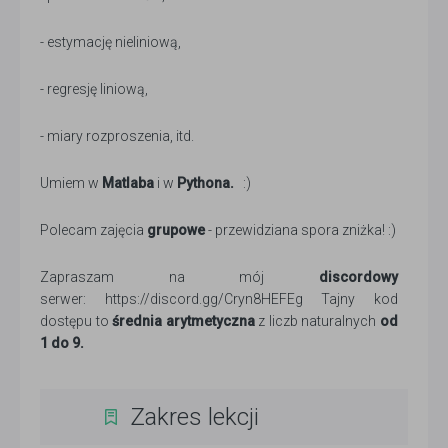
- estymację nieliniową,
- regresję liniową,
- miary rozproszenia, itd.
Umiem w
Matlaba
i w
Pythona.
:)
Polecam zajęcia
grupowe
- przewidziana spora zniżka! :)
Zapraszam na mój
discordowy
serwer: https://discord.gg/Cryn8HEFEg Tajny kod
dostępu to
średnia arytmetyczna
z liczb naturalnych
od
1 do 9.
Zakres lekcji