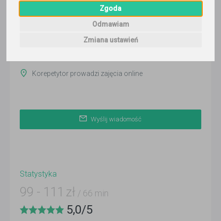
Zgoda
Wyślij wiadomość
Ostatnia aktywność:
Odmawiam
10 dni temu
Zmiana ustawień
Korepetytor prowadzi zajęcia online
Wyślij wiadomość
Statystyka
99
-
111
zł
/ 66 min
5,0
/
5