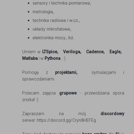
sensory i technika pomiarowa,
metrologia,
technika radiowa i w.cz.,
układy mikrofalowe,
elektronika mocy, itd.
Umiem w
LTSpice,
Veriloga,
Cadence,
Eagle,
Matlaba
i w
Pythona
. :)
Pomogę z
projektami,
symulacjami i
sprawozdaniami.
Polecam zajęcia
grupowe
- przewidziana spora
zniżka! :)
Zapraszam na mój
discordowy
serwer: https://discord.gg/Cryn8HEFEg