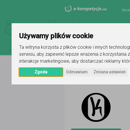
Stro
Używamy plików cookie
Ta witryna korzysta z plików cookie i innych technolo
serwisu
,
aby zapewnić lepsze wrażenia z korzystania z
interakcje marketingowe
,
aby dostarczać reklamy któr
Zgoda
Odmawiam
Zmiana ustawień
Strona główna
Pan K
Ogłoszenie