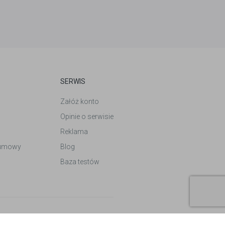
SERWIS
Załóż konto
Opinie o serwisie
Reklama
 umowy
Blog
Baza testów
Design by
Follow Vision