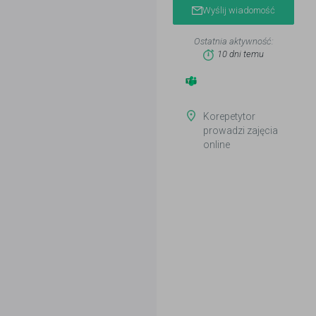
Wyślij wiadomość
Ostatnia aktywność:
10 dni temu
Korepetytor
prowadzi zajęcia
online