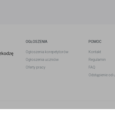
OGŁOSZENIA
POMOC
Ogłoszenia korepetytorów
Kontakt
Ogłoszenia uczniów
Regulamin
Oferty pracy
FAQ
Odstąpienie od
et
. Wszelkie prawa zastrzeżone.