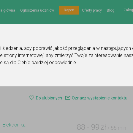
Zalog
Raport
na główna
Ogłoszenia uczniów
Oferty pracy
Blog
gii śledzenia, aby poprawić jakość przeglądania w następujących
e strony internetowej
,
aby zmierzyć Twoje zainteresowanie nasz
e są dla Ciebie bardziej odpowiednie
.
 korepetytora - elektronika
Do ulubionych
Oznacz wystąpienie kontaktu
Elektronika
88
-
99
zł
/ 66 min