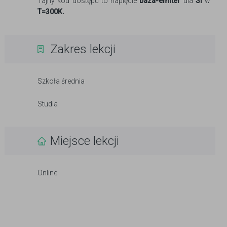
Tajny kod dostępu to napięcie
baza-emiter
dla
Si
w
T=300K.
Zakres lekcji
Szkoła średnia
Studia
Miejsce lekcji
Online