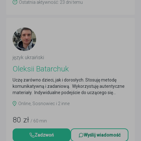
Ostatnia aktywność: 23 dni temu
język ukraiński
Oleksii Batarchuk
Uczę zarówno dzieci, jak i dorosłych. Stosuję metodę
komunikatywną i zadaniową. Wykorzystuję autentyczne
materiały. Indywidualne podejście do uczącego się...
Czytaj więcej
Online, Sosnowiec i 2 inne
80
zł
/ 60 min
Zadzwoń
Wyślij wiadomość