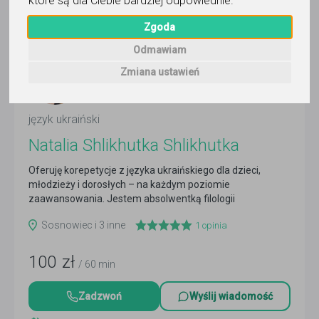
które są dla Ciebie bardziej odpowiednie
.
Trafność
Sortuj:
Język ukraiński
Zgoda
Odmawiam
Zmiana ustawień
język ukraiński
Natalia Shlikhutka Shlikhutka
Oferuję korepetycje z języka ukraińskiego dla dzieci,
młodzieży i dorosłych – na każdym poziomie
zaawansowania. Jestem absolwentką filologii
słowiańskiej oraz...
Czytaj więcej
Sosnowiec i 3 inne
1
opinia
100
zł
/ 60 min
Zadzwoń
Wyślij wiadomość