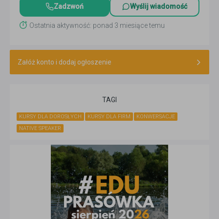
Zadzwoń
Wyślij wiadomość
Ostatnia aktywność: ponad 3 miesiące temu
Załóż konto i dodaj ogłoszenie
TAGI
KURSY DLA DOROSŁYCH
KURSY DLA FIRM
KONWERSACJE
NATIVE SPEAKER