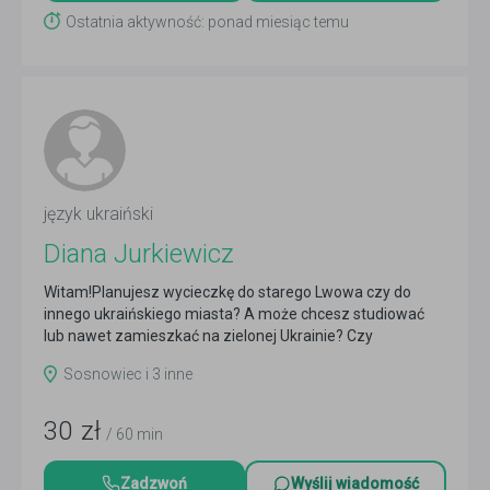
Ostatnia aktywność: ponad miesiąc temu
język ukraiński
Diana Jurkiewicz
Witam!Planujesz wycieczkę do starego Lwowa czy do
innego ukraińskiego miasta? A może chcesz studiować
lub nawet zamieszkać na zielonej Ukrainie? Czy
poprostu...
Czytaj więcej
Sosnowiec i 3 inne
30
zł
/ 60 min
Zadzwoń
Wyślij wiadomość