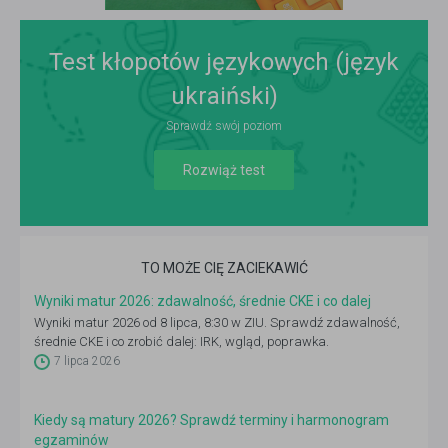
Test kłopotów językowych (język
ukraiński)
Sprawdź swój poziom
Rozwiąż test
TO MOŻE CIĘ ZACIEKAWIĆ
Wyniki matur 2026: zdawalność, średnie CKE i co dalej
Wyniki matur 2026 od 8 lipca, 8:30 w ZIU. Sprawdź zdawalność,
średnie CKE i co zrobić dalej: IRK, wgląd, poprawka.
7 lipca 2026
Kiedy są matury 2026? Sprawdź terminy i harmonogram
egzaminów