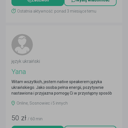
Zadzwoń
Wyślij wiadomość
Ostatnia aktywność: ponad 3 miesiące temu
język ukraiński
Yana
Witam wszytkich, jestem native speakerem języka
ukraińskiego. Jako osoba pełna energii, pozytywnie
nastawiona i przyjazna pomogę Ci w przystępny sposób
nauczyć...
Czytaj więcej
Online, Sosnowiec i 5 innych
50
zł
/ 60 min