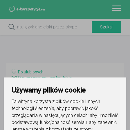
Do ulubionych
Oznacz wystąpienie kontaktu
Używamy plików cookie
Ta witryna korzysta z plików cookie i innych
technologii śledzenia, aby poprawić jakość
przeglądania w następujących celach:
aby umożliwić
Andrzej Marek WYKŁADOWCA-
podstawową funkcjonalność serwisu
,
aby zapewnić
lepsze wrażenia z korzystania ze strony