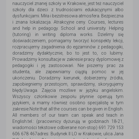
nauczyciel znanej szkoły w Krakowie, jest też nauczyciel
szkoły dla dzieci z trudnościami edukacyjnymi albo
dysfunkcjami. Miła i bezstresowa atmosfera. Bezpieczna
i znana lokalizacja. Atrakcyjne ceny. Courses, lectures
and help in pedagogy. School and university. Helping
(tutoring) in writing diploma works. Dzielimy się
doświadczeniem, pomagamy tworzyć konspekty lekcji,
rozpracujemy zagadnienia do egzaminów z pedagogiki,
doradzimy dydaktycznie, bo to jest to, co lubimy.
Prowadzimy konsultacje w zakresie pracy dyplomowej z
pedagogiki i jej zastosowań. Nie piszemy prac za
studenta, ale zapewniamy ciągłą pomoc w jej
ukończeniu. Doradzimy kierunek, dobierzemy źródła,
zapobiegniemy przestojom, sprawdzimy, skorygujemy
błędy.Uwaga. Zajęcia możliwe w języku angielskim.
Wszyscy członkowie zespołu płynnie operują tym
językiem, a mamy również osobno specjalistę w tym
zakresie.Note that all the courses can be given in English.
All members of our team can speak and teach in
English.tel.: (pracownicy dyżurują w godzinach 18-21,
wiadomości tekstowe odbierane non-stop) 691 729 153
606 678 467adres: Budynek II LO w Krakowie, ulica Jana