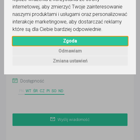
PRAKTYK
internetowej
,
aby zmierzyć Twoje zainteresowanie
naszymi produktami i usługami oraz personalizować
Wyślij wiadomość
interakcje marketingowe
,
aby dostarczać reklamy
Ostatnia aktywność:
które są dla Ciebie bardziej odpowiednie
.
2 dni temu
Pokaż
Zgoda
Odmawiam
Kraków
(Centrum)
Zmiana ustawień
Zobacz więcej lokalizacji (3)
Dostępność
PN
WT
ŚR
CZ
PI
SO
ND
Wyślij wiadomość