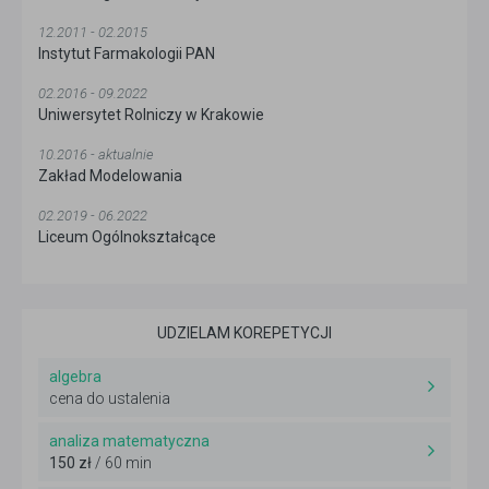
12.2011 - 02.2015
Instytut Farmakologii PAN
02.2016 - 09.2022
Uniwersytet Rolniczy w Krakowie
10.2016 - aktualnie
Zakład Modelowania
02.2019 - 06.2022
Liceum Ogólnokształcące
UDZIELAM KOREPETYCJI
algebra
cena do ustalenia
analiza matematyczna
150 zł
/ 60 min