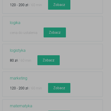
Zobacz
120 - 200 zł
/ 60 min
logika
Zobacz
cena do ustalenia
logistyka
Zobacz
80 zł
/ 60 min
marketing
Zobacz
120 - 200 zł
/ 60 min
matematyka