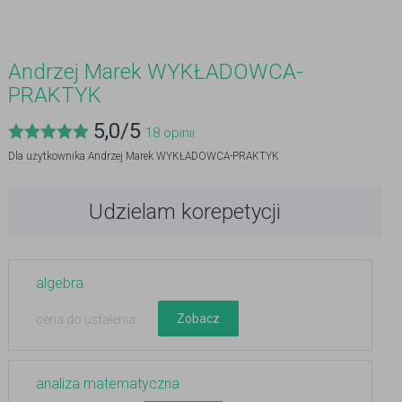
Andrzej Marek WYKŁADOWCA-
PRAKTYK
5,0
/
5
18
opinii
Dla użytkownika
Andrzej Marek WYKŁADOWCA-PRAKTYK
Udzielam korepetycji
algebra
Zobacz
cena do ustalenia
analiza matematyczna