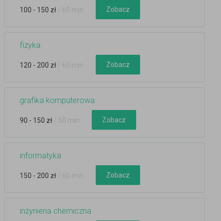
Zobacz
100 - 150 zł
/ 60 min
fizyka
Zobacz
120 - 200 zł
/ 60 min
grafika komputerowa
Zobacz
90 - 150 zł
/ 60 min
informatyka
Zobacz
150 - 200 zł
/ 60 min
inżynieria chemiczna