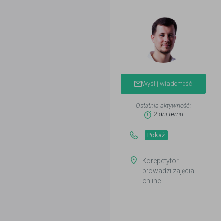
Wyślij wiadomość
Ostatnia aktywność:
2 dni temu
Pokaż
Korepetytor
prowadzi zajęcia
online