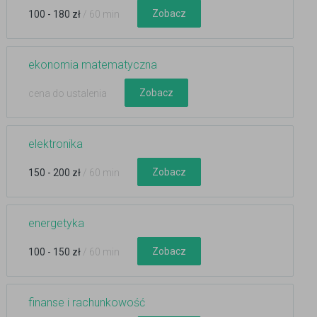
Zobacz
100 - 180 zł
/ 60 min
ekonomia matematyczna
Zobacz
cena do ustalenia
elektronika
Zobacz
150 - 200 zł
/ 60 min
energetyka
Zobacz
100 - 150 zł
/ 60 min
finanse i rachunkowość