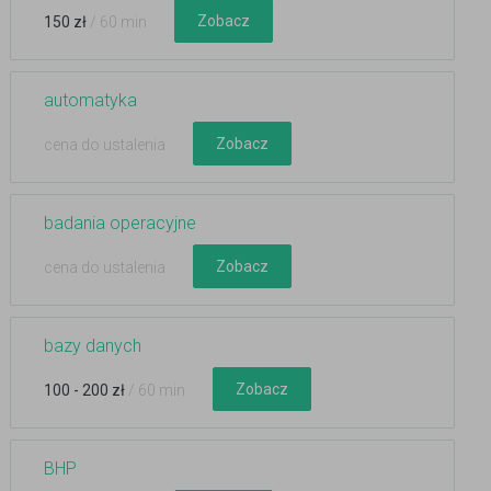
Zobacz
150 zł
/ 60 min
automatyka
Zobacz
cena do ustalenia
badania operacyjne
Zobacz
cena do ustalenia
bazy danych
Zobacz
100 - 200 zł
/ 60 min
BHP