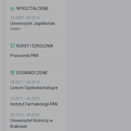
WYKSZTAŁCENIE
10.2009 - 05.2014
Uniwersytet Jagielloński
Doktor
KURSY I SZKOLENIA
Pracownik PAN
DOŚWIADCZENIE
09.2011 - 06.2014
Liceum Ogólnokształcące
12.2011 - 02.2015
Instytut Farmakologii PAN
02.2016 - 09.2022
Uniwersytet Rolniczy w
Krakowie