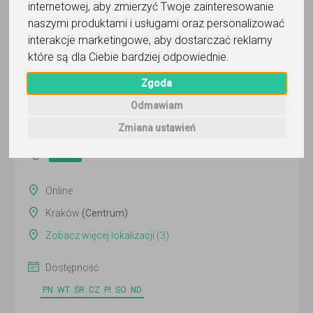
internetowej
,
aby zmierzyć Twoje zainteresowanie
naszymi produktami i usługami oraz personalizować
interakcje marketingowe
,
aby dostarczać reklamy
Andrzej Marek WYKŁADOWCA-
które są dla Ciebie bardziej odpowiednie
.
PRAKTYK
Zgoda
Wyślij wiadomość
Odmawiam
Ostatnia aktywność:
Zmiana ustawień
dzisiaj
Pokaż
Online
Kraków
(Centrum)
Zobacz więcej lokalizacji (3)
Dostępność
PN
WT
ŚR
CZ
PI
SO
ND