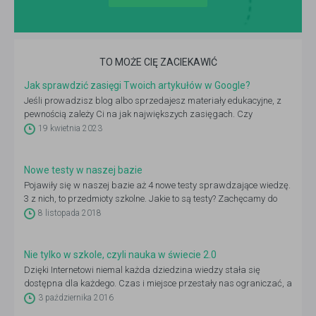
TO MOŻE CIĘ ZACIEKAWIĆ
Jak sprawdzić zasięgi Twoich artykułów w Google?
Jeśli prowadzisz blog albo sprzedajesz materiały edukacyjne, z
pewnością zależy Ci na jak największych zasięgach. Czy
zwracasz jednak uwagę na to, ile osób odwiedza Twoją stronę
19 kwietnia 2023
WWW z Google? A może skupiasz się wyłącznie na działaniach w
social mediach?
Nowe testy w naszej bazie
Pojawiły się w naszej bazie aż 4 nowe testy sprawdzające wiedzę.
3 z nich, to przedmioty szkolne. Jakie to są testy? Zachęcamy do
zapoznania się z artykułem.
8 listopada 2018
Nie tylko w szkole, czyli nauka w świecie 2.0
Dzięki Internetowi niemal każda dziedzina wiedzy stała się
dostępna dla każdego. Czas i miejsce przestały nas ograniczać, a
nawet najbardziej niszowe szkolenia są na wyciągnięcie ręki. Już
3 października 2016
nie trzeba dojeżdżać na stacjonarne kursy i dostosowywać