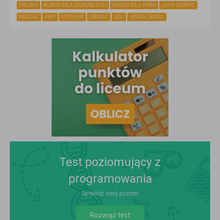
DELPHI
KURSY DLA DOROSŁYCH
KURSY DLA FIRM
JAVA SCRIPT
PASCAL
PHP
PYTHON
QBASIC
SQL
VISUAL BASIC
Test poziomujący z
programowania
Sprawdź swój poziom
Rozwiąż test