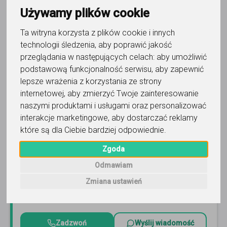
71
korepetytorów
Używamy plików cookie
Trafność
Sortuj:
Język niemiecki
Ta witryna korzysta z plików cookie i innych
technologii śledzenia, aby poprawić jakość
przeglądania w następujących celach:
aby umożliwić
podstawową funkcjonalność serwisu
,
aby zapewnić
lepsze wrażenia z korzystania ze strony
internetowej
,
aby zmierzyć Twoje zainteresowanie
język niemiecki
naszymi produktami i usługami oraz personalizować
ANGLIKON
interakcje marketingowe
,
aby dostarczać reklamy
które są dla Ciebie bardziej odpowiednie
.
PRZEŁAM BARIERĘ JĘZYKOWĄ W 3 MC! Wolne terminy.
Dojedziemy do Ciebie lub zajęcia online. Matura, egzamin,
Zgoda
konwersacje.
Czytaj więcej
Odmawiam
Online, Rzeszów i 23 inne
164
opinie
Zmiana ustawień
105
zł
/ 60 min
Zadzwoń
Wyślij wiadomość