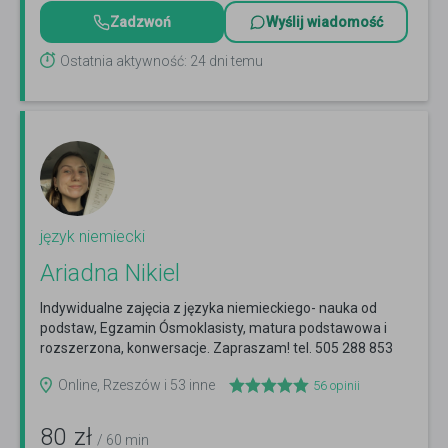
Zadzwoń
Wyślij wiadomość
Ostatnia aktywność: 24 dni temu
język niemiecki
Ariadna Nikiel
Indywidualne zajęcia z języka niemieckiego- nauka od
podstaw, Egzamin Ósmoklasisty, matura podstawowa i
rozszerzona, konwersacje. Zapraszam! tel. 505 288 853
Czytaj więcej
Online, Rzeszów i 53 inne
56
opinii
80
zł
/ 60 min