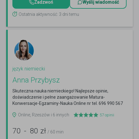
Zadzwoń
Wyślij wiadomość
Ostatnia aktywność: 3 dni temu
język niemiecki
Anna Przybysz
Skuteczna nauka niemieckiego! Najlepsze opinie,
doświadczenie i pełne zaangażowanie Matura-
Konwersacje-Egzaminy-Nauka Online nr tel. 696 990 567
Czytaj więcej
Online, Rzeszów i 6 innych
57
opinii
70
-
80
zł
/ 60 min