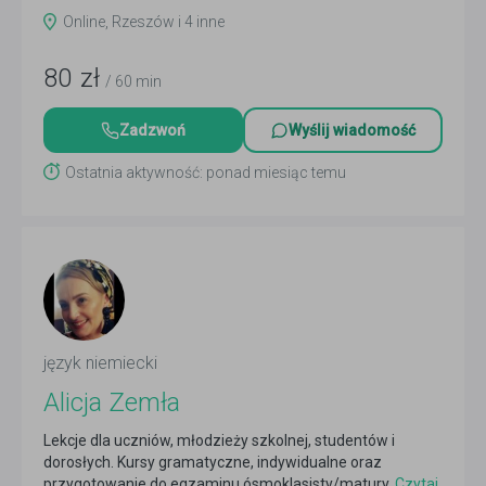
Online, Rzeszów i 4 inne
80
zł
/ 60 min
Zadzwoń
Wyślij wiadomość
Ostatnia aktywność: ponad miesiąc temu
język niemiecki
Alicja Zemła
Lekcje dla uczniów, młodzieży szkolnej, studentów i
dorosłych. Kursy gramatyczne, indywidualne oraz
przygotowanie do egzaminu ósmoklasisty/matury.
Czytaj