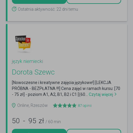
Ostatnia aktywność: 22 dni temu
język niemiecki
Dorota Szewc
[Nowoczesne i kreatywne zajęcia językowe!] [LEKCJA
PRÓBNA - BEZPŁATNA !!!] Cena zajęć w ramach kursu: [70
- 75 zł] - poziom A1, A2, B1, B2 i C1 [(60...
Czytaj więcej
Online, Rzeszów
87
opinii
50
-
95
zł
/ 60 min