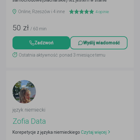
samochodowe(blacharskie) też jestem w stanie
przekazać
Czytaj więcej
Online, Rzeszów i 4 inne
4
opinie
50
zł
/ 60 min
Zadzwoń
Wyślij wiadomość
Ostatnia aktywność: ponad 3 miesiące temu
język niemiecki
Zofia Data
Korepetycje z języka niemieckiego
Czytaj więcej