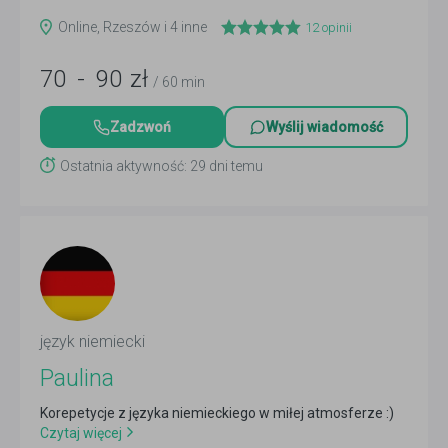
Online, Rzeszów i 4 inne
12
opinii
70
-
90
zł
/ 60 min
Zadzwoń
Wyślij wiadomość
Ostatnia aktywność: 29 dni temu
język niemiecki
Paulina
Korepetycje z języka niemieckiego w miłej atmosferze :)
Czytaj więcej