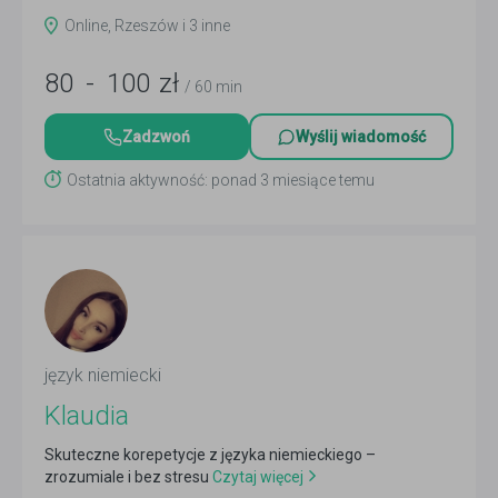
Czytaj więcej
Online, Rzeszów i 3 inne
80
-
100
zł
/ 60 min
Zadzwoń
Wyślij wiadomość
Ostatnia aktywność: ponad 3 miesiące temu
język niemiecki
Klaudia
Skuteczne korepetycje z języka niemieckiego –
zrozumiale i bez stresu
Czytaj więcej