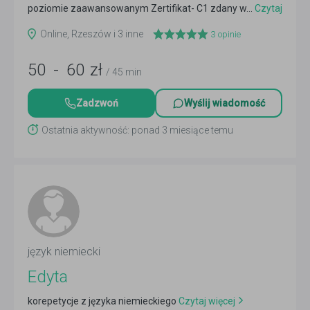
poziomie zaawansowanym Zertifikat- C1 zdany w...
Czytaj
więcej
Online, Rzeszów i 3 inne
3
opinie
50
-
60
zł
/ 45 min
Zadzwoń
Wyślij wiadomość
Ostatnia aktywność: ponad 3 miesiące temu
język niemiecki
Edyta
korepetycje z języka niemieckiego
Czytaj więcej