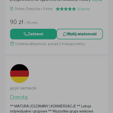
więcej
Online, Rzeszów i 4 inne
22
opinie
90
zł
/ 45 min
Zadzwoń
Wyślij wiadomość
Ostatnia aktywność: ponad 2 miesiące temu
język niemiecki
Dorota
** MATURA | EGZAMINY | KONWERSACJE ** Lekcje
indywidualne i grupowe ** Wszystkie grupy wiekowe