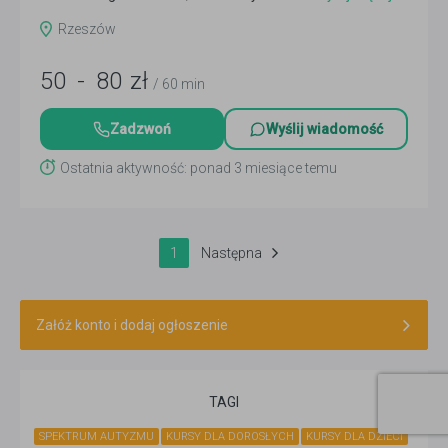
Rzeszów
50
-
80
zł
/ 60 min
Zadzwoń
Wyślij wiadomość
Ostatnia aktywność: ponad 3 miesiące temu
1
Następna
Załóż konto i dodaj ogłoszenie
TAGI
SPEKTRUM AUTYZMU
KURSY DLA DOROSŁYCH
KURSY DLA DZIECI