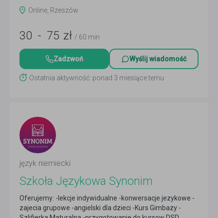
Online, Rzeszów
30
-
75
zł
/ 60 min
Zadzwoń
Wyślij wiadomość
Ostatnia aktywność: ponad 3 miesiące temu
język niemiecki
Szkoła Językowa Synonim
Oferujemy: -lekcje indywidualne -konwersacje jezykowe -
zajecia grupowe -angielski dla dzieci -Kurs Gimbazy -
Szlifierka Maturalna -przygotowanie do kursow DSD ...