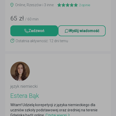
Online, Rzeszów i 3 inne
2
opinie
65
zł
/ 60 min
Zadzwoń
Wyślij wiadomość
Ostatnia aktywność: 12 dni temu
język niemiecki
Estera Bąk
Witam! Udzielę korepetycji z języka niemieckiego dla
uczniów szkoły podstawowej oraz średniej na terenie
Gdańska bądź online.
Czytaj więcej