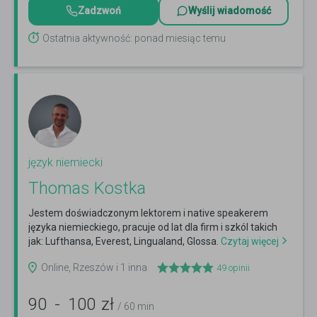
Zadzwoń
Wyślij wiadomość
Ostatnia aktywność: ponad miesiąc temu
język niemiecki
Thomas Kostka
Jestem doświadczonym lektorem i native speakerem
języka niemieckiego, pracuje od lat dla firm i szkól takich
jak: Lufthansa, Everest, Lingualand, Glossa.
Czytaj więcej
Online, Rzeszów i 1 inna
49
opinii
90
-
100
zł
/ 60 min