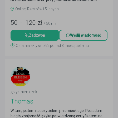
Czytaj więcej
Online, Rzeszów i 5 innych
50
-
120
zł
/ 50 min
Zadzwoń
Wyślij wiadomość
Ostatnia aktywność: ponad 3 miesiące temu
język niemiecki
Thomas
Witam, jestem nauczycielem j. niemieckiego. Posiadam
biegłą znajomość języka potwierdzoną certyfikatem na