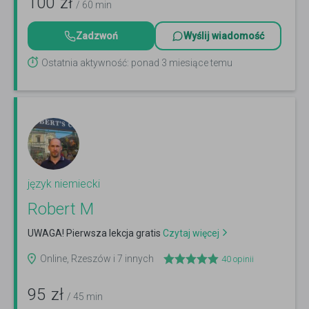
100
zł
/ 60 min
Zadzwoń
Wyślij wiadomość
Ostatnia aktywność: ponad 3 miesiące temu
język niemiecki
Robert M
UWAGA! Pierwsza lekcja gratis
Czytaj więcej
Online, Rzeszów i 7 innych
40
opinii
95
zł
/ 45 min