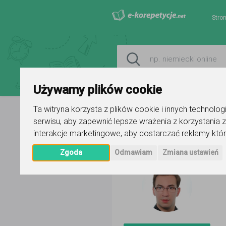
Stro
Używamy plików cookie
Ta witryna korzysta z plików cookie i innych technolo
serwisu
,
aby zapewnić lepsze wrażenia z korzystania z
Strona główna
Mariusz Sudzik
interakcje marketingowe
,
aby dostarczać reklamy któr
Zgoda
Odmawiam
Zmiana ustawień