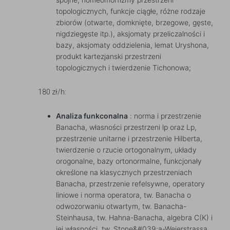
topologicznych, funkcje ciągłe, różne rodzaje
zbiorów (otwarte, domknięte, brzegowe, gęste,
nigdziegęste itp.), aksjomaty przeliczalności i
bazy, aksjomaty oddzielenia, lemat Uryshona,
produkt kartezjanski przestrzeni
topologicznych i twierdzenie Tichonowa;
180 zł/h:
Analiza funkconalna
: norma i przestrzenie
Banacha, własności przestrzeni lp oraz Lp,
przestrzenie unitarne i przestrzenie Hilberta,
twierdzenie o rzucie ortogonalnym, układy
orogonalne, bazy ortonormalne, funkcjonały
określone na klasycznych przestrzeniach
Banacha, przestrzenie refelsywne, operatory
liniowe i norma operatora, tw. Banacha o
odwozorwaniu otwartym, tw. Banacha-
Steinhausa, tw. Hahna-Banacha, algebra C(K) i
jej własności, tw. Stone&#039;a-Weierstrassa,