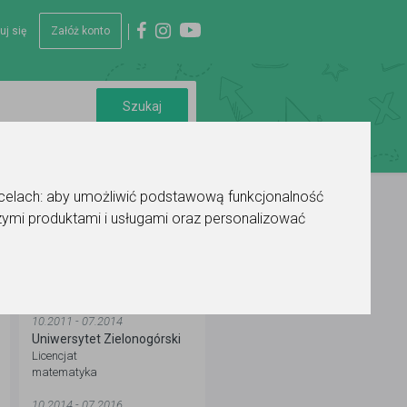
uj się
Załóż konto
 celach:
aby umożliwić podstawową funkcjonalność
ymi produktami i usługami oraz personalizować
WYKSZTAŁCENIE
10.2011 - 07.2014
Uniwersytet Zielonogórski
Licencjat
matematyka
10.2014 - 07.2016