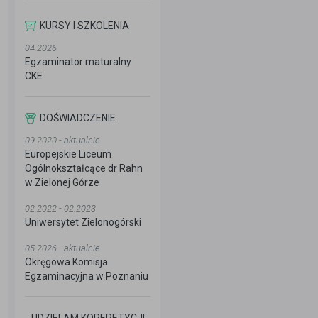
KURSY I SZKOLENIA
04.2026
Egzaminator maturalny
CKE
DOŚWIADCZENIE
09.2020 - aktualnie
Europejskie Liceum
Ogólnokształcące dr Rahn
w Zielonej Górze
02.2022 - 02.2023
Uniwersytet Zielonogórski
05.2026 - aktualnie
Okręgowa Komisja
Egzaminacyjna w Poznaniu