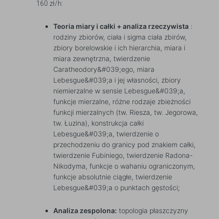
160 zł/h:
Teoria miary i całki + analiza rzeczywista
:
rodziny zbiorów, ciała i sigma ciała zbirów,
zbiory borelowskie i ich hierarchia, miara i
miara zewnętrzna, twierdzenie
Caratheodory&#039;ego, miara
Lebesgue&#039;a i jej własności, zbiory
niemierzalne w sensie Lebesgue&#039;a,
funkcje mierzalne, różne rodzaje zbieżności
funkcji mierzalnych (tw. Riesza, tw. Jegorowa,
tw. Łuzina), konstrukcja całki
Lebesgue&#039;a, twierdzenie o
przechodzeniu do granicy pod znakiem całki,
twierdzenie Fubiniego, twierdzenie Radona-
Nikodyma, funkcje o wahaniu ograniczonym,
funkcje absolutnie ciągłe, twierdzenie
Lebesgue&#039;a o punktach gęstości;
Analiza zespolona:
topologia płaszczyzny