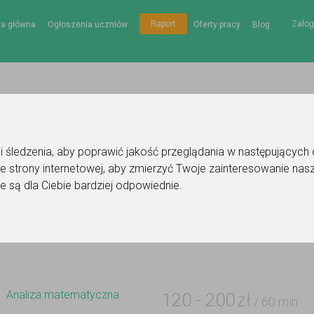
Zalog
Raport
na główna
Ogłoszenia uczniów
Oferty pracy
Blog
gii śledzenia, aby poprawić jakość przeglądania w następujących
e strony internetowej
,
aby zmierzyć Twoje zainteresowanie nasz
Ogłoszenie korepetytora - analiza matematyczna
e są dla Ciebie bardziej odpowiednie
.
Do ulubionych
Oznacz wystąpienie kontaktu
Analiza matematyczna
120
-
200
zł
/ 60 min