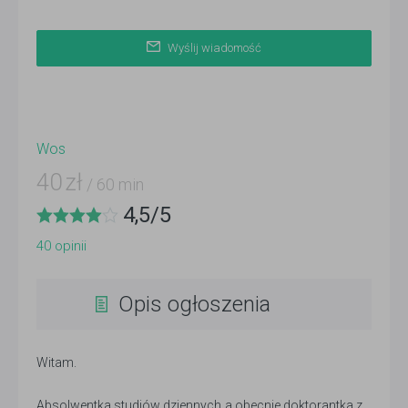
Wyślij wiadomość
Wos
40
zł
/ 60 min
4,5
/
5
40
opinii
Opis ogłoszenia
Witam.
Absolwentka studiów dziennych a obecnie doktorantka z