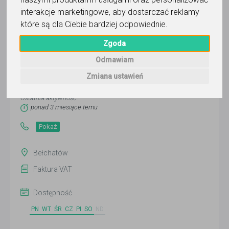
interakcje marketingowe
,
aby dostarczać reklamy
które są dla Ciebie bardziej odpowiednie
.
Bełchatowskie Centrum Korepetycji
Zgoda
i Kursów Imperium Wiedzy Karolina
Figlus-Zielińska
Odmawiam
Zmiana ustawień
Wyślij wiadomość
Ostatnia aktywność:
ponad 3 miesiące temu
Pokaż
Bełchatów
Faktura VAT
Dostępność
PN
WT
ŚR
CZ
PI
SO
ND