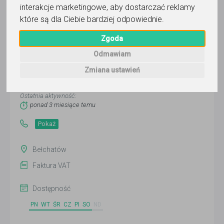
interakcje marketingowe
,
aby dostarczać reklamy
które są dla Ciebie bardziej odpowiednie
.
Bełchatowskie Centrum Korepetycji
Zgoda
i Kursów Imperium Wiedzy Karolina
Odmawiam
Figlus-Zielińska
Zmiana ustawień
Wyślij wiadomość
Ostatnia aktywność:
ponad 3 miesiące temu
Pokaż
Bełchatów
Faktura VAT
Dostępność
PN
WT
ŚR
CZ
PI
SO
ND