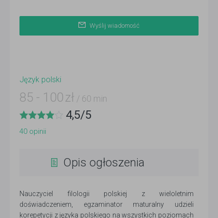
Wyślij wiadomość
Język polski
85
-
100
zł
/ 60 min
4,5
/
5
40
opinii
Opis ogłoszenia
Nauczyciel filologii polskiej z wieloletnim
doświadczeniem, egzaminator maturalny udzieli
korepetycji z języka polskiego na wszystkich poziomach