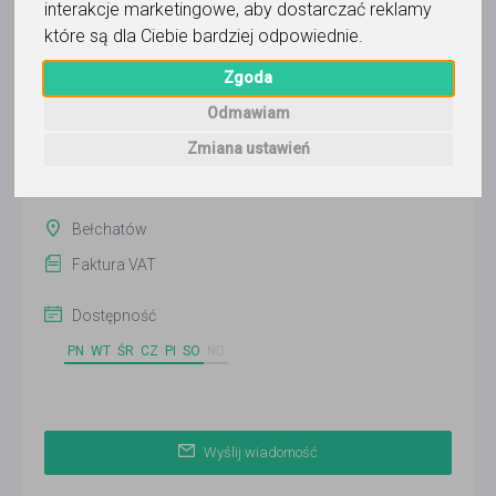
i Kursów Imperium Wiedzy Karolina
interakcje marketingowe
,
aby dostarczać reklamy
Figlus-Zielińska
które są dla Ciebie bardziej odpowiednie
.
Zgoda
Wyślij wiadomość
Ostatnia aktywność:
Odmawiam
ponad 3 miesiące temu
Zmiana ustawień
Pokaż
Bełchatów
Faktura VAT
Dostępność
PN
WT
ŚR
CZ
PI
SO
ND
Wyślij wiadomość