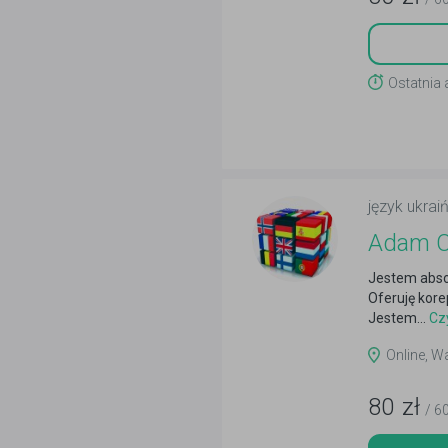
Ostatnia 
język ukraiń
Adam C
Jestem abso
Oferuję kore
Jestem...
Czy
Online, W
80
zł
/ 6