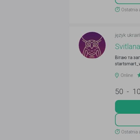
Ostatnia 
język ukraiń
Svitlan
Вітаю та за
startsmart_
Online
50
-
1
Ostatnia 