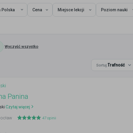
a Polska
Cena
Miejsce lekcji
Poziom nauki
Wyczyść wszystko
Trafność
Sortuj:
ski
na Panina
ski
Czytaj więcej
Wrocław
47
opinii