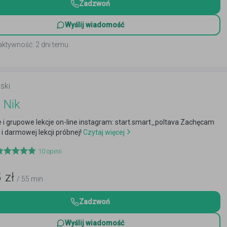
Zadzwoń
Wyślij wiadomość
aktywność: 2 dni temu
ski
 Nik
 i grupowe lekcje on-line instagram: start.smart_poltava Zachęcam
 i darmowej lekcji próbnej!
Czytaj więcej
10
opinii
5
zł
/ 55 min
Zadzwoń
Wyślij wiadomość