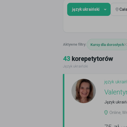
język ukraiński
Cał
Kursy dla dorosłych
43
korepetytorów
Język ukraiński
język ukraiń
Valenty
Język ukraiń
Online, 