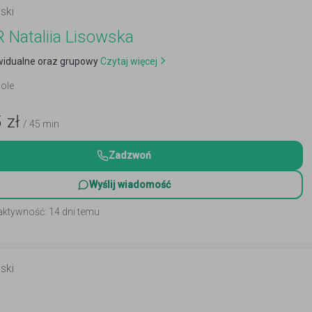
ski
Nataliia Lisowska
ywidualne oraz grupowy
Czytaj więcej
pole
5
zł
/ 45 min
Zadzwoń
Wyślij wiadomość
aktywność: 14 dni temu
ski