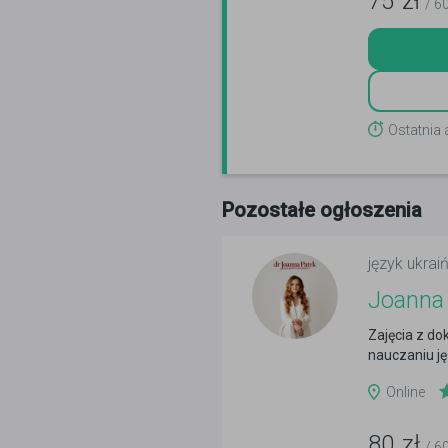
75
zł
/ 6
Ostatnia
Pozostałe ogłoszenia
język ukraiń
Joanna
Zajęcia z d
nauczaniu ję
Online
80
zł
/ 6