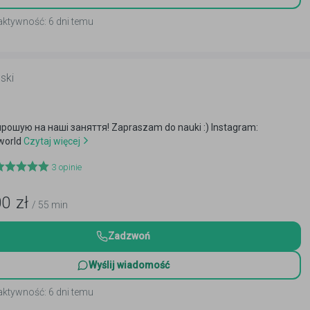
aktywność: 6 dni temu
ski
a
прошую на наші заняття! Zapraszam do nauki :) Instagram:
world
Czytaj więcej
3
opinie
00
zł
/ 55 min
Zadzwoń
Wyślij wiadomość
aktywność: 6 dni temu