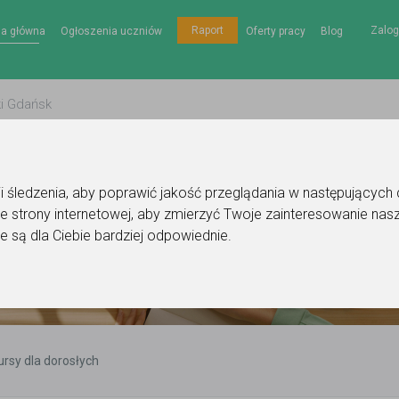
Zalog
Raport
na główna
Ogłoszenia uczniów
Oferty pracy
Blog
gii śledzenia, aby poprawić jakość przeglądania w następujących
e strony internetowej
,
aby zmierzyć Twoje zainteresowanie nasz
e są dla Ciebie bardziej odpowiednie
.
ursy dla dorosłych