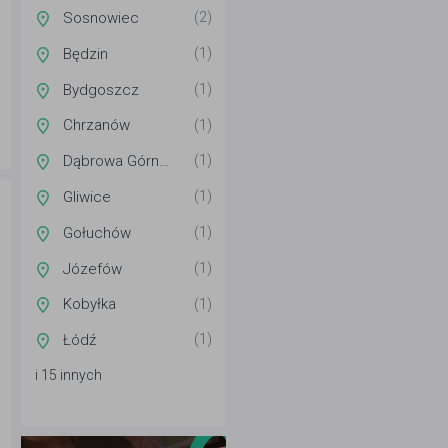
Sosnowiec
(2)
Będzin
(1)
Bydgoszcz
(1)
Chrzanów
(1)
Dąbrowa Górnicza
(1)
Gliwice
(1)
Gołuchów
(1)
Józefów
(1)
Kobyłka
(1)
Łódź
(1)
i 15 innych