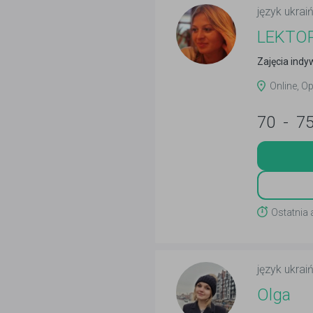
język ukraiń
LEKTOR 
Zajęcia ind
Online, O
70
-
7
Ostatnia 
język ukraiń
Olga