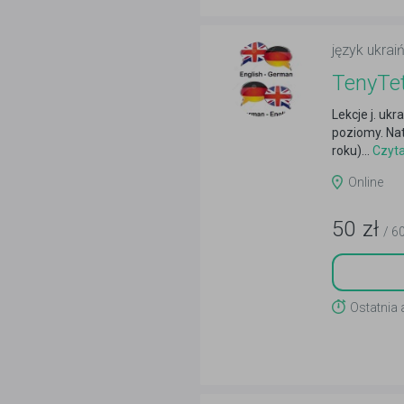
język ukraiń
TenyTe
Lekcje j. ukr
poziomy. Nat
roku)...
Czyta
Online
50
zł
/ 6
Ostatnia 