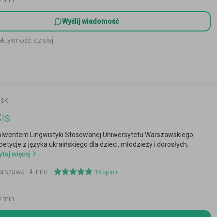
Wyślij wiadomość
aktywność: dzisiaj
ski
is
lwentem Lingwistyki Stosowanej Uniwersytetu Warszawskiego.
petycje z języka ukraińskiego dla dzieci, młodzieży i dorosłych.
taj więcej
arszawa i 4 inne
19
opinii
0 min