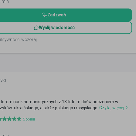
0 min
Zadzwoń
Wyślij wiadomość
 aktywność: wczoraj
ski
oktorem nauk humanistycznych z 13-letnim doświadczeniem w
zyków: ukraińskiego, a także polskiego i rosyjskiego.
Czytaj więcej
5
opinii
0 min