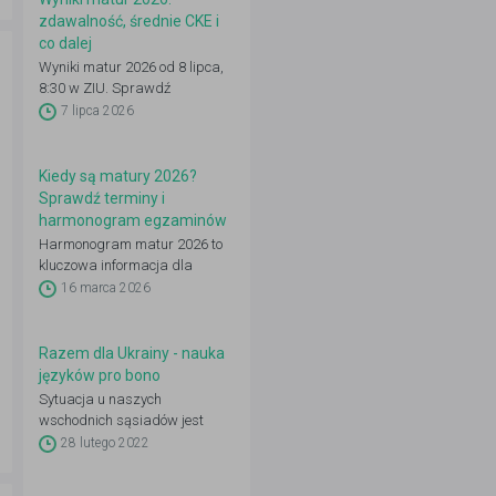
zdawalność, średnie CKE i
co dalej
Wyniki matur 2026 od 8 lipca,
8:30 w ZIU. Sprawdź
zdawalność, średnie CKE i co
7 lipca 2026
zrobić dalej: IRK, wgląd,
poprawka.
Kiedy są matury 2026?
Sprawdź terminy i
harmonogram egzaminów
Harmonogram matur 2026 to
kluczowa informacja dla
uczniów klas maturalnych,
16 marca 2026
którzy przygotowują się do
egzaminu dojrzałości oraz
planują rekrutację na studia.
Razem dla Ukrainy - nauka
języków pro bono
Sytuacja u naszych
wschodnich sąsiadów jest
bardzo trudna. Coraz więcej
28 lutego 2022
uchodźców trafia do Polski.
Pomóżmy im odnaleźć się u