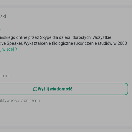
ski
t
aińskiego online przez Skype dla dzieci i dorosłych. Wszystkie
ive Speaker. Wykształcenie filologiczne (ukończenie studiów w 2003
j więcej
0 min
Wyślij wiadomość
aktywność: 7 dni temu