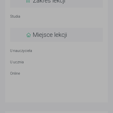
Zakres lekcji
Studia
Miejsce lekcji
U nauczyciela
U ucznia
Online