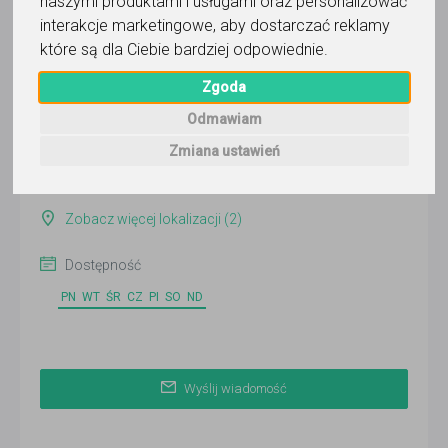
naszymi produktami i usługami oraz personalizować
Wyślij wiadomość
interakcje marketingowe
,
aby dostarczać reklamy
które są dla Ciebie bardziej odpowiednie
.
Ostatnia aktywność:
wczoraj
Zgoda
Pokaż
Odmawiam
Zmiana ustawień
Online
Kielce
Zobacz więcej lokalizacji (2)
Dostępność
PN
WT
ŚR
CZ
PI
SO
ND
Wyślij wiadomość