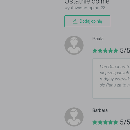
Ostatnie opinie
wystawiono opinii: 23
Dodaj opinię
Paula
5/
Pan Darek urato
nieprzespanych n
mógłby wszystk
się Panu za to 
Barbara
5/