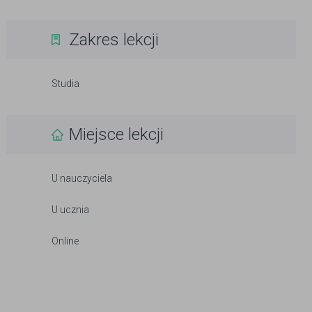
Zakres lekcji
Studia
Miejsce lekcji
U nauczyciela
U ucznia
Online