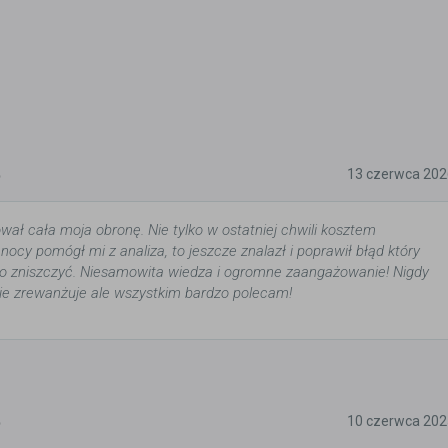
5
13 czerwca 202
wał cała moja obronę. Nie tylko w ostatniej chwili kosztem
ocy pomógł mi z analiza, to jeszcze znalazł i poprawił błąd który
o zniszczyć. Niesamowita wiedza i ogromne zaangażowanie! Nigdy
nie zrewanżuje ale wszystkim bardzo polecam!
5
10 czerwca 202