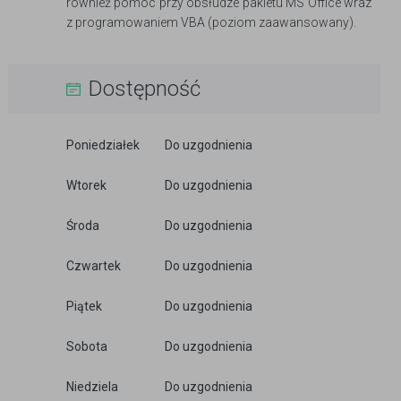
również pomoc przy obsłudze pakietu MS Office wraz
z programowaniem VBA (poziom zaawansowany).
Dostępność
Poniedziałek
Do uzgodnienia
Wtorek
Do uzgodnienia
Środa
Do uzgodnienia
Czwartek
Do uzgodnienia
Piątek
Do uzgodnienia
Sobota
Do uzgodnienia
Niedziela
Do uzgodnienia