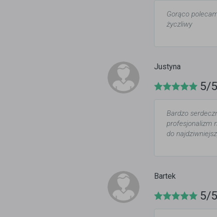
Gorąco polecam 
życzliwy
Justyna
5/
Bardzo serdecz
profesjonalizm 
do najdziwniejs
Bartek
5/