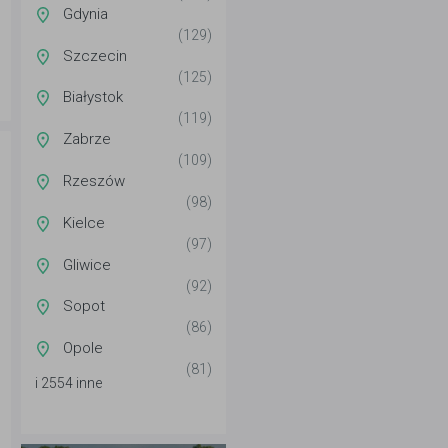
Gdynia
(129)
Szczecin
(125)
Białystok
(119)
Zabrze
(109)
Rzeszów
(98)
Kielce
(97)
Gliwice
(92)
Sopot
(86)
Opole
(81)
i 2554 inne