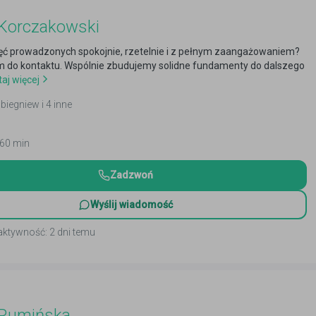
 Korczakowski
ęć prowadzonych spokojnie, rzetelnie i z pełnym zaangażowaniem?
 do kontaktu. Wspólnie zbudujemy solidne fundamenty do dalszego
aj więcej
biegniew i 4 inne
 60 min
Zadzwoń
Wyślij wiadomość
aktywność: 2 dni temu
 Rumińska