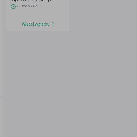
matematyki, angielskiego oraz
21 maja 2026
przedmiotów rozszerzonych.
Aktualizacja codziennie 4–21
maja po godz. 14:00.
Więcej wpisów