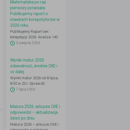
Matematyka po raz
pierwszy potaniała.
Publikujemy raport o
stawkach korepetytorów w
2026 roku
Publikujemy Raport cen
korepetycji 2026. Analiza 140
648 ogłoszeń: 22 przedmioty,
3 sierpnia 2026
16 województw, 50 miast.
Zobacz pełne dane.
Wyniki matur 2026:
zdawalność, średnie CKE i
co dalej
Wyniki matur 2026 od 8 lipca,
8:30 w ZIU. Sprawdź
zdawalność, średnie CKE i co
7 lipca 2026
zrobić dalej: IRK, wgląd,
poprawka.
Matura 2026: arkusze CKE i
odpowiedzi – aktualizacja
dzień po dniu
Matura 2026 – arkusze CKE i
odpowiedzi z polskiego,