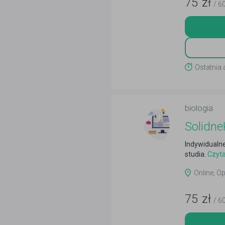
75
zł
/ 6
Ostatnia 
biologia
Solidne
Indywidualn
studia.
Czyta
Online, Op
75
zł
/ 6