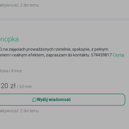
aktywność: 2 dni temu
onopka
 Ci na zajęciach prowadzonych rzetelnie, spokojnie, z pełnym
iem i realnym efektem, zapraszam do kontaktu. 574439817
Czytaj
liska i 4 inne
120
zł
/ 60 min
Wyślij wiadomość
aktywność: 2 dni temu