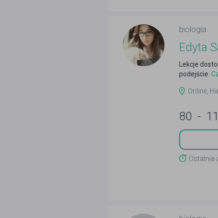
biologia
Edyta 
Lekcje dosto
podejście.
Cz
Online, Ha
80
-
1
Ostatnia 