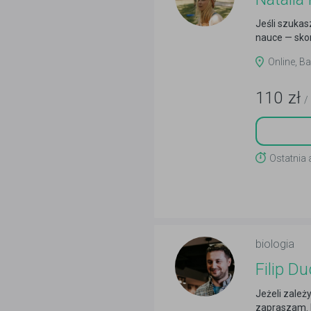
Jeśli szukas
nauce — skon
Online, B
110
zł
/
Ostatnia 
biologia
Filip D
Jeżeli zależ
zapraszam. 