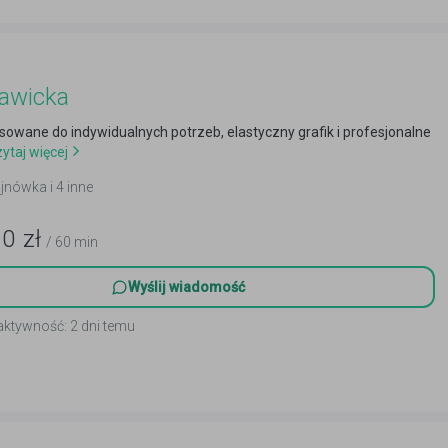
Sawicka
sowane do indywidualnych potrzeb, elastyczny grafik i profesjonalne
ytaj więcej
jnówka i 4 inne
10
zł
/ 60 min
Wyślij wiadomość
aktywność: 2 dni temu