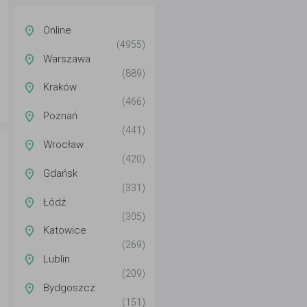
Online
(4955)
Warszawa
(889)
Kraków
(466)
Poznań
(441)
Wrocław
(420)
Gdańsk
(331)
Łódź
(305)
Katowice
(269)
Lublin
(209)
Bydgoszcz
(151)