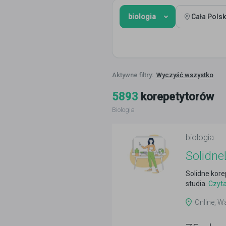
biologia
Cała Pols
Wyczyść wszystko
5893
korepetytorów
Biologia
biologia
Solidne
Solidne kore
studia.
Czyta
Online, Wa