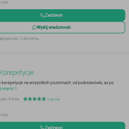
0 min
Zadzwoń
Wyślij wiadomość
aktywność: 2 dni temu
Korepetycje
e korepetycje na wszystkich poziomach: od podstawówki, aż po
j więcej
ole i 4 inne
3
opinie
0 min
Zadzwoń