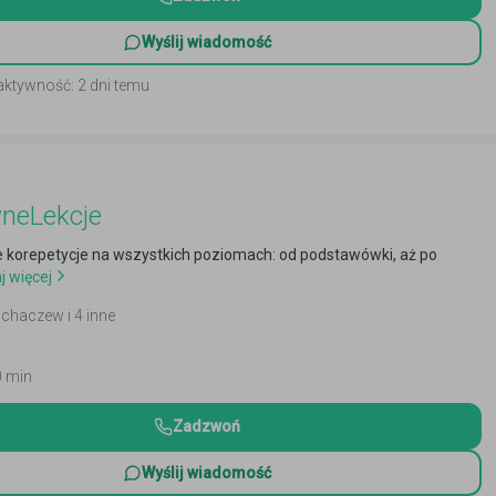
Wyślij wiadomość
aktywność: 2 dni temu
wneLekcje
e korepetycje na wszystkich poziomach: od podstawówki, aż po
j więcej
ochaczew i 4 inne
0 min
Zadzwoń
Wyślij wiadomość