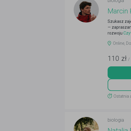
biologia
Marcin
Szukasz zaj
— zapraszam
rozwoju
Czyt
Online, Do
110
zł
/
Ostatnia 
biologia
Natalia