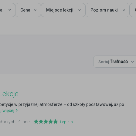
ka
Cena
Miejsce lekcji
Poziom nauki
Trafność
Sortuj:
Lekcje
petycje w przyjaznej atmosferze – od szkoły podstawowej, aż po
j więcej
łbrzych i 4 inne
1
opinia