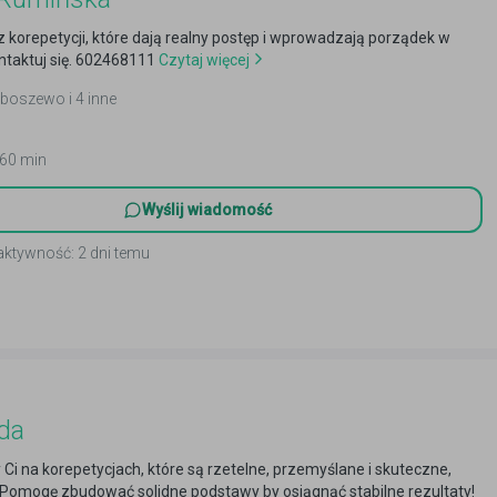
z korepetycji, które dają realny postęp i wprowadzają porządek w
taktuj się. 602468111
Czytaj więcej
aboszewo i 4 inne
 60 min
Wyślij wiadomość
aktywność: 2 dni temu
uda
y Ci na korepetycjach, które są rzetelne, przemyślane i skuteczne,
Pomogę zbudować solidne podstawy by osiągnąć stabilne rezultaty!