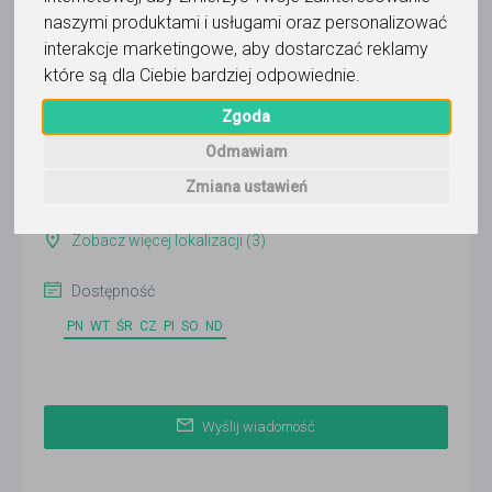
naszymi produktami i usługami oraz personalizować
Wyślij wiadomość
interakcje marketingowe
,
aby dostarczać reklamy
Ostatnia aktywność:
6 dni temu
które są dla Ciebie bardziej odpowiednie
.
Pokaż
Zgoda
Odmawiam
Online
Zmiana ustawień
Gdańsk
Zobacz więcej lokalizacji (3)
Dostępność
PN
WT
ŚR
CZ
PI
SO
ND
Wyślij wiadomość