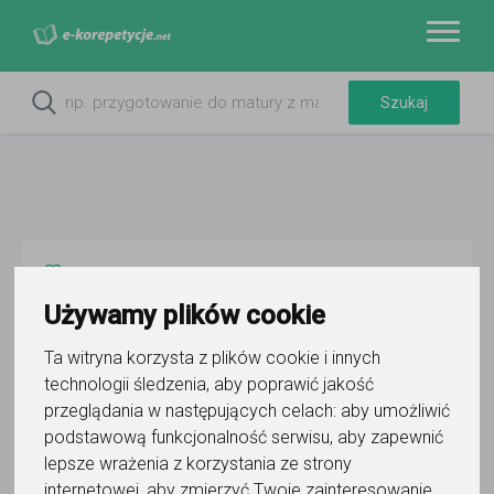
Do ulubionych
Oznacz wystąpienie kontaktu
Używamy plików cookie
Ta witryna korzysta z plików cookie i innych
technologii śledzenia, aby poprawić jakość
przeglądania w następujących celach:
aby umożliwić
podstawową funkcjonalność serwisu
,
aby zapewnić
Balbina Surma
lepsze wrażenia z korzystania ze strony
internetowej
,
aby zmierzyć Twoje zainteresowanie