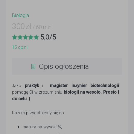
Biologia
300
zł
/ 60 min
5,0
/
5
15
opinii
Opis ogłoszenia
Jako
praktyk
i
magister inżynier biotechnologii
pomogę Ci w zrozumieniu
biologii na wesoło. Prosto i
do celu :)
Razem przygotujemy się do:
matury na wysoki %,