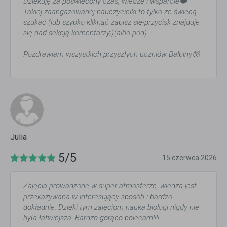
Dziękuję za poświęcony czas, wiedzę i wsparcie❤️
Takiej zaangażowanej nauczycielki to tylko ze świecą
szukać (lub szybko kliknąć zapisz się-przycisk znajduje
się nad sekcją komentarzy;)(albo pod).
Pozdrawiam wszystkich przyszłych uczniów Balbiny😚
Julia
5/5
15 czerwca 2026
Zajęcia prowadzone w super atmosferze, wiedza jest
przekazywana w interesujący sposób i bardzo
dokładnie. Dzięki tym zajęciom nauka biologi nigdy nie
była łatwiejsza. Bardzo gorąco polecam!!!!