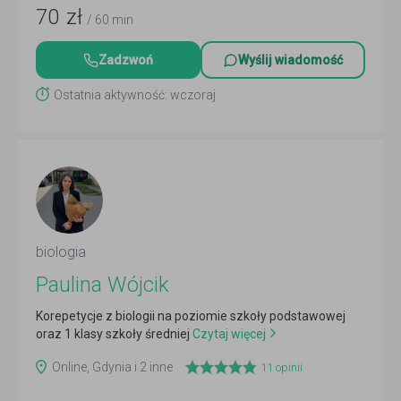
70
zł
/ 60 min
Zadzwoń
Wyślij wiadomość
Ostatnia aktywność: wczoraj
biologia
Paulina Wójcik
Korepetycje z biologii na poziomie szkoły podstawowej
oraz 1 klasy szkoły średniej
Czytaj więcej
Online, Gdynia i 2 inne
11
opinii