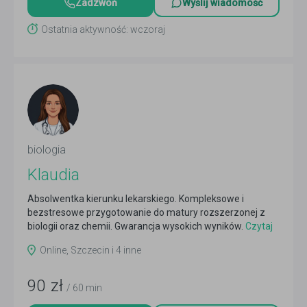
Zadzwoń
Wyślij wiadomość
Ostatnia aktywność: wczoraj
biologia
Klaudia
Absolwentka kierunku lekarskiego. Kompleksowe i
bezstresowe przygotowanie do matury rozszerzonej z
biologii oraz chemii. Gwarancja wysokich wyników.
Czytaj
więcej
Online, Szczecin i 4 inne
90
zł
/ 60 min