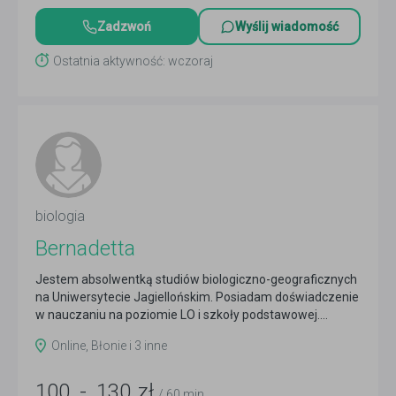
Zadzwoń
Wyślij wiadomość
Ostatnia aktywność: wczoraj
biologia
Bernadetta
Jestem absolwentką studiów biologiczno-geograficznych
na Uniwersytecie Jagiellońskim. Posiadam doświadczenie
w nauczaniu na poziomie LO i szkoły podstawowej....
Czytaj więcej
Online, Błonie i 3 inne
100
-
130
zł
/ 60 min