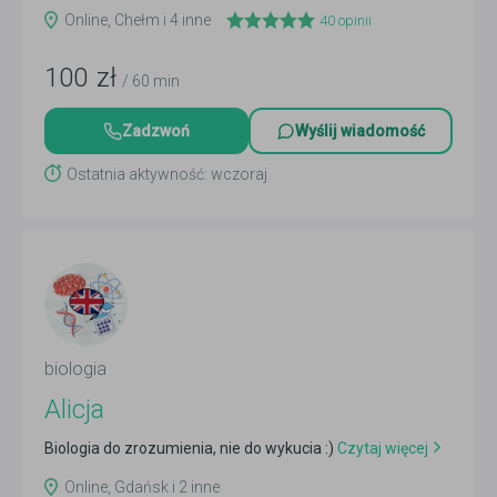
Online, Chełm i 4 inne
40
opinii
100
zł
/ 60 min
Zadzwoń
Wyślij wiadomość
Ostatnia aktywność: wczoraj
biologia
Alicja
Biologia do zrozumienia, nie do wykucia :)
Czytaj więcej
Online, Gdańsk i 2 inne