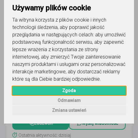
Używamy plików cookie
Ta witryna korzysta z plików cookie i innych
technologii śledzenia, aby poprawić jakość
przeglądania w następujących celach:
aby umożliwić
podstawową funkcjonalność serwisu
,
aby zapewnić
biologia
lepsze wrażenia z korzystania ze strony
Małgorzata Brzozowska
internetowej
,
aby zmierzyć Twoje zainteresowanie
naszymi produktami i usługami oraz personalizować
Jestem studentką kierunku lekarskiego na WUM. Uważam,
interakcje marketingowe
,
aby dostarczać reklamy
że biologii należy uczyć się poprzez doświadczanie, a nie
które są dla Ciebie bardziej odpowiednie
.
jedynie powtarzanie treści z podręcznika.
Czytaj więcej
Zgoda
Online, Warszawa
6
opinii
Odmawiam
100
zł
/ 60 min
Zmiana ustawień
Zadzwoń
Wyślij wiadomość
Ostatnia aktywność: dzisiaj