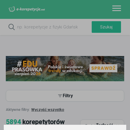
Filtry
Wyczyść wszystko
5894
korepetytorów
Trafność
Sortuj:
Biologia