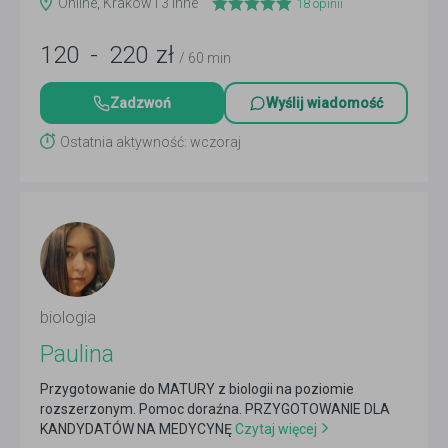
Online, Kraków i 3 inne
18
opinii
120
-
220
zł
/ 60 min
Zadzwoń
Wyślij wiadomość
Ostatnia aktywność: wczoraj
biologia
Paulina
Przygotowanie do MATURY z biologii na poziomie
rozszerzonym. Pomoc doraźna. PRZYGOTOWANIE DLA
KANDYDATÓW NA MEDYCYNĘ
Czytaj więcej