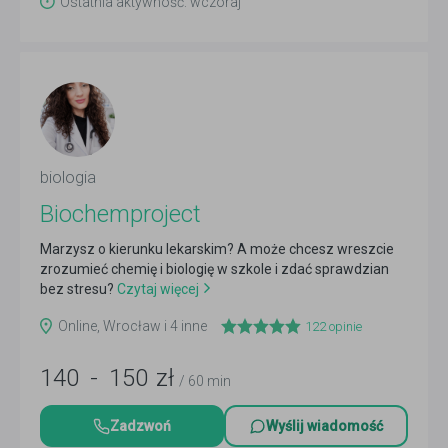
Ostatnia aktywność: wczoraj
biologia
Biochemproject
Marzysz o kierunku lekarskim? A może chcesz wreszcie
zrozumieć chemię i biologię w szkole i zdać sprawdzian
bez stresu?
Czytaj więcej
Online, Wrocław i 4 inne
122
opinie
140
-
150
zł
/ 60 min
Zadzwoń
Wyślij wiadomość