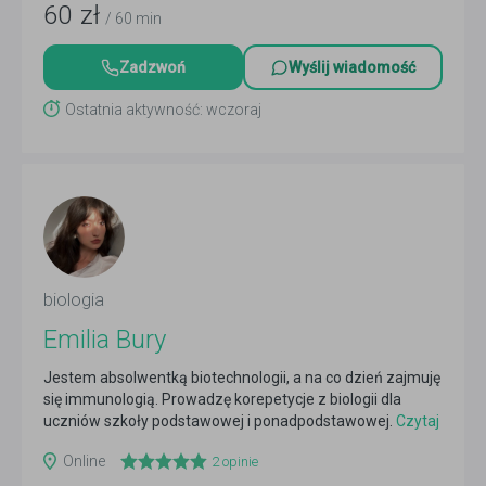
60
zł
/ 60 min
Zadzwoń
Wyślij wiadomość
Ostatnia aktywność: wczoraj
biologia
Emilia Bury
Jestem absolwentką biotechnologii, a na co dzień zajmuję
się immunologią. Prowadzę korepetycje z biologii dla
uczniów szkoły podstawowej i ponadpodstawowej.
Czytaj
więcej
Online
2
opinie