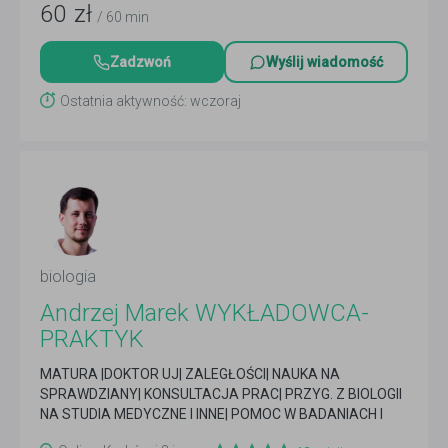
60
zł
/ 60 min
Zadzwoń
Wyślij wiadomość
Ostatnia aktywność: wczoraj
biologia
Andrzej Marek WYKŁADOWCA-
PRAKTYK
MATURA |DOKTOR UJ| ZALEGŁOŚCI| NAUKA NA
SPRAWDZIANY| KONSULTACJA PRAC| PRZYG. Z BIOLOGII
NA STUDIA MEDYCZNE I INNE| POMOC W BADANIACH I
ANALIZIE| USŁUGI BIO-INF
Czytaj więcej