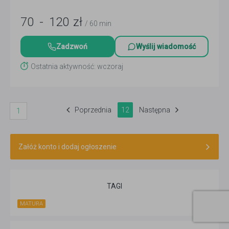
70
-
120
zł
/ 60 min
Zadzwoń
Wyślij wiadomość
Ostatnia aktywność: wczoraj
Poprzednia
12
Następna
1
Załóż konto i dodaj ogłoszenie
TAGI
MATURA