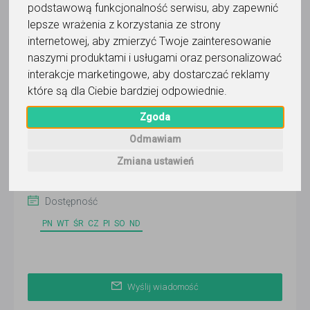
WŁOSZEK
podstawową funkcjonalność serwisu
,
aby zapewnić
lepsze wrażenia z korzystania ze strony
Wyślij wiadomość
internetowej
,
aby zmierzyć Twoje zainteresowanie
Ostatnia aktywność:
naszymi produktami i usługami oraz personalizować
23 dni temu
interakcje marketingowe
,
aby dostarczać reklamy
Pokaż
które są dla Ciebie bardziej odpowiednie
.
Zgoda
Online
Odmawiam
Warszawa
Zmiana ustawień
Zobacz więcej lokalizacji (7)
Dostępność
PN
WT
ŚR
CZ
PI
SO
ND
Wyślij wiadomość