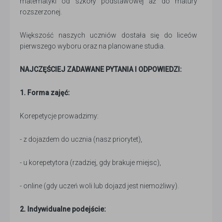
matematyki od szkoły podstawowej aż do matury
rozszerzonej.
Większość naszych uczniów dostała się do liceów
pierwszego wyboru oraz na planowane studia.
NAJCZĘŚCIEJ ZADAWANE PYTANIA I ODPOWIEDZI:
1. Forma zajęć:
Korepetycje prowadzimy:
- z dojazdem do ucznia (nasz priorytet),
- u korepetytora (rzadziej, gdy brakuje miejsc),
- online (gdy uczeń woli lub dojazd jest niemożliwy).
2. Indywidualne podejście: