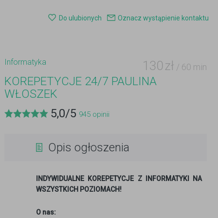
Do ulubionych
Oznacz wystąpienie kontaktu
Informatyka
130
zł
/ 60 min
KOREPETYCJE 24/7 PAULINA
WŁOSZEK
5,0
/
5
945
opinii
Opis ogłoszenia
INDYWIDUALNE KOREPETYCJE Z INFORMATYKI NA
WSZYSTKICH POZIOMACH!
O nas: