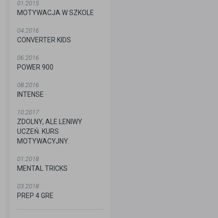
01.2015
MOTYWACJA W SZKOLE
04.2016
CONVERTER KIDS
06.2016
POWER 900
08.2016
INTENSE
10.2017
ZDOLNY, ALE LENIWY
UCZEŃ. KURS
MOTYWACYJNY.
01.2018
MENTAL TRICKS
03.2018
PREP 4 GRE