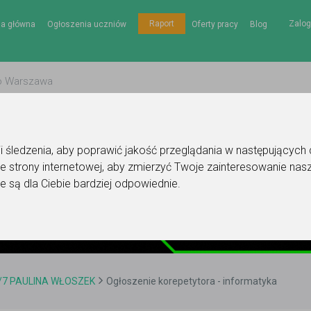
Zalog
Raport
na główna
Ogłoszenia uczniów
Oferty pracy
Blog
gii śledzenia, aby poprawić jakość przeglądania w następujących
e strony internetowej
,
aby zmierzyć Twoje zainteresowanie nasz
e są dla Ciebie bardziej odpowiednie
.
/7 PAULINA WŁOSZEK
Ogłoszenie korepetytora - informatyka