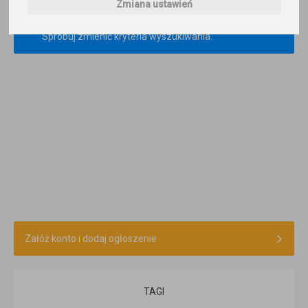
Zmiana ustawień
×
Nie odnaleziono ogłoszenia o szukanych
kryteriach.
Spróbuj zmienić kryteria wyszukiwania.
Załóż konto i dodaj ogłoszenie
TAGI