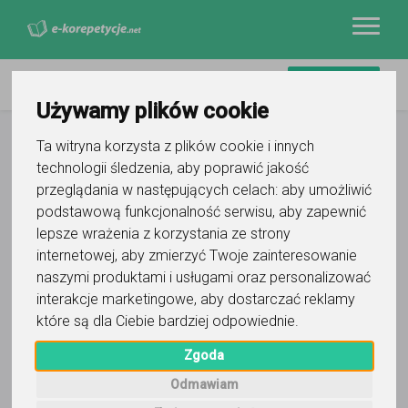
Używamy plików cookie
Ta witryna korzysta z plików cookie i innych
technologii śledzenia, aby poprawić jakość
przeglądania w następujących celach:
aby umożliwić
podstawową funkcjonalność serwisu
,
aby zapewnić
Filtry
lepsze wrażenia z korzystania ze strony
internetowej
,
aby zmierzyć Twoje zainteresowanie
naszymi produktami i usługami oraz personalizować
Szczecin
zachodniopomorskie
interakcje marketingowe
,
aby dostarczać reklamy
Wyczyść wszystko
które są dla Ciebie bardziej odpowiednie
.
0
korepetytorów
Zgoda
Trafność
Sortuj:
Język macedoński
Odmawiam