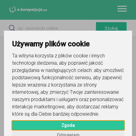
Używamy plików cookie
Ta witryna korzysta z plików cookie i innych
technologii śledzenia, aby poprawić jakość
przeglądania w następujących celach:
aby umożliwić
Filtry
podstawową funkcjonalność serwisu
,
aby zapewnić
lepsze wrażenia z korzystania ze strony
internetowej
,
aby zmierzyć Twoje zainteresowanie
Szczecin
zachodniopomorskie
naszymi produktami i usługami oraz personalizować
Wyczyść wszystko
interakcje marketingowe
,
aby dostarczać reklamy
które są dla Ciebie bardziej odpowiednie
.
3
korepetytorów
Trafność
Sortuj:
Elektronika
Zgoda
Odmawiam