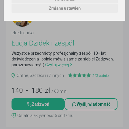
Zmiana ustawień
elektronika
Łucja Dzidek i zespół
Wszystkie przedmioty, profesjonalny zespół. 10+ lat
doświadczenia i opinie mówią same za siebie! Zadzwoń,
porozmawiamy! :)
Czytaj więcej
Online, Szczecin i 7 innych
243
opinie
140
-
180
zł
/ 60 min
Zadzwoń
Wyślij wiadomość
Ostatnia aktywność: 6 dni temu