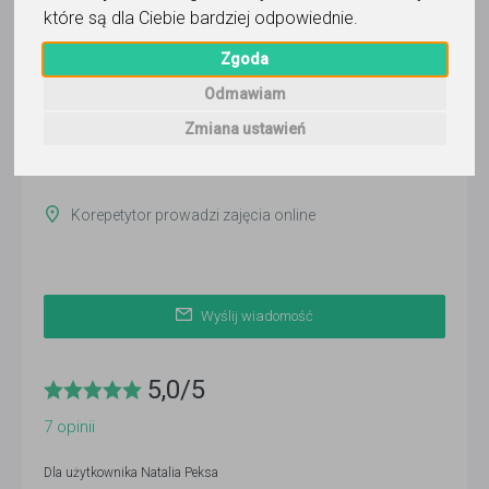
Natalia Peksa
które są dla Ciebie bardziej odpowiednie
.
Zgoda
Wyślij wiadomość
Odmawiam
Ostatnia aktywność:
ponad miesiąc temu
Zmiana ustawień
Pokaż
Korepetytor prowadzi zajęcia online
Wyślij wiadomość
5,0
/
5
7
opinii
Dla użytkownika
Natalia Peksa