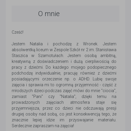
O mnie
Cześć!
Jestem Natalia i pochodzę z Wronek. Jestem
absolwentką liceum w Zespole Szkół nr 2 im. Stanisława
Staszica w Szamotułach. Jestem osobą ambitną,
kreatywną z doświadczeniem i dużą cierpliwością do
pracy z dziećmi. Do każdego mojego podopiecznego
podchodzę indywidualnie, pracuję również z dziećmi
posiadającymi orzeczenie np. o ADHD. Lubię swoje
zajęcia i sprawia mi to ogromną przyjemność - część z
młodszych dzieci podczas zajęć mówi do mnie "ciocia",
zamiast "Pani" czy "Natalia", dzięki temu na
prowadzonych zajęciach atmosfera staje się
przyjemniejsza, przez co dzieci nie odczuwają presji
drugiej osoby nad sobą, co jest konsekwencją tego, że
znacznie lepiej idzie im przyswajanie materiału.
Serdecznie zapraszam na zajęcia!