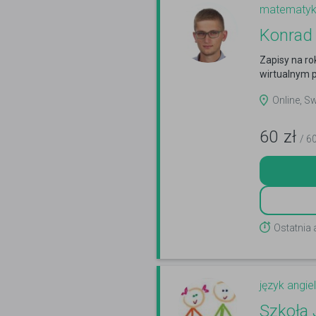
matematy
Konrad 
Zapisy na ro
wirtualnym p
Online, S
60
zł
/ 6
Ostatnia
język angiel
Szkoła 