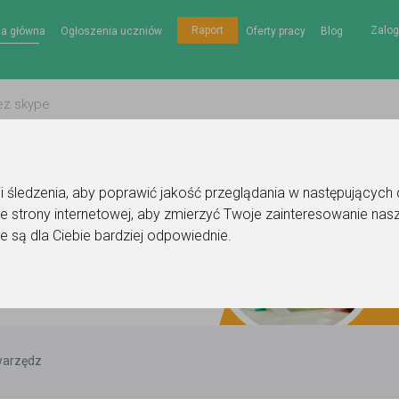
Zalog
Raport
na główna
Ogłoszenia uczniów
Oferty pracy
Blog
gii śledzenia, aby poprawić jakość przeglądania w następujących
e strony internetowej
,
aby zmierzyć Twoje zainteresowanie nasz
e są dla Ciebie bardziej odpowiednie
.
arzędz