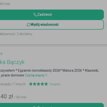
 60 min
Zadzwoń
Wyślij wiadomość
aktywność: 2 dni temu
ka
ika Bączyk
uczycielem * Egzamin ósmoklasisty 2026* Matura 2026 * Klasówki,
, prace domowe
Czytaj więcej
warzędz i 7 innych
19
opinii
140
zł
/ 60 min