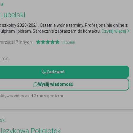
ka
Lubelski
k szkolny 2020/2021. Ostatnie wolne terminy. Profesjonalnie online z
ulpitem i piórem. Serdecznie zapraszam do kontaktu.
Czytaj więcej
warzędz i 7 innych
11
opinii
0 min
Zadzwoń
Wyślij wiadomość
 aktywność: ponad 3 miesiące temu
ski
Językowa Poliglotek