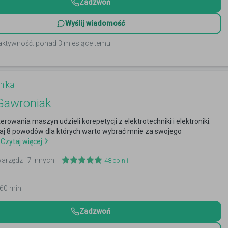
Zadzwoń
Wyślij wiadomość
 aktywność: ponad 3 miesiące temu
nika
Gawroniak
erowania maszyn udzieli korepetycji z elektrotechniki i elektroniki.
naj 8 powodów dla których warto wybrać mnie za swojego
Czytaj więcej
warzędz i 7 innych
48
opinii
 60 min
Zadzwoń