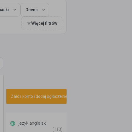
auki
Ocena
Więcej filtrów
Załóż konto i dodaj ogłoszenie
język angielski
(113)