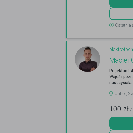
Ostatnia
elektrotech
Maciej 
Projektant st
Wejdź i poz
nauczyciela!
Online, S
100
zł
/