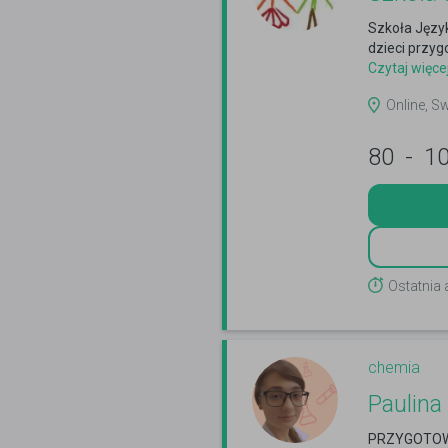
Szkoła Język
dzieci przyg
Czytaj więce
Online, S
80
-
1
Ostatnia
chemia
Paulina
PRZYGOTOWA