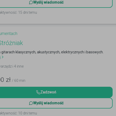
Wyślij wiadomość
aktywność: 15 dni temu
trumentach
Stróżniak
 gitarach klasycznych, akustycznych, elektrycznych i basowych.
j
arzędz i 4 inne
00
zł
/ 60 min
Zadzwoń
Wyślij wiadomość
aktywność: 10 dni temu