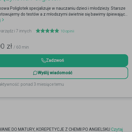
owa Poliglotek specjalizuje w nauczaniu dzieci i młodzieży. Starsze
otowujemy do testów a z młodszymi świetnie się bawimy śpiewając...
j
warzędz i 7 innych
10
opinii
00
zł
/ 60 min
Zadzwoń
Wyślij wiadomość
 aktywność: ponad 3 miesiące temu
NIE DO MATURY, KOREPETYCJE Z CHEMII PO ANGIELSKU
Czytaj