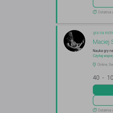
Ostatnia 
gra na ins
Maciej 
Nauka gry na
Czytaj więce
Online, Sw
40
-
1
Ostatnia 