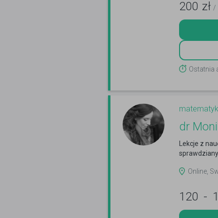
200
zł
/
Ostatnia 
matematy
dr Mon
Lekcje z na
sprawdziany
Online, S
120
-