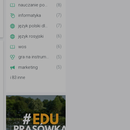
nauczanie początkowe
(8)
informatyka
(7)
język polski dla cudzoziemców
(7)
język rosyjski
(6)
wos
(6)
gra na instrumentach
(5)
marketing
(5)
i 83 inne