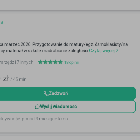
ka
ca marzec 2026. Przygotowanie do matury/egz. ósmoklasisty/na
ący materiał w szkole i nadrabianie zaległości
Czytaj więcej
warzędz i 7 innych
18
opinii
0
zł
/ 45 min
Zadzwoń
Wyślij wiadomość
 aktywność: ponad 3 miesiące temu