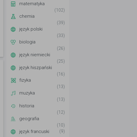
matematyka
(102)
chemia
(39)
język polski
(33)
biologia
(26)
język niemiecki
(25)
język hiszpański
(16)
fizyka
(13)
muzyka
(13)
historia
(12)
geografia
(10)
język francuski
(9)