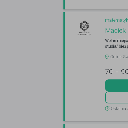
matematy
Maciek
Wolne miejs
studia/ bież
Online, S
70
-
9
Ostatnia