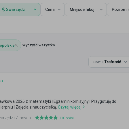
Swarzędz
Cena
Miejsce lekcji
Poziom n
Wyczyść wszystko
opolskie
Trafność
Sortuj:
ka
awkowa 2026 z matematyki | Egzamin komisyjny | Przygotuję do
ierpniu | Zajęcia z nauczycielką.
Czytaj więcej
warzędz i 7 innych
110
opinii