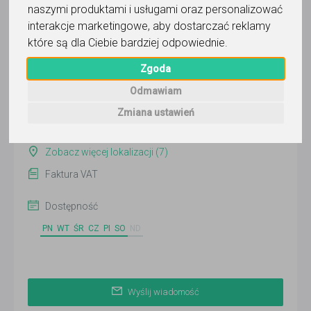
naszymi produktami i usługami oraz personalizować
Wyślij wiadomość
interakcje marketingowe
,
aby dostarczać reklamy
Ostatnia aktywność:
które są dla Ciebie bardziej odpowiednie
.
ponad 3 miesiące temu
Zgoda
Pokaż
Odmawiam
Online
Zmiana ustawień
Poznań
Zobacz więcej lokalizacji (7)
Faktura VAT
Dostępność
PN
WT
ŚR
CZ
PI
SO
ND
Wyślij wiadomość