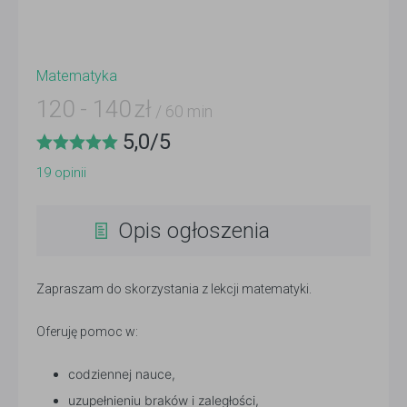
Matematyka
120
-
140
zł
/ 60 min
5,0
/
5
19
opinii
Opis ogłoszenia
Zapraszam do skorzystania z lekcji matematyki.
Oferuję pomoc w:
codziennej nauce,
uzupełnieniu braków i zaległości,