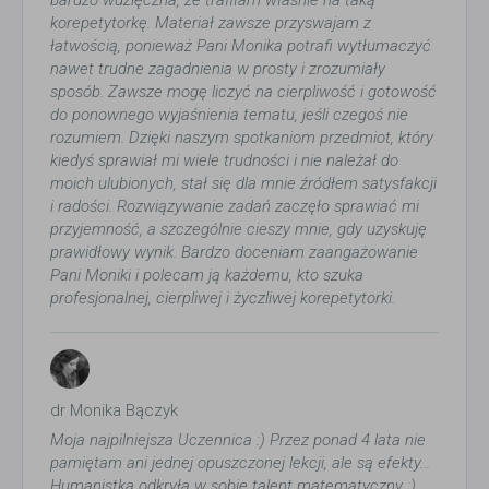
bardzo wdzięczna, że trafiłam właśnie na taką
korepetytorkę. Materiał zawsze przyswajam z
łatwością, ponieważ Pani Monika potrafi wytłumaczyć
nawet trudne zagadnienia w prosty i zrozumiały
sposób. Zawsze mogę liczyć na cierpliwość i gotowość
do ponownego wyjaśnienia tematu, jeśli czegoś nie
rozumiem. Dzięki naszym spotkaniom przedmiot, który
kiedyś sprawiał mi wiele trudności i nie należał do
moich ulubionych, stał się dla mnie źródłem satysfakcji
i radości. Rozwiązywanie zadań zaczęło sprawiać mi
przyjemność, a szczególnie cieszy mnie, gdy uzyskuję
prawidłowy wynik. Bardzo doceniam zaangażowanie
Pani Moniki i polecam ją każdemu, kto szuka
profesjonalnej, cierpliwej i życzliwej korepetytorki.
dr Monika Bączyk
Moja najpilniejsza Uczennica :) Przez ponad 4 lata nie
pamiętam ani jednej opuszczonej lekcji, ale są efekty...
Humanistka odkryła w sobie talent matematyczny :)