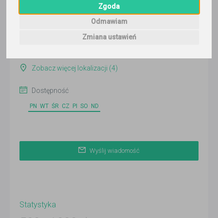
Zgoda
Wyślij wiadomość
Odmawiam
Ostatnia aktywność:
ponad miesiąc temu
Zmiana ustawień
Poznań
Zobacz więcej lokalizacji (4)
Dostępność
PN
WT
ŚR
CZ
PI
SO
ND
Wyślij wiadomość
Statystyka