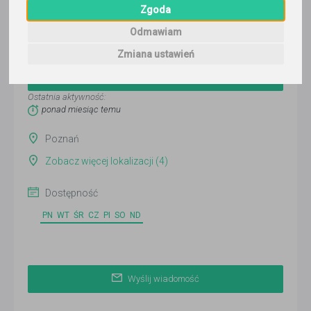
Zgoda
Odmawiam
Tomasz
Zmiana ustawień
Wyślij wiadomość
Ostatnia aktywność:
ponad miesiąc temu
Poznań
Zobacz więcej lokalizacji (4)
Dostępność
PN
WT
ŚR
CZ
PI
SO
ND
Wyślij wiadomość