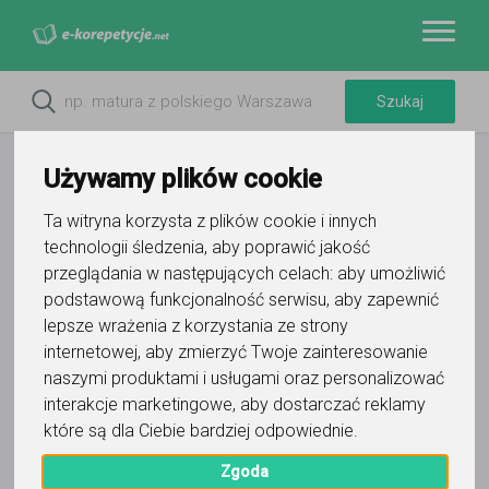
Używamy plików cookie
Ta witryna korzysta z plików cookie i innych
technologii śledzenia, aby poprawić jakość
przeglądania w następujących celach:
aby umożliwić
podstawową funkcjonalność serwisu
,
aby zapewnić
Test poziomujący z języka
lepsze wrażenia z korzystania ze strony
angielskiego
internetowej
,
aby zmierzyć Twoje zainteresowanie
naszymi produktami i usługami oraz personalizować
interakcje marketingowe
,
aby dostarczać reklamy
które są dla Ciebie bardziej odpowiednie
.
×
Jak Ci idzie nauka języka angielskiego?
Zgoda
Sprawdź swój poziom, rozwiązując test