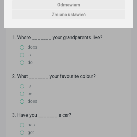
składający się z 40 pytań. Do wyboru masz 3
Odmawiam
odpowiedzi, z czego tylko 1 jest poprawna.
Jeśli nie znasz odpowiedzi na jakieś pytanie,
Zmiana ustawień
pomiń je.
1. Where _______ your grandparents live?
does
is
do
2. What _______ your favourite colour?
is
be
does
3. Have you _______ a car?
has
got