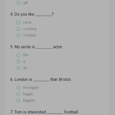
get
4. Do you like _______?
cook
cooking
cooked
5. My uncle is _______ actor.
the
a
an
6. London is _______ than Bristol.
the bigger
bigger
biggest
7. Tom is interested _______ football.