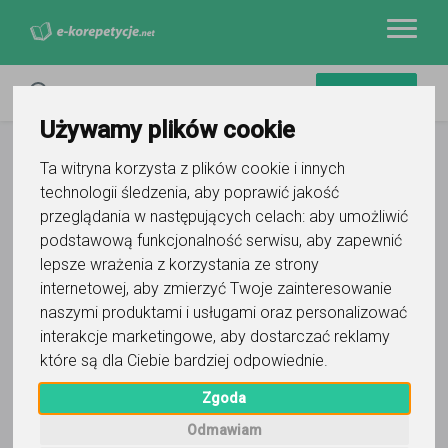
Używamy plików cookie
Ta witryna korzysta z plików cookie i innych
technologii śledzenia, aby poprawić jakość
przeglądania w następujących celach:
aby umożliwić
podstawową funkcjonalność serwisu
,
aby zapewnić
Filtry
lepsze wrażenia z korzystania ze strony
internetowej
,
aby zmierzyć Twoje zainteresowanie
Końskie
świętokrzyskie
naszymi produktami i usługami oraz personalizować
interakcje marketingowe
,
aby dostarczać reklamy
Wyczyść wszystko
które są dla Ciebie bardziej odpowiednie
.
0
korepetytorów
Trafność
Sortuj:
Zgoda
Język polski dla cudzoziemców
Odmawiam