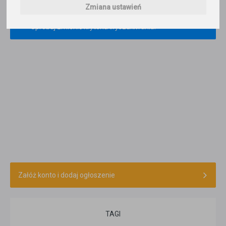
×
Nie odnaleziono ogłoszenia o szukanych
Zmiana ustawień
kryteriach.
Spróbuj zmienić kryteria wyszukiwania.
Załóż konto i dodaj ogłoszenie
TAGI