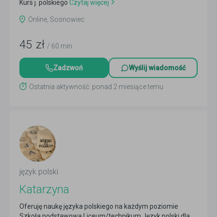
Kurs j. polskiego
Czytaj więcej
Online, Sosnowiec
45
zł
/ 60 min
Zadzwoń
Wyślij wiadomość
Ostatnia aktywność: ponad 2 miesiące temu
język polski
Katarzyna
Oferuję naukę języka polskiego na każdym poziomie
Szkoła podstawowa Liceum/technikum Język polski dla