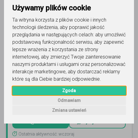
Trafność
Sortuj:
Język polski
Używamy plików cookie
Ta witryna korzysta z plików cookie i innych
technologii śledzenia, aby poprawić jakość
przeglądania w następujących celach:
aby umożliwić
podstawową funkcjonalność serwisu
,
aby zapewnić
lepsze wrażenia z korzystania ze strony
język polski
internetowej
,
aby zmierzyć Twoje zainteresowanie
Polskipopolsku
naszymi produktami i usługami oraz personalizować
interakcje marketingowe
,
aby dostarczać reklamy
Język polski - matura, egzamin ósmoklasisty - nauczyciel
które są dla Ciebie bardziej odpowiednie
.
dyplomowany.
Czytaj więcej
Zgoda
Online, Sosnowiec i 4 inne
11
opinii
Odmawiam
80
-
100
zł
/ 60 min
Zmiana ustawień
Zadzwoń
Wyślij wiadomość
Ostatnia aktywność: wczoraj