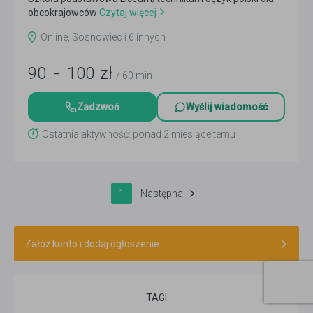
obcokrajowców
Czytaj więcej
Online, Sosnowiec i 6 innych
90
-
100
zł
/ 60 min
Zadzwoń
Wyślij wiadomość
Ostatnia aktywność: ponad 2 miesiące temu
1
Następna
Załóż konto i dodaj ogłoszenie
TAGI