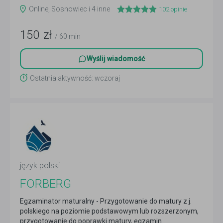
Online, Sosnowiec i 4 inne
102
opinie
150
zł
/ 60 min
Wyślij wiadomość
Ostatnia aktywność: wczoraj
język polski
FORBERG
Egzaminator maturalny - Przygotowanie do matury z j.
polskiego na poziomie podstawowym lub rozszerzonym,
przygotowanie do poprawki matury, egzamin