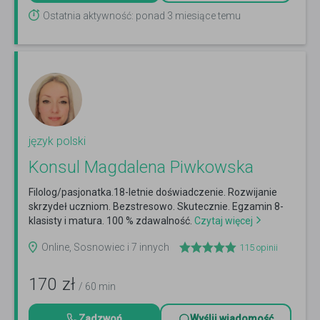
Ostatnia aktywność: ponad 3 miesiące temu
język polski
Konsul Magdalena Piwkowska
Filolog/pasjonatka.18-letnie doświadczenie. Rozwijanie
skrzydeł uczniom. Bezstresowo. Skutecznie. Egzamin 8-
klasisty i matura. 100 % zdawalność.
Czytaj więcej
Online, Sosnowiec i 7 innych
115
opinii
170
zł
/ 60 min
Zadzwoń
Wyślij wiadomość