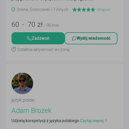
ósmoklasisty
Czytaj więcej
Online, Sosnowiec i 7 innych
10
opinii
60
-
70
zł
/ 90 min
Zadzwoń
Wyślij wiadomość
Ostatnia aktywność: wczoraj
język polski
Adam Brożek
Udzielę korepetycji z języka polskiego
Czytaj więcej