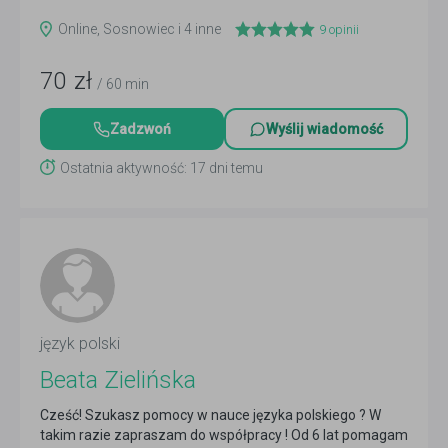
Online, Sosnowiec i 4 inne
9
opinii
70
zł
/ 60 min
Zadzwoń
Wyślij wiadomość
Ostatnia aktywność: 17 dni temu
język polski
Beata Zielińska
Cześć! Szukasz pomocy w nauce języka polskiego ? W
takim razie zapraszam do współpracy ! Od 6 lat pomagam