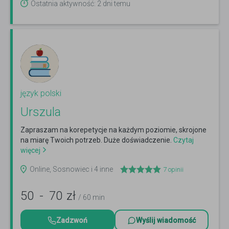
Ostatnia aktywność: 2 dni temu
język polski
Urszula
Zapraszam na korepetycje na każdym poziomie, skrojone
na miarę Twoich potrzeb. Duże doświadczenie.
Czytaj
więcej
Online, Sosnowiec i 4 inne
7
opinii
50
-
70
zł
/ 60 min
Zadzwoń
Wyślij wiadomość