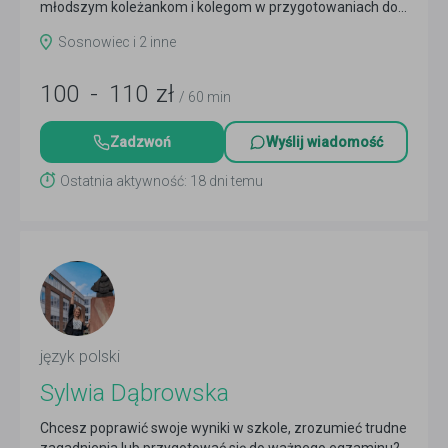
młodszym koleżankom i kolegom w przygotowaniach do...
Czytaj więcej
Sosnowiec i 2 inne
100
-
110
zł
/ 60 min
Zadzwoń
Wyślij wiadomość
Ostatnia aktywność: 18 dni temu
język polski
Sylwia Dąbrowska
Chcesz poprawić swoje wyniki w szkole, zrozumieć trudne