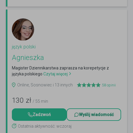
język polski
Agnieszka
Magister Dziennikarstwa zaprasza na korepetycje z
języka polskiego
Czytaj więcej
Online, Sosnowiec i 13 innych
58
opinii
130
zł
/ 55 min
Zadzwoń
Wyślij wiadomość
Ostatnia aktywność: wczoraj