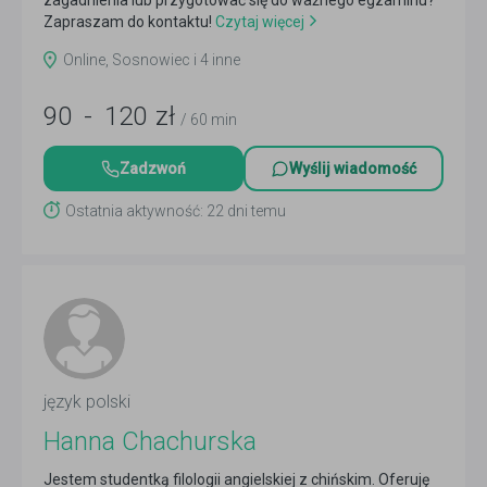
zagadnienia lub przygotować się do ważnego egzaminu?
Zapraszam do kontaktu!
Czytaj więcej
Online, Sosnowiec i 4 inne
90
-
120
zł
/ 60 min
Zadzwoń
Wyślij wiadomość
Ostatnia aktywność: 22 dni temu
język polski
Hanna Chachurska
Jestem studentką filologii angielskiej z chińskim. Oferuję