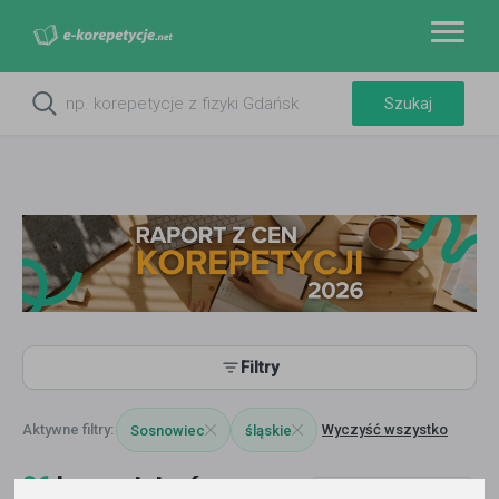
Filtry
Wyczyść wszystko
Sosnowiec
śląskie
86
korepetytorów