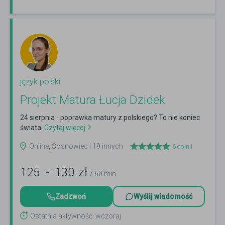
język polski
Projekt Matura Łucja Dzidek
24 sierpnia - poprawka matury z polskiego? To nie koniec
świata.
Czytaj więcej
Online, Sosnowiec i 19 innych
6
opinii
125
-
130
zł
/ 60 min
Zadzwoń
Wyślij wiadomość
Ostatnia aktywność: wczoraj