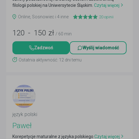
filologii polskiej na Uniwersytecie Śląskim.
Czytaj więcej
Online, Sosnowiec i 4 inne
20
opinii
120
-
150
zł
/ 60 min
Zadzwoń
Wyślij wiadomość
Ostatnia aktywność: 12 dni temu
język polski
Paweł
Korepetycje maturalne z języka polskiego
Czytaj więcej