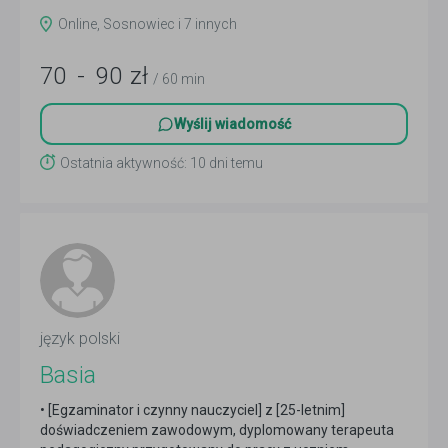
Online, Sosnowiec i 7 innych
70
-
90
zł
/ 60 min
Wyślij wiadomość
Ostatnia aktywność: 10 dni temu
język polski
Basia
• [Egzaminator i czynny nauczyciel] z [25-letnim]
doświadczeniem zawodowym, dyplomowany terapeuta