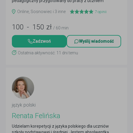
pedagogiczny przygotowany do pracy z uczniem
dyslektycznymjak...
Czytaj więcej
Online, Sosnowiec i 3 inne
7
opinii
100
-
150
zł
/ 60 min
Zadzwoń
Wyślij wiadomość
Ostatnia aktywność: 11 dni temu
język polski
Renata Felińska
Udzielam korepetycji z języka polskiego dla uczniów
szkoły podstawowej i średniej. Jestem absolwentką