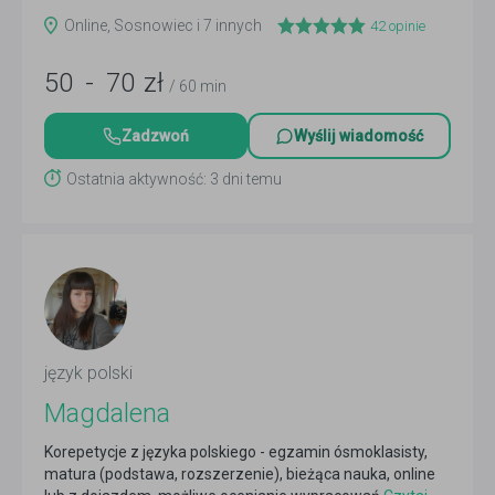
Online, Sosnowiec i 7 innych
42
opinie
50
-
70
zł
/ 60 min
Zadzwoń
Wyślij wiadomość
Ostatnia aktywność: 3 dni temu
język polski
Magdalena
Korepetycje z języka polskiego - egzamin ósmoklasisty,
matura (podstawa, rozszerzenie), bieżąca nauka, online