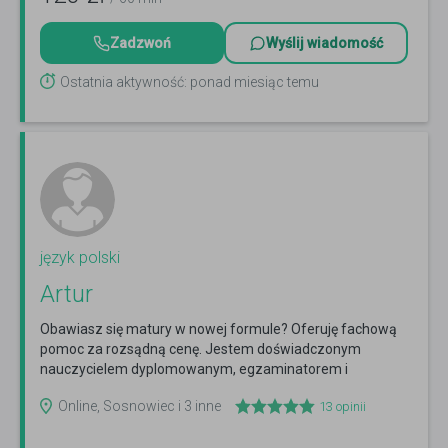
Zadzwoń
Wyślij wiadomość
Ostatnia aktywność: ponad miesiąc temu
język polski
Artur
Obawiasz się matury w nowej formule? Oferuję fachową
pomoc za rozsądną cenę. Jestem doświadczonym
nauczycielem dyplomowanym, egzaminatorem i
weryfikatorem...
Czytaj więcej
Online, Sosnowiec i 3 inne
13
opinii