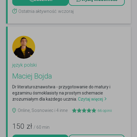
Ostatnia aktywność: wczoraj
język polski
Maciej Bojda
Dr literaturoznawstwa - przygotowanie do matury i
egzaminu ósmoklasisty na prostym schemacie
zrozumiałym dla każdego ucznia.
Czytaj więcej
Online, Sosnowiec i 4 inne
66
opinii
150
zł
/ 60 min