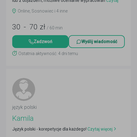
lub z dojazdem, możliwe ocenianie wypracowań
Czytaj
więcej
Online, Sosnowiec i 4 inne
30
-
70
zł
/ 60 min
Zadzwoń
Wyślij wiadomość
Ostatnia aktywność: 4 dni temu
język polski
Kamila
Język polski - korepetycje dla każdego!
Czytaj więcej