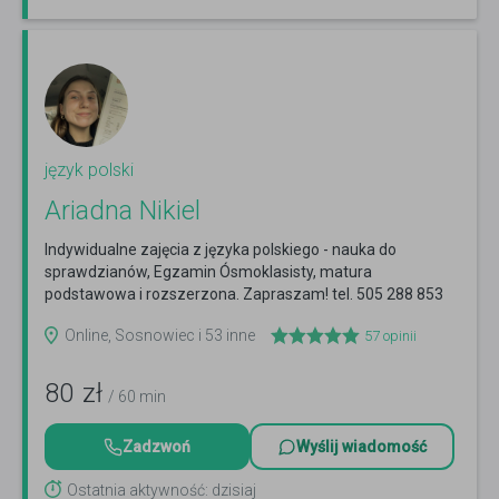
język polski
Ariadna Nikiel
Indywidualne zajęcia z języka polskiego - nauka do
sprawdzianów, Egzamin Ósmoklasisty, matura
podstawowa i rozszerzona. Zapraszam! tel. 505 288 853
Czytaj więcej
Online, Sosnowiec i 53 inne
57
opinii
80
zł
/ 60 min
Zadzwoń
Wyślij wiadomość
Ostatnia aktywność: dzisiaj