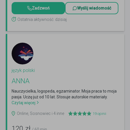
Zadzwoń
Wyślij wiadomość
Ostatnia aktywność: dzisiaj
język polski
ANNA
Nauczycielka, logopeda, egzaminator. Moja praca to moja
pasja. Uczę już od 10 lat. Stosuje autorskie materiały.
Czytaj więcej
Online, Sosnowiec i 4 inne
19
opinii
120
zł
/ 60 min