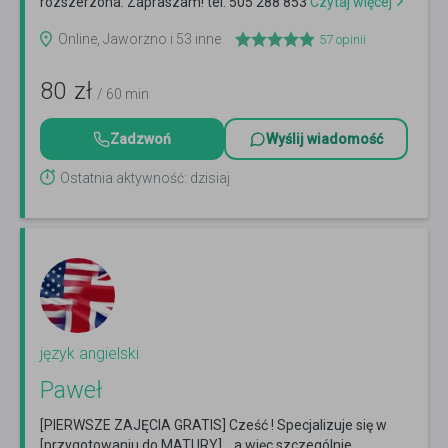
rozszerzona. Zapraszam! tel. 505 288 853
Czytaj więcej
Online, Jaworzno i 53 inne
57
opinii
80
zł
/ 60 min
Zadzwoń
Wyślij wiadomość
Ostatnia aktywność: dzisiaj
język angielski
Paweł
[PIERWSZE ZAJĘCIA GRATIS] Cześć ! Specjalizuje się w
[przygotowaniu do MATURY] , a więc szczególnie