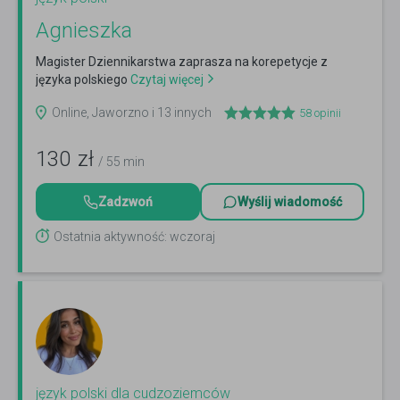
Agnieszka
Magister Dziennikarstwa zaprasza na korepetycje z
języka polskiego
Czytaj więcej
Online, Jaworzno i 13 innych
58
opinii
130
zł
/ 55 min
Zadzwoń
Wyślij wiadomość
Ostatnia aktywność: wczoraj
język polski dla cudzoziemców