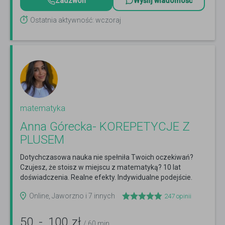
Zadzwoń
Wyślij wiadomość
Ostatnia aktywność: wczoraj
matematyka
Anna Górecka- KOREPETYCJE Z
PLUSEM
Dotychczasowa nauka nie spełniła Twoich oczekiwań?
Czujesz, że stoisz w miejscu z matematyką? 10 lat
doświadczenia. Realne efekty. Indywidualne podejście.
Czytaj więcej
Online, Jaworzno i 7 innych
247
opinii
50
-
100
zł
/ 60 min