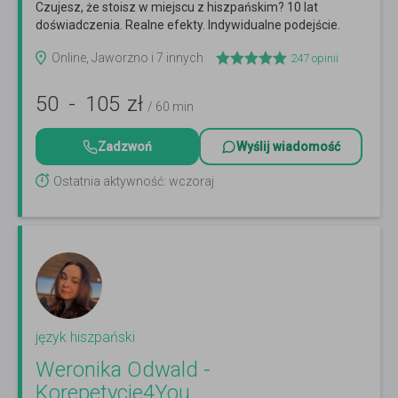
Czujesz, że stoisz w miejscu z hiszpańskim? 10 lat
doświadczenia. Realne efekty. Indywidualne podejście.
Czytaj więcej
Online, Jaworzno i 7 innych
247
opinii
50
-
105
zł
/ 60 min
Zadzwoń
Wyślij wiadomość
Ostatnia aktywność: wczoraj
język hiszpański
Weronika Odwald -
Korepetycje4You