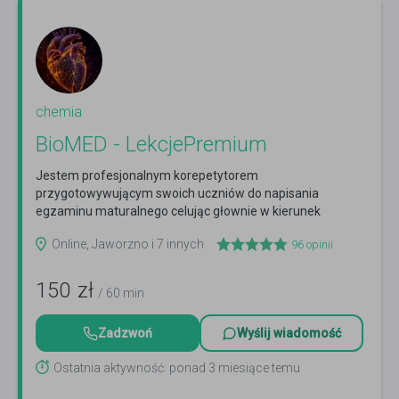
chemia
BioMED - LekcjePremium
Jestem profesjonalnym korepetytorem
przygotowywującym swoich uczniów do napisania
egzaminu maturalnego celując głownie w kierunek
lekarski i stomatologię
Czytaj więcej
Online, Jaworzno i 7 innych
96
opinii
150
zł
/ 60 min
Zadzwoń
Wyślij wiadomość
Ostatnia aktywność: ponad 3 miesiące temu