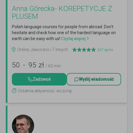
Anna Górecka- KOREPETYCJE Z
PLUSEM
Polish language courses for people from abroad. Don't
hesitate and check how one of the hardest language on
earth can be easy with us!
Czytaj więcej
Online, Jaworzno i 7 innych
247
opinii
50
-
95
zł
/ 60 min
Zadzwoń
Wyślij wiadomość
Ostatnia aktywność: wczoraj