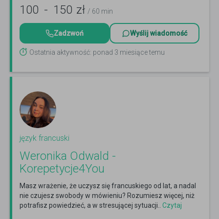
100
-
150
zł
/ 60 min
Zadzwoń
Wyślij wiadomość
Ostatnia aktywność: ponad 3 miesiące temu
język francuski
Weronika Odwald -
Korepetycje4You
Masz wrażenie, że uczysz się francuskiego od lat, a nadal
nie czujesz swobody w mówieniu? Rozumiesz więcej, niż
potrafisz powiedzieć, a w stresującej sytuacji..
Czytaj
więcej