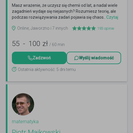
Masz wrażenie, że uczysz się chemii od lat, a nadal wiele
zagadnień wydaje się niejasnych? Rozumiesz teorię, ale
podczas rozwiązywania zadań pojawia się chaos..
Czytaj
więcej
Online, Jaworzno i 7 innych
193
opinie
55
-
100
zł
/ 60 min
Zadzwoń
Wyślij wiadomość
Ostatnia aktywność: 5 dni temu
matematyka
Piotr Majkowski