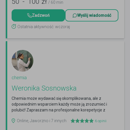
50
-
100
zł
/ 60 min
Zadzwoń
Wyślij wiadomość
Ostatnia aktywność: wczoraj
chemia
Weronika Sosnowska
Chemia może wydawać się skomplikowana, ale z
odpowiednim wsparciem każdy może ją zrozumieć i
polubić! Zapraszam na profesjonalne korepetycje z
chemii.
Czytaj więcej
Online, Jaworzno i 7 innych
6
opinii