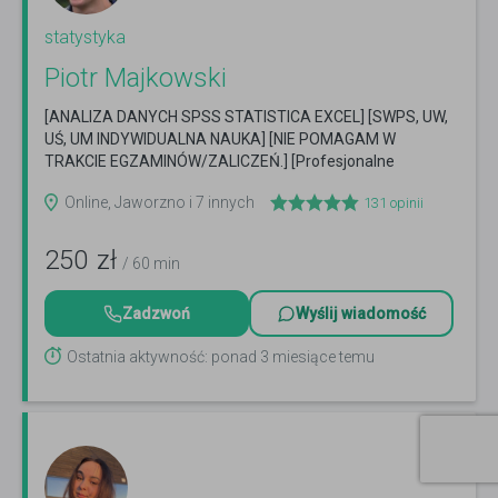
statystyka
Piotr Majkowski
[ANALIZA DANYCH SPSS STATISTICA EXCEL] [SWPS, UW,
UŚ, UM INDYWIDUALNA NAUKA] [NIE POMAGAM W
TRAKCIE EGZAMINÓW/ZALICZEŃ.] [Profesjonalne
korepetycje w ...
Czytaj więcej
Online, Jaworzno i 7 innych
131
opinii
250
zł
/ 60 min
Zadzwoń
Wyślij wiadomość
Ostatnia aktywność: ponad 3 miesiące temu