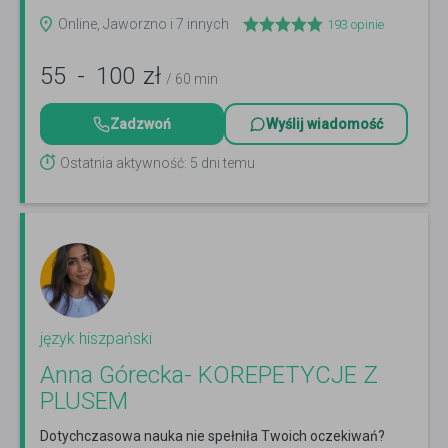
więcej
Online, Jaworzno i 7 innych
193
opinie
55
-
100
zł
/ 60 min
Zadzwoń
Wyślij wiadomość
Ostatnia aktywność: 5 dni temu
język hiszpański
Anna Górecka- KOREPETYCJE Z
PLUSEM
Dotychczasowa nauka nie spełniła Twoich oczekiwań?