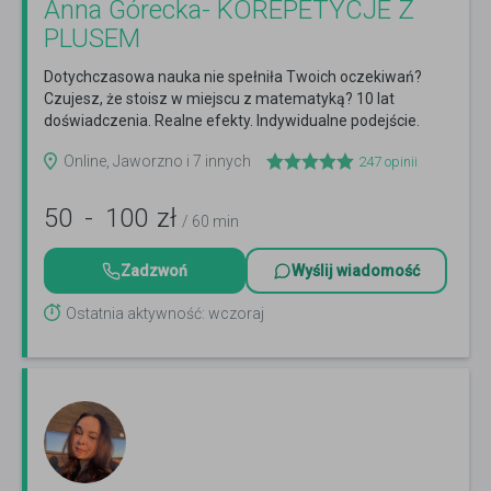
Anna Górecka- KOREPETYCJE Z
PLUSEM
Dotychczasowa nauka nie spełniła Twoich oczekiwań?
Czujesz, że stoisz w miejscu z matematyką? 10 lat
doświadczenia. Realne efekty. Indywidualne podejście.
Czytaj więcej
Online, Jaworzno i 7 innych
247
opinii
50
-
100
zł
/ 60 min
Zadzwoń
Wyślij wiadomość
Ostatnia aktywność: wczoraj