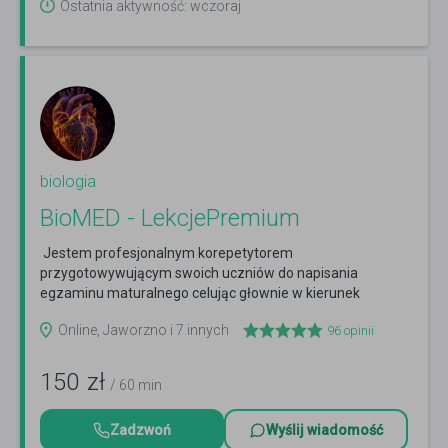
Ostatnia aktywność: wczoraj
biologia
BioMED - LekcjePremium
Jestem profesjonalnym korepetytorem
przygotowywującym swoich uczniów do napisania
egzaminu maturalnego celując głownie w kierunek
lekarski i stomatologię
Czytaj więcej
Online, Jaworzno i 7 innych
96
opinii
150
zł
/ 60 min
Zadzwoń
Wyślij wiadomość