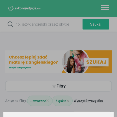
Filtry
Wyczyść wszystko
Jaworzno
śląskie
474
korepetytorów
Trafność
Sortuj: