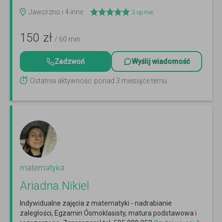
więcej
Jaworzno i 4 inne
3
opinie
150
zł
/ 60 min
Zadzwoń
Wyślij wiadomość
Ostatnia aktywność: ponad 3 miesiące temu
matematyka
Ariadna Nikiel
Indywidualne zajęcia z matematyki - nadrabianie
zaległości, Egzamin Ósmoklasisty, matura podstawowa i