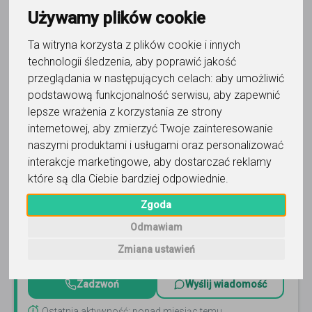
Używamy plików cookie
Ta witryna korzysta z plików cookie i innych
technologii śledzenia, aby poprawić jakość
przeglądania w następujących celach:
aby umożliwić
podstawową funkcjonalność serwisu
,
aby zapewnić
matematyka
lepsze wrażenia z korzystania ze strony
internetowej
,
aby zmierzyć Twoje zainteresowanie
ewwwe Ewa Kędziorczyk
naszymi produktami i usługami oraz personalizować
interakcje marketingowe
,
aby dostarczać reklamy
Korepetycje z matematyki (Sosnowiec i okolice).
DOŚWIADCZENIE (ponad 20 lat), b.wysoka EFEKTYWNOŚĆ,
które są dla Ciebie bardziej odpowiednie
.
uniwersalne techniki przekazywania i sprawdzania
wiedzy.
Czytaj więcej
Zgoda
Online, Jaworzno i 4 inne
84
opinie
Odmawiam
115
-
165
zł
Zmiana ustawień
/ 60 min
Zadzwoń
Wyślij wiadomość
Ostatnia aktywność: ponad miesiąc temu