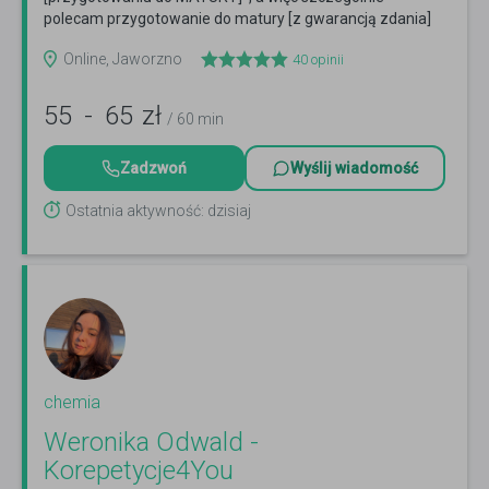
polecam przygotowanie do matury [z gwarancją zdania]
....
Czytaj więcej
Online, Jaworzno
40
opinii
55
-
65
zł
/ 60 min
Zadzwoń
Wyślij wiadomość
Ostatnia aktywność: dzisiaj
chemia
Weronika Odwald -
Korepetycje4You