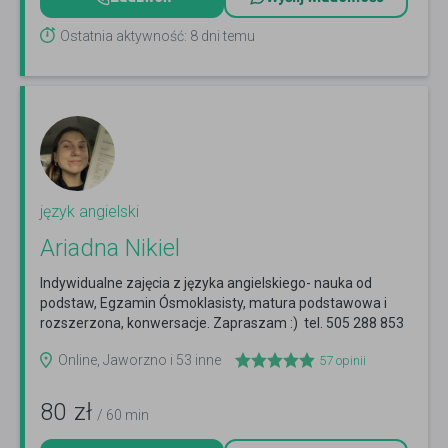
Ostatnia aktywność: 8 dni temu
język angielski
Ariadna Nikiel
Indywidualne zajęcia z języka angielskiego- nauka od
podstaw, Egzamin Ósmoklasisty, matura podstawowa i
rozszerzona, konwersacje. Zapraszam :) tel. 505 288 853
Czytaj więcej
Online, Jaworzno i 53 inne
57
opinii
80
zł
/ 60 min