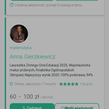
Ostatnia aktywność: ponad 3 miesiące temu
matematyka
Anna Gierzkiewicz
Laureatka Złotego Orła Edukacji 2025, Współautorka
matur próbnych, Finalistka Ogólnopolskich
Olimpiad, Najwyższy wynik 2025-100% podstawa; 94%
rozszerzenie; +...
Czytaj więcej
Online, Jaworzno i 7 innych
118
opinii
60
-
100
zł
/ 60 min
Zadzwoń
Wyślij wiadomość