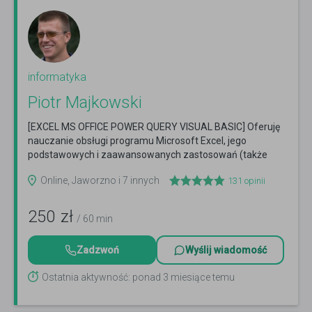
informatyka
Piotr Majkowski
[EXCEL MS OFFICE POWER QUERY VISUAL BASIC] Oferuję
nauczanie obsługi programu Microsoft Excel, jego
podstawowych i zaawansowanych zastosowań (także
VBA). [Uczę...
Czytaj więcej
Online, Jaworzno i 7 innych
131
opinii
250
zł
/ 60 min
Zadzwoń
Wyślij wiadomość
Ostatnia aktywność: ponad 3 miesiące temu