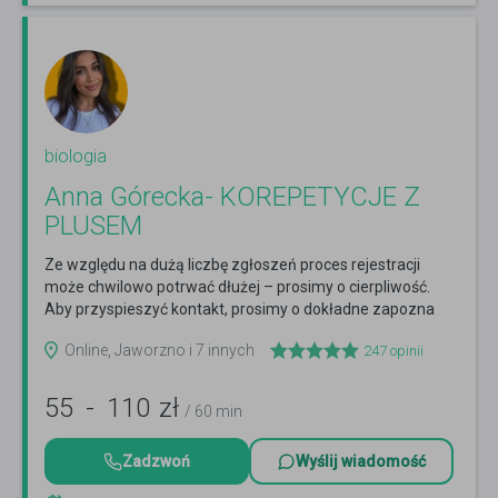
biologia
Anna Górecka- KOREPETYCJE Z
PLUSEM
Ze względu na dużą liczbę zgłoszeń proces rejestracji
może chwilowo potrwać dłużej – prosimy o cierpliwość.
Aby przyspieszyć kontakt, prosimy o dokładne zapozna
Czytaj więcej
Online, Jaworzno i 7 innych
247
opinii
55
-
110
zł
/ 60 min
Zadzwoń
Wyślij wiadomość