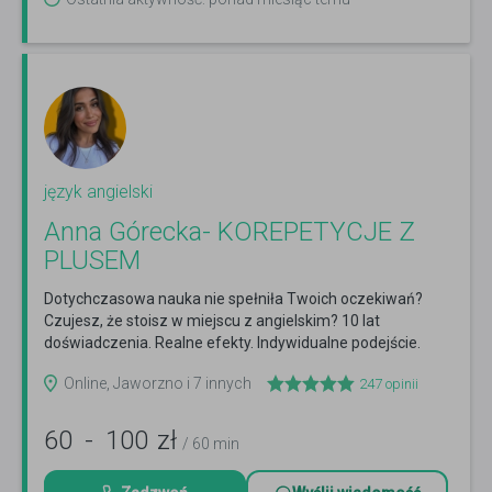
język angielski
Anna Górecka- KOREPETYCJE Z
PLUSEM
Dotychczasowa nauka nie spełniła Twoich oczekiwań?
Czujesz, że stoisz w miejscu z angielskim? 10 lat
doświadczenia. Realne efekty. Indywidualne podejście.
Czytaj więcej
Online, Jaworzno i 7 innych
247
opinii
60
-
100
zł
/ 60 min