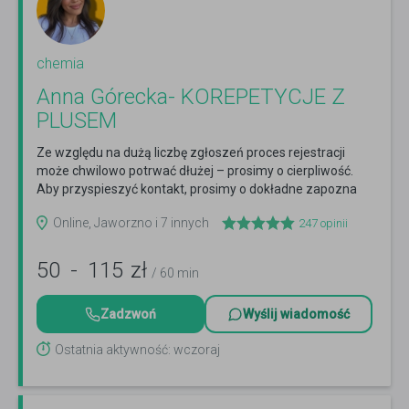
chemia
Anna Górecka- KOREPETYCJE Z
PLUSEM
Ze względu na dużą liczbę zgłoszeń proces rejestracji
może chwilowo potrwać dłużej – prosimy o cierpliwość.
Aby przyspieszyć kontakt, prosimy o dokładne zapozna
Czytaj więcej
Online, Jaworzno i 7 innych
247
opinii
50
-
115
zł
/ 60 min
Zadzwoń
Wyślij wiadomość
Ostatnia aktywność: wczoraj