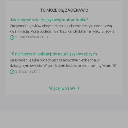
TO MOŻE CIĘ ZACIEKAWIĆ
Jak założyć szkołę językową krok po kroku?
Znajomość języków obcych stała się obecnie nie tyle dodatkową
kwalifikacją, która podnosi wartość kandydata na rynku pracy, a
niemal obowiązkiem. To oczywiście nie jedyny powód, dla którego
25 października 2018
uczą się ich i dzieci, i dorośli. Podróże, możliwość poznawania
świata, hobby… można długo wymieniać. Pewne jest jedno: mimo że
rynek nauki języków obcych jest nasycony, nadal – przy dobrym
10 najlepszych aplikacji do nauki języków obcych
pomyśle na biznes – możesz znaleźć na nim swoją niszę. Jak to
Znajomość języka obcego jest praktycznie niezbędna w
zrobić? Oto, co musisz wiedzieć, jeśli chcesz założyć szkołę
dzisiejszym świecie. W poniższym tekście przedstawimy Wam 10
językową.
aplikacji mobilnych, które umożliwiają naukę różnych języków
2 stycznia 2017
obcych.
Więcej wpisów