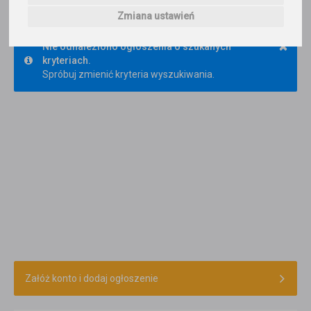
Trafność
Sortuj:
Język hindi
Zmiana ustawień
×
Nie odnaleziono ogłoszenia o szukanych
kryteriach.
Spróbuj zmienić kryteria wyszukiwania.
Załóż konto i dodaj ogłoszenie