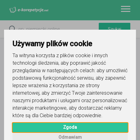
Używamy plików cookie
Ta witryna korzysta z plików cookie i innych
technologii śledzenia, aby poprawić jakość
przeglądania w następujących celach:
aby umożliwić
podstawową funkcjonalność serwisu
,
aby zapewnić
lepsze wrażenia z korzystania ze strony
internetowej
,
aby zmierzyć Twoje zainteresowanie
naszymi produktami i usługami oraz personalizować
Filtry
interakcje marketingowe
,
aby dostarczać reklamy
które są dla Ciebie bardziej odpowiednie
.
Wyczyść wszystko
Gliwice
śląskie
Zgoda
0
korepetytorów
Odmawiam