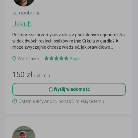
samoobrona
Jakub
Po imprezie przemykasz ulicą z podkulonym ogonem? Na
widok dwóch rosłych osiłków rośnie Ci kula w gardle? A
może zwyczajnie chcesz wiedzieć, jak prawidłowo...
Czytaj więcej
Warszawa
5
opinii
150
zł
/ 60 min
Wyślij wiadomość
Ostatnia aktywność: ponad 3 miesiące temu