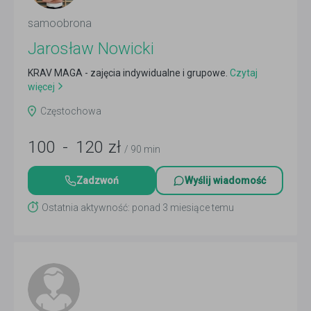
samoobrona
Jarosław Nowicki
KRAV MAGA - zajęcia indywidualne i grupowe.
Czytaj
więcej
Częstochowa
100
-
120
zł
/ 90 min
Zadzwoń
Wyślij wiadomość
Ostatnia aktywność: ponad 3 miesiące temu