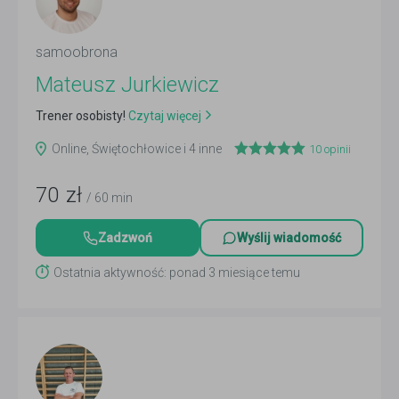
samoobrona
Mateusz Jurkiewicz
Trener osobisty!
Czytaj więcej
Online, Świętochłowice i 4 inne
10
opinii
70
zł
/ 60 min
Zadzwoń
Wyślij wiadomość
Ostatnia aktywność: ponad 3 miesiące temu