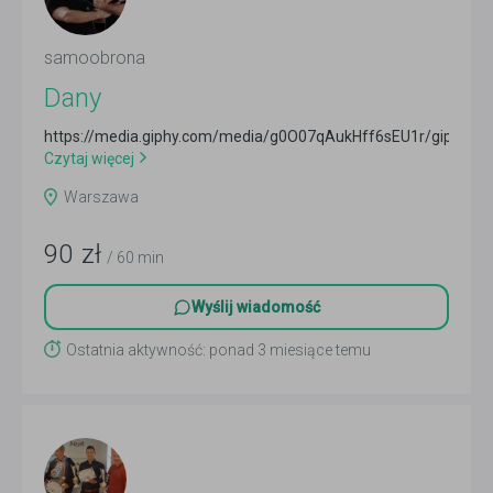
samoobrona
Dany
https://media.giphy.com/media/g0O07qAukHff6sEU1r/giphy.gif
Czytaj więcej
Warszawa
90
zł
/ 60 min
Wyślij wiadomość
Ostatnia aktywność: ponad 3 miesiące temu