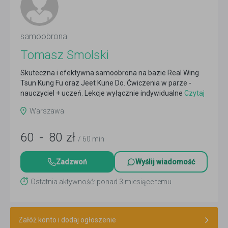
samoobrona
Tomasz Smolski
Skuteczna i efektywna samoobrona na bazie Real Wing
Tsun Kung Fu oraz Jeet Kune Do. Ćwiczenia w parze -
nauczyciel + uczeń. Lekcje wyłącznie indywidualne
Czytaj
więcej
Warszawa
60
-
80
zł
/ 60 min
Zadzwoń
Wyślij wiadomość
Ostatnia aktywność: ponad 3 miesiące temu
Załóż konto i dodaj ogłoszenie