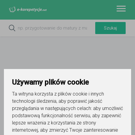
Filtry
Używamy plików cookie
Wyczyść wszystko
Ta witryna korzysta z plików cookie i innych
technologii śledzenia, aby poprawić jakość
11
korepetytorów
Trafność
Sortuj:
przeglądania w następujących celach:
aby umożliwić
Samoobrona
podstawową funkcjonalność serwisu
,
aby zapewnić
lepsze wrażenia z korzystania ze strony
internetowej
,
aby zmierzyć Twoje zainteresowanie