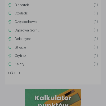
Białystok
(1)
Czeladź
(1)
Częstochowa
(1)
Dąbrowa Górnicza
(1)
Dobczyce
(1)
Gliwice
(1)
Gryfino
(1)
Kalety
(1)
i 23 inne