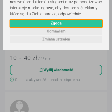
naszymi produktami i usługami oraz personalizować
interakcje marketingowe
,
aby dostarczać reklamy
które są dla Ciebie bardziej odpowiednie
.
samoobrona
Zgoda
Thomas
Odmawiam
Kali, Libre Fighting System
Czytaj więcej
Zmiana ustawień
Katowice i 1 inna
10
-
40
zł
/ 45 min
Wyślij wiadomość
Ostatnia aktywność: ponad miesiąc temu