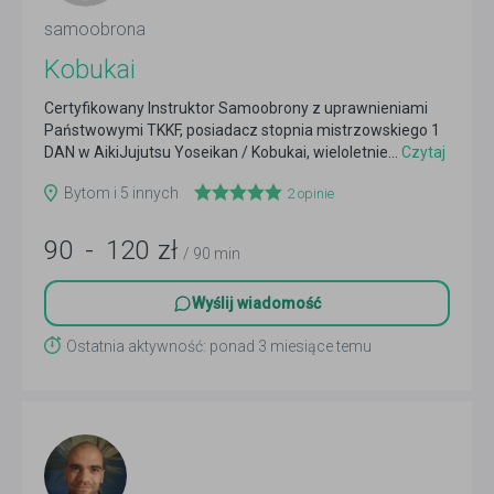
samoobrona
Kobukai
Certyfikowany Instruktor Samoobrony z uprawnieniami
Państwowymi TKKF, posiadacz stopnia mistrzowskiego 1
DAN w AikiJujutsu Yoseikan / Kobukai, wieloletnie...
Czytaj
więcej
Bytom i 5 innych
2
opinie
90
-
120
zł
/ 90 min
Wyślij wiadomość
Ostatnia aktywność: ponad 3 miesiące temu